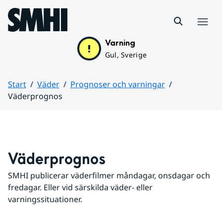
Hoppa till sidans innehåll
Meny
Varning
Gul, Sverige
Start
Väder
Prognoser och varningar
Väderprognos
Huvudinnehåll
Väderprognos
SMHI publicerar väderfilmer måndagar, onsdagar och 
fredagar. Eller vid särskilda väder- eller 
varningssituationer.