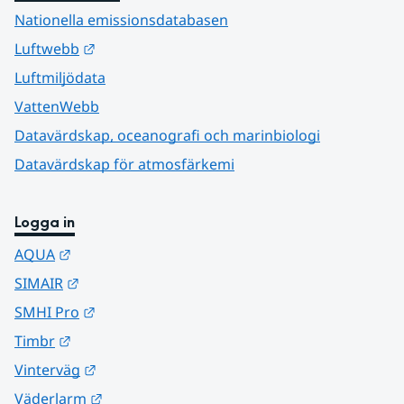
Nationella emissionsdatabasen
Länk till annan webbplats.
Luftwebb
Luftmiljödata
VattenWebb
Datavärdskap, oceanografi och marinbiologi
Datavärdskap för atmosfärkemi
Logga in
Länk till annan webbplats.
AQUA
Länk till annan webbplats.
SIMAIR
Länk till annan webbplats.
SMHI Pro
Länk till annan webbplats.
Timbr
Länk till annan webbplats.
Vinterväg
Länk till annan webbplats.
Väderlarm