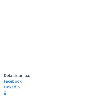
Dela sidan på
:
Dela sidan på
Facebook
Dela sidan på
LinkedIn
Dela sidan på
X