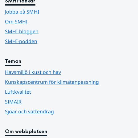
SMHI-länkar
Jobba på SMHI
Om SMHI
SMHI-bloggen
SMHI-podden
Teman
Havsmiljö i kust och hav
Kunskapscentrum för klimatanpassning
Luftkvalitet
SIMAIR
Sjöar och vattendrag
Om webbplatsen