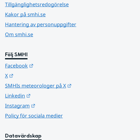
Tillgänglighetsredogörelse
Kakor på smhi.se
Hantering av personuppgifter
Om smhi.se
Följ SMHI
Länk till annan webbplats.
Facebook
Länk till annan webbplats.
X
Länk till annan webbplats.
SMHIs meteorologer på X
Länk till annan webbplats.
Linkedin
Länk till annan webbplats.
Instagram
Policy för sociala medier
Datavärdskap