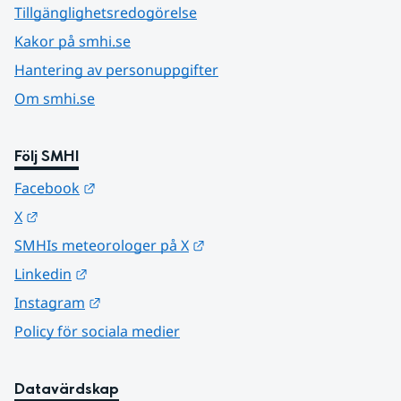
Tillgänglighetsredogörelse
Kakor på smhi.se
Hantering av personuppgifter
Om smhi.se
Följ SMHI
Länk till annan webbplats.
Facebook
Länk till annan webbplats.
X
Länk till annan webbplats.
SMHIs meteorologer på X
Länk till annan webbplats.
Linkedin
Länk till annan webbplats.
Instagram
Policy för sociala medier
Datavärdskap