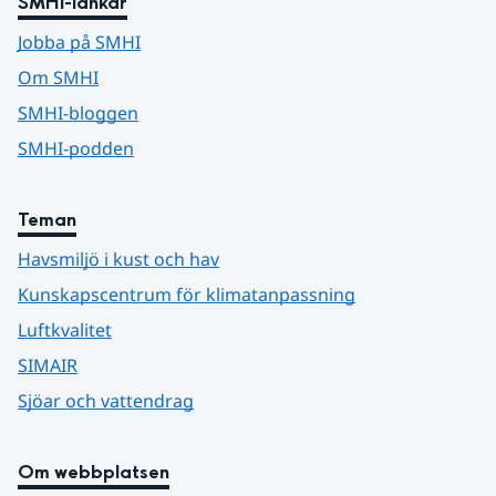
SMHI-länkar
Jobba på SMHI
Om SMHI
SMHI-bloggen
SMHI-podden
Teman
Havsmiljö i kust och hav
Kunskapscentrum för klimatanpassning
Luftkvalitet
SIMAIR
Sjöar och vattendrag
Om webbplatsen