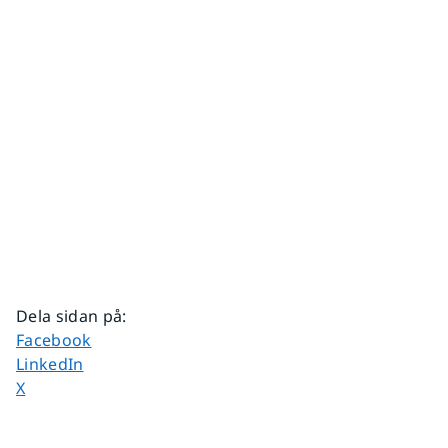
Dela sidan på
:
Dela sidan på
Facebook
Dela sidan på
LinkedIn
Dela sidan på
X