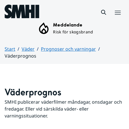
Hoppa till sidans innehåll
Meny
Meddelande
Risk för skogsbrand
Start
Väder
Prognoser och varningar
Väderprognos
Huvudinnehåll
Väderprognos
SMHI publicerar väderfilmer måndagar, onsdagar och 
fredagar. Eller vid särskilda väder- eller 
varningssituationer.