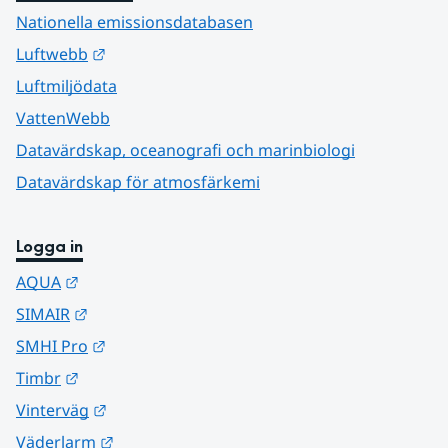
Nationella emissionsdatabasen
Länk till annan webbplats.
Luftwebb
Luftmiljödata
VattenWebb
Datavärdskap, oceanografi och marinbiologi
Datavärdskap för atmosfärkemi
Logga in
Länk till annan webbplats.
AQUA
Länk till annan webbplats.
SIMAIR
Länk till annan webbplats.
SMHI Pro
Länk till annan webbplats.
Timbr
Länk till annan webbplats.
Vinterväg
Länk till annan webbplats.
Väderlarm