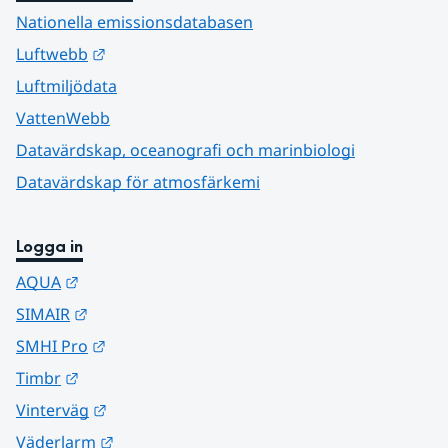
Nationella emissionsdatabasen
Länk till annan webbplats.
Luftwebb
Luftmiljödata
VattenWebb
Datavärdskap, oceanografi och marinbiologi
Datavärdskap för atmosfärkemi
Logga in
Länk till annan webbplats.
AQUA
Länk till annan webbplats.
SIMAIR
Länk till annan webbplats.
SMHI Pro
Länk till annan webbplats.
Timbr
Länk till annan webbplats.
Vinterväg
Länk till annan webbplats.
Väderlarm