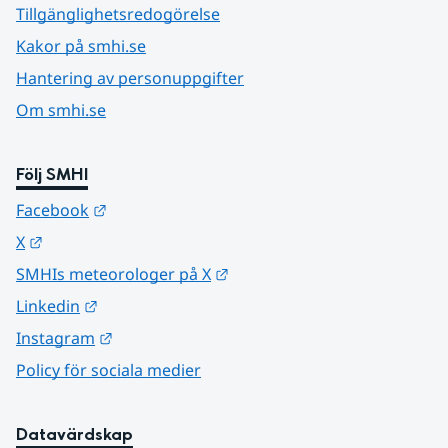
Tillgänglighetsredogörelse
Kakor på smhi.se
Hantering av personuppgifter
Om smhi.se
Följ SMHI
Länk till annan webbplats.
Facebook
Länk till annan webbplats.
X
Länk till annan webbplats.
SMHIs meteorologer på X
Länk till annan webbplats.
Linkedin
Länk till annan webbplats.
Instagram
Policy för sociala medier
Datavärdskap