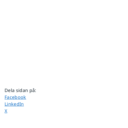
Dela sidan på
:
Dela sidan på
Facebook
Dela sidan på
LinkedIn
Dela sidan på
X