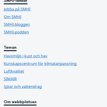
SMHI-länkar
Jobba på SMHI
Om SMHI
SMHI-bloggen
SMHI-podden
Teman
Havsmiljö i kust och hav
Kunskapscentrum för klimatanpassning
Luftkvalitet
SIMAIR
Sjöar och vattendrag
Om webbplatsen