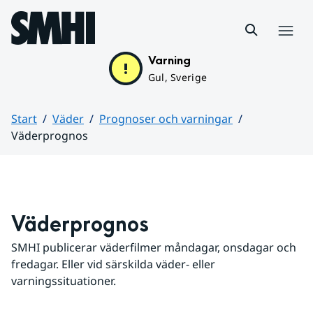
Hoppa till sidans innehåll
Meny
Varning
Gul, Sverige
Start
Väder
Prognoser och varningar
Väderprognos
Huvudinnehåll
Väderprognos
SMHI publicerar väderfilmer måndagar, onsdagar och 
fredagar. Eller vid särskilda väder- eller 
varningssituationer.