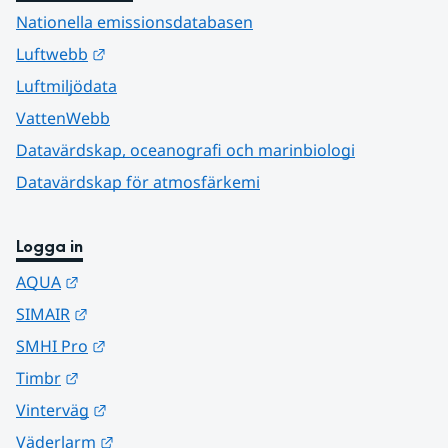
Nationella emissionsdatabasen
Länk till annan webbplats.
Luftwebb
Luftmiljödata
VattenWebb
Datavärdskap, oceanografi och marinbiologi
Datavärdskap för atmosfärkemi
Logga in
Länk till annan webbplats.
AQUA
Länk till annan webbplats.
SIMAIR
Länk till annan webbplats.
SMHI Pro
Länk till annan webbplats.
Timbr
Länk till annan webbplats.
Vinterväg
Länk till annan webbplats.
Väderlarm