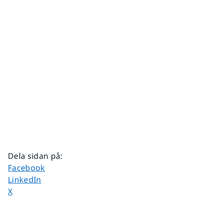
Dela sidan på
:
Dela sidan på
Facebook
Dela sidan på
LinkedIn
Dela sidan på
X