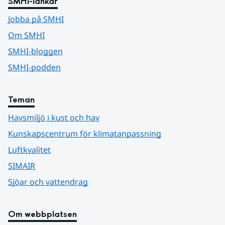
SMHI-länkar
Jobba på SMHI
Om SMHI
SMHI-bloggen
SMHI-podden
Teman
Havsmiljö i kust och hav
Kunskapscentrum för klimatanpassning
Luftkvalitet
SIMAIR
Sjöar och vattendrag
Om webbplatsen