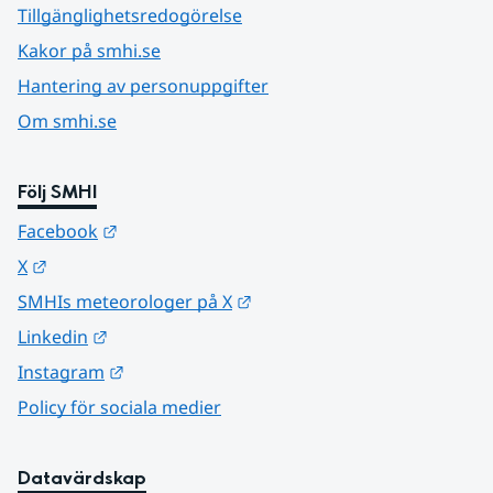
Tillgänglighetsredogörelse
Kakor på smhi.se
Hantering av personuppgifter
Om smhi.se
Följ SMHI
Länk till annan webbplats.
Facebook
Länk till annan webbplats.
X
Länk till annan webbplats.
SMHIs meteorologer på X
Länk till annan webbplats.
Linkedin
Länk till annan webbplats.
Instagram
Policy för sociala medier
Datavärdskap