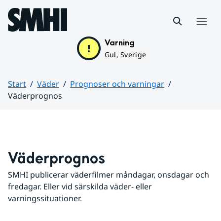
Hoppa till sidans innehåll
Meny
Varning
Gul, Sverige
Start
Väder
Prognoser och varningar
Väderprognos
Huvudinnehåll
Väderprognos
SMHI publicerar väderfilmer måndagar, onsdagar och 
fredagar. Eller vid särskilda väder- eller 
varningssituationer.