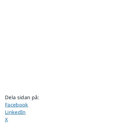
Dela sidan på
:
Dela sidan på
Facebook
Dela sidan på
LinkedIn
Dela sidan på
X