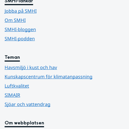
SMHI-länkar
Jobba på SMHI
Om SMHI
SMHI-bloggen
SMHI-podden
Teman
Havsmiljö i kust och hav
Kunskapscentrum för klimatanpassning
Luftkvalitet
SIMAIR
Sjöar och vattendrag
Om webbplatsen