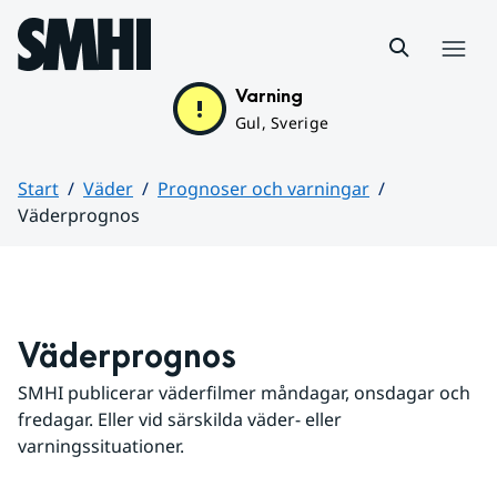
Hoppa till sidans innehåll
Meny
Varning
Gul, Sverige
Start
Väder
Prognoser och varningar
Väderprognos
Huvudinnehåll
Väderprognos
SMHI publicerar väderfilmer måndagar, onsdagar och 
fredagar. Eller vid särskilda väder- eller 
varningssituationer.