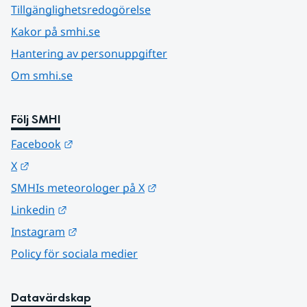
Tillgänglighetsredogörelse
Kakor på smhi.se
Hantering av personuppgifter
Om smhi.se
Följ SMHI
Länk till annan webbplats.
Facebook
Länk till annan webbplats.
X
Länk till annan webbplats.
SMHIs meteorologer på X
Länk till annan webbplats.
Linkedin
Länk till annan webbplats.
Instagram
Policy för sociala medier
Datavärdskap