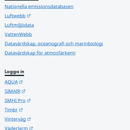
Nationella emissionsdatabasen
Länk till annan webbplats.
Luftwebb
Luftmiljödata
VattenWebb
Datavärdskap, oceanografi och marinbiologi
Datavärdskap för atmosfärkemi
Logga in
Länk till annan webbplats.
AQUA
Länk till annan webbplats.
SIMAIR
Länk till annan webbplats.
SMHI Pro
Länk till annan webbplats.
Timbr
Länk till annan webbplats.
Vinterväg
Länk till annan webbplats.
Väderlarm