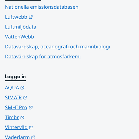
Nationella emissionsdatabasen
Länk till annan webbplats.
Luftwebb
Luftmiljödata
VattenWebb
Datavärdskap, oceanografi och marinbiologi
Datavärdskap för atmosfärkemi
Logga in
Länk till annan webbplats.
AQUA
Länk till annan webbplats.
SIMAIR
Länk till annan webbplats.
SMHI Pro
Länk till annan webbplats.
Timbr
Länk till annan webbplats.
Vinterväg
Länk till annan webbplats.
Väderlarm