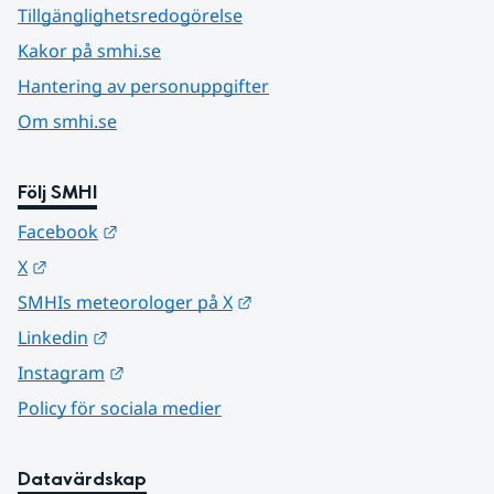
Tillgänglighetsredogörelse
Kakor på smhi.se
Hantering av personuppgifter
Om smhi.se
Följ SMHI
Länk till annan webbplats.
Facebook
Länk till annan webbplats.
X
Länk till annan webbplats.
SMHIs meteorologer på X
Länk till annan webbplats.
Linkedin
Länk till annan webbplats.
Instagram
Policy för sociala medier
Datavärdskap