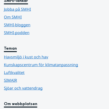
SMHI-länkar
Jobba på SMHI
Om SMHI
SMHI-bloggen
SMHI-podden
Teman
Havsmiljö i kust och hav
Kunskapscentrum för klimatanpassning
Luftkvalitet
SIMAIR
Sjöar och vattendrag
Om webbplatsen