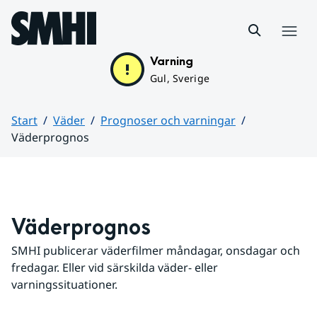
Hoppa till sidans innehåll
Meny
Varning
Gul, Sverige
Start
Väder
Prognoser och varningar
Väderprognos
Huvudinnehåll
Väderprognos
SMHI publicerar väderfilmer måndagar, onsdagar och 
fredagar. Eller vid särskilda väder- eller 
varningssituationer.