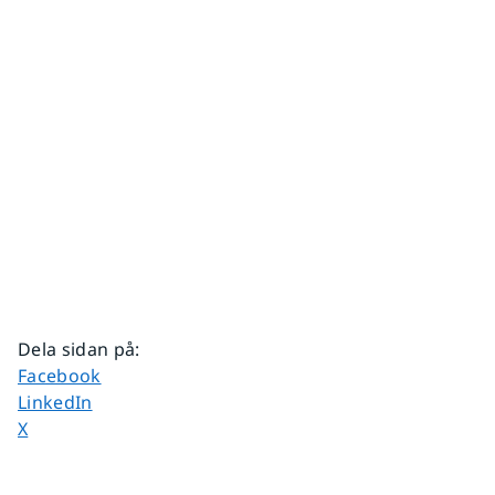
Dela sidan på
:
Dela sidan på
Facebook
Dela sidan på
LinkedIn
Dela sidan på
X