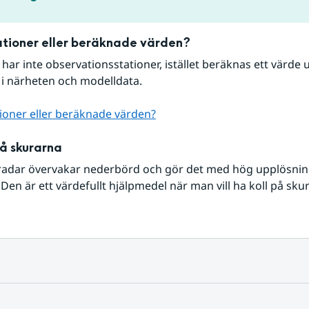
tioner eller beräknade värden?
r har inte observationsstationer, istället beräknas ett värde u
 i närheten och modelldata.
ioner eller beräknade värden?
på skurarna
radar övervakar nederbörd och gör det med hög upplösning 
Den är ett värdefullt hjälpmedel när man vill ha koll på sku