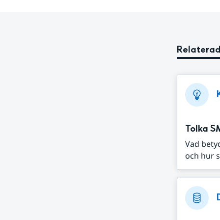
Relaterad
Tolka S
Vad bety
och hur s