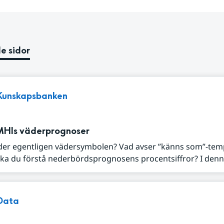
e sidor
Kunskapsbanken
MHIs väderprognoser
der egentligen vädersymbolen? Vad avser ”känns som”-tem
ka du förstå nederbördsprognosens procentsiffror? I denna
Data