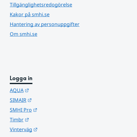
Tillgänglighetsredogörelse
Kakor på smhi.se
Hantering av personuppgifter
Om smhi.se
Logga in
Länk till annan webbplats.
AQUA
Länk till annan webbplats.
SIMAIR
Länk till annan webbplats.
SMHI Pro
Länk till annan webbplats.
Timbr
Länk till annan webbplats.
Vinterväg