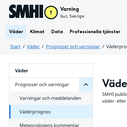
Hoppa till sidans innehåll
Varning
Gul, Sverige
Väder
Klimat
Data
Professionella tjänster
Start
Väder
Prognoser och varningar
Väderpr
varningar
och
Huvudinnehåll
Prognoser
för
Undersidor
Väder
Väde
Prognoser och varningar
SMHI public
Varningar och meddelanden
väder- eller
Väderprognos
Meteorologens kommentar