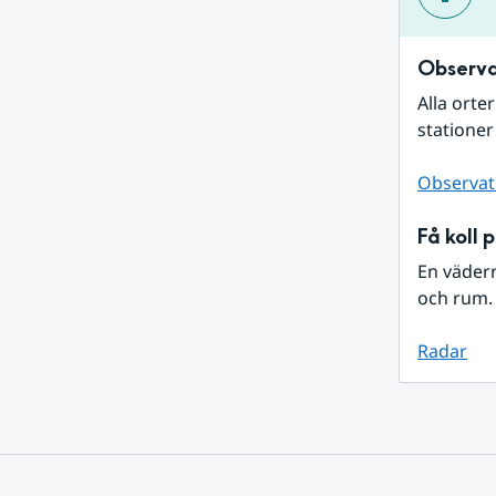
Observa
Alla orte
stationer
Observat
Få koll 
En väder
och rum. 
Radar