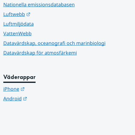
Nationella emissionsdatabasen
Länk till annan webbplats.
Luftwebb
Luftmiljödata
VattenWebb
Datavärdskap, oceanografi och marinbiologi
Datavärdskap för atmosfärkemi
Väderappar
Länk till annan webbplats.
iPhone
Länk till annan webbplats.
Android