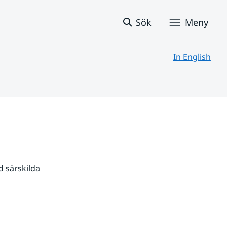
Sök
Meny
In English
 särskilda 