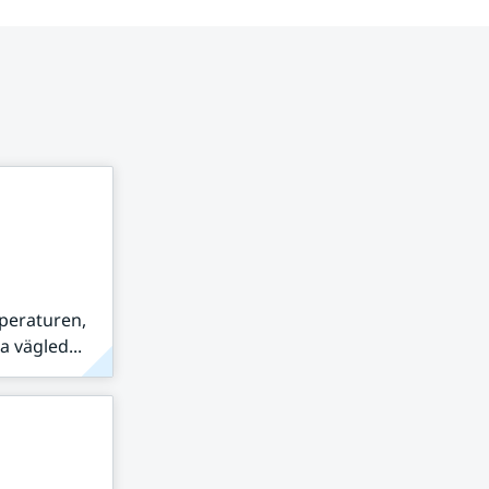
peraturen,
 vägled...