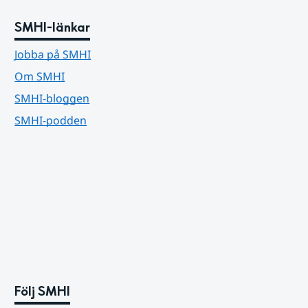
SMHI-länkar
Jobba på SMHI
Om SMHI
SMHI-bloggen
SMHI-podden
Följ SMHI