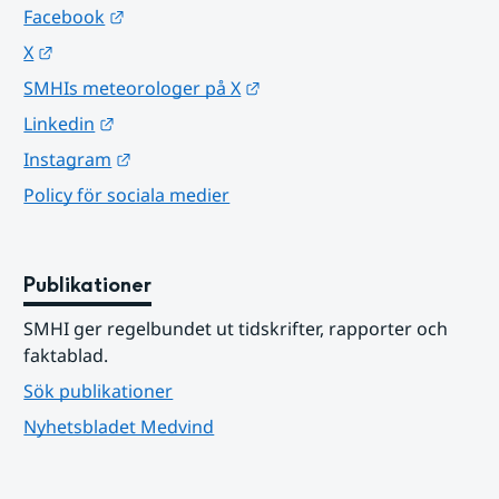
Länk till annan webbplats.
Facebook
Länk till annan webbplats.
X
Länk till annan webbplats.
SMHIs meteorologer på X
Länk till annan webbplats.
Linkedin
Länk till annan webbplats.
Instagram
Policy för sociala medier
Publikationer
SMHI ger regelbundet ut tidskrifter, rapporter och 
faktablad.
Sök publikationer
Nyhetsbladet Medvind