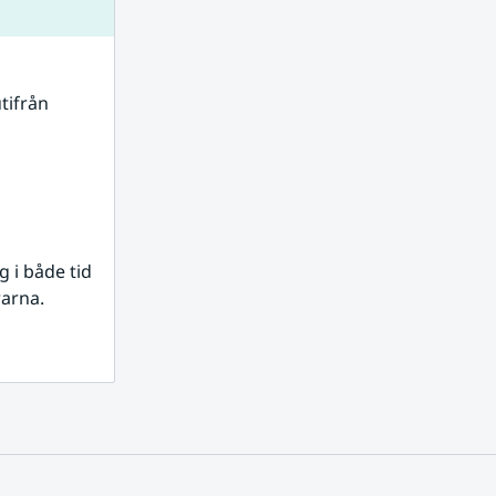
tifrån 
i både tid 
rarna.