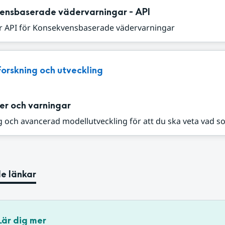
ensbaserade vädervarningar - API
r API för Konsekvensbaserade vädervarningar
Forskning och utveckling
er och varningar
 och avancerad modellutveckling för att du ska veta vad s
e länkar
Lär dig mer