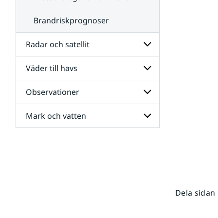
Brandriskprognoser
Radar och satellit
Väder till havs
Undersidor
för
Radar
Observationer
Undersidor
och
för
satellit
Väder
Mark och vatten
Undersidor
till
för
havs
Observationer
Undersidor
för
Mark
och
vatten
Dela sidan