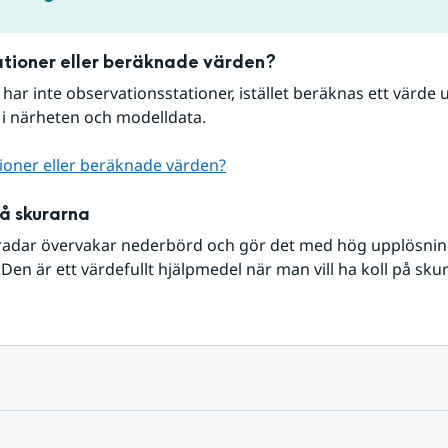
tioner eller beräknade värden?
r har inte observationsstationer, istället beräknas ett värde u
 i närheten och modelldata.
ioner eller beräknade värden?
på skurarna
radar övervakar nederbörd och gör det med hög upplösning 
Den är ett värdefullt hjälpmedel när man vill ha koll på sku