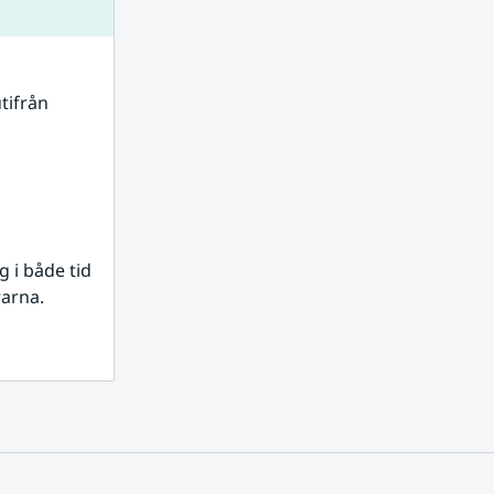
tifrån 
i både tid 
rarna.