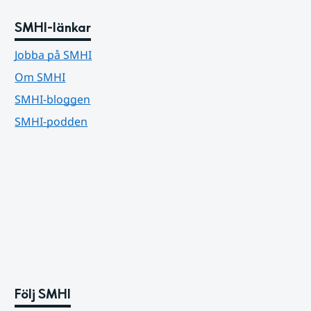
SMHI-länkar
Jobba på SMHI
Om SMHI
SMHI-bloggen
SMHI-podden
Följ SMHI