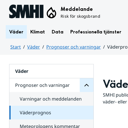
Hoppa till sidans innehåll
Meddelande
Risk för skogsbrand
Väder
Klimat
Data
Professionella tjänster
Start
Väder
Prognoser och varningar
Väderpr
varningar
och
Huvudinnehåll
Prognoser
för
Undersidor
Väder
Väde
Prognoser och varningar
SMHI public
Varningar och meddelanden
väder- eller
Väderprognos
Meteorologens kommentar