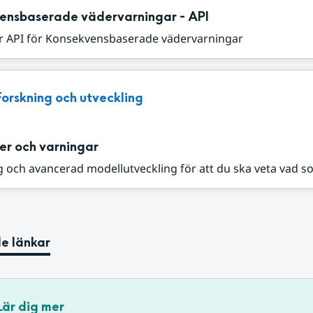
ensbaserade vädervarningar - API
r API för Konsekvensbaserade vädervarningar
Forskning och utveckling
er och varningar
 och avancerad modellutveckling för att du ska veta vad s
e länkar
Lär dig mer