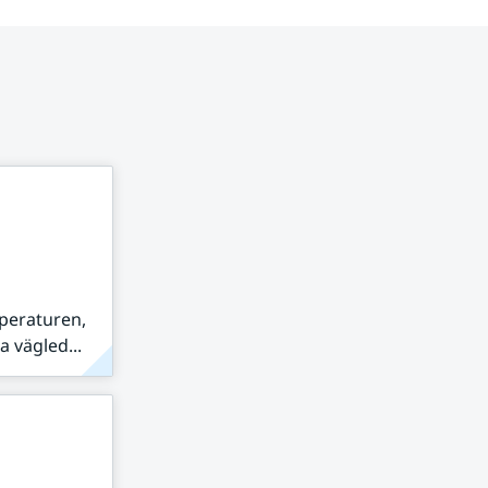
peraturen,
 vägled...