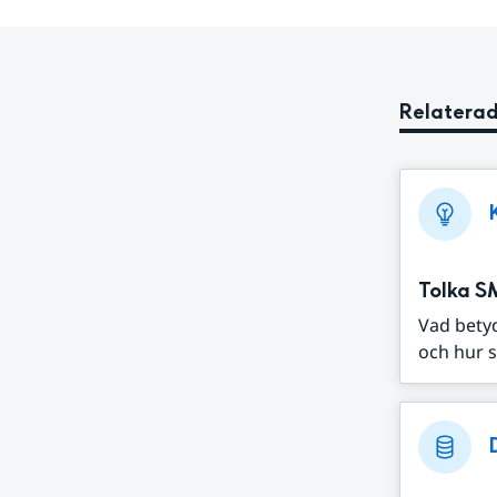
Relaterad
Tolka S
Vad bety
och hur s