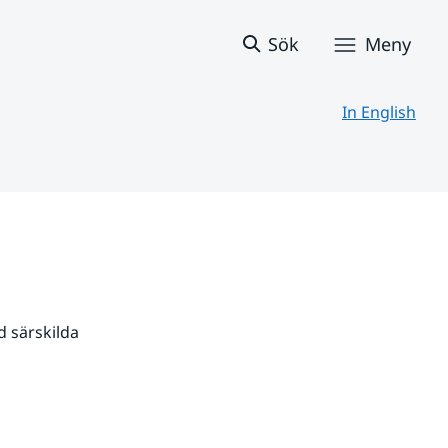
Sök
Meny
In English
 särskilda 