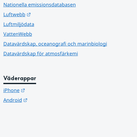
Nationella emissionsdatabasen
Länk till annan webbplats.
Luftwebb
Luftmiljödata
VattenWebb
Datavärdskap, oceanografi och marinbiologi
Datavärdskap för atmosfärkemi
Väderappar
Länk till annan webbplats.
iPhone
Länk till annan webbplats.
Android