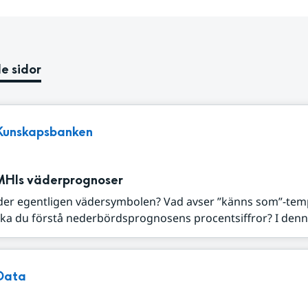
e sidor
Kunskapsbanken
MHIs väderprognoser
der egentligen vädersymbolen? Vad avser ”känns som”-tem
ka du förstå nederbördsprognosens procentsiffror? I denna
Data