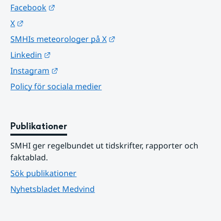
Länk till annan webbplats.
Facebook
Länk till annan webbplats.
X
Länk till annan webbplats.
SMHIs meteorologer på X
Länk till annan webbplats.
Linkedin
Länk till annan webbplats.
Instagram
Policy för sociala medier
Publikationer
SMHI ger regelbundet ut tidskrifter, rapporter och 
faktablad.
Sök publikationer
Nyhetsbladet Medvind