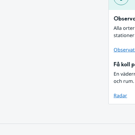
Observa
Alla orte
stationer
Observat
Få koll 
En väder
och rum. 
Radar