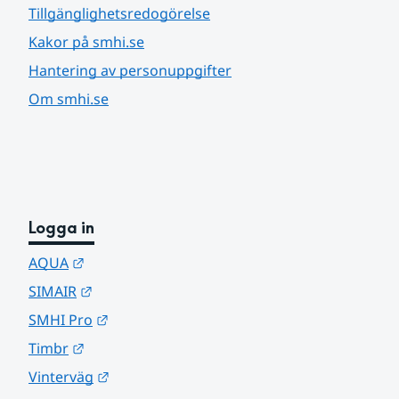
Tillgänglighetsredogörelse
Kakor på smhi.se
Hantering av personuppgifter
Om smhi.se
Logga in
Länk till annan webbplats.
AQUA
Länk till annan webbplats.
SIMAIR
Länk till annan webbplats.
SMHI Pro
Länk till annan webbplats.
Timbr
Länk till annan webbplats.
Vinterväg