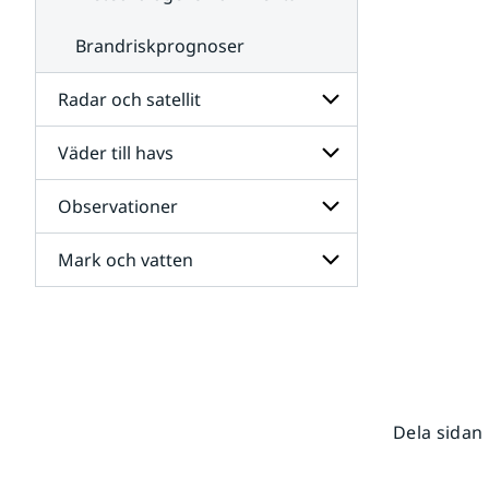
Brandriskprognoser
Radar och satellit
Väder till havs
Undersidor
för
Radar
Observationer
Undersidor
och
för
satellit
Väder
Mark och vatten
Undersidor
till
för
havs
Observationer
Undersidor
för
Mark
och
vatten
Dela sidan