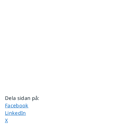
Dela sidan på
:
Dela sidan på
Facebook
Dela sidan på
LinkedIn
Dela sidan på
X