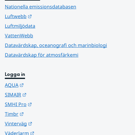
Nationella emissionsdatabasen
Länk till annan webbplats.
Luftwebb
Luftmiljödata
VattenWebb
Datavärdskap, oceanografi och marinbiologi
Datavärdskap för atmosfärkemi
Logga in
Länk till annan webbplats.
AQUA
Länk till annan webbplats.
SIMAIR
Länk till annan webbplats.
SMHI Pro
Länk till annan webbplats.
Timbr
Länk till annan webbplats.
Vinterväg
Länk till annan webbplats.
Väderlarm