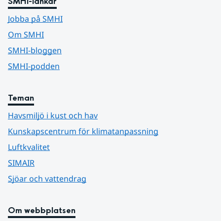
SMHI-länkar
Jobba på SMHI
Om SMHI
SMHI-bloggen
SMHI-podden
Teman
Havsmiljö i kust och hav
Kunskapscentrum för klimatanpassning
Luftkvalitet
SIMAIR
Sjöar och vattendrag
Om webbplatsen