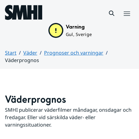
Hoppa till sidans innehåll
Meny
Varning
Gul, Sverige
Start
Väder
Prognoser och varningar
Väderprognos
Huvudinnehåll
Väderprognos
SMHI publicerar väderfilmer måndagar, onsdagar och 
fredagar. Eller vid särskilda väder- eller 
varningssituationer.