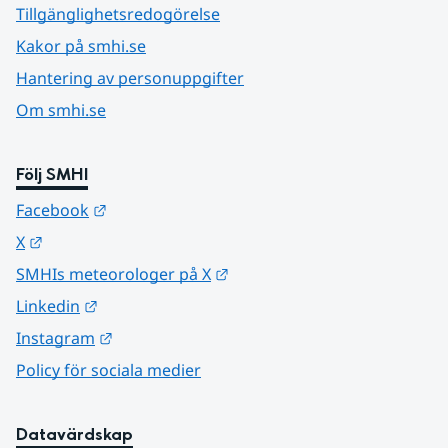
Tillgänglighetsredogörelse
Kakor på smhi.se
Hantering av personuppgifter
Om smhi.se
Följ SMHI
Länk till annan webbplats.
Facebook
Länk till annan webbplats.
X
Länk till annan webbplats.
SMHIs meteorologer på X
Länk till annan webbplats.
Linkedin
Länk till annan webbplats.
Instagram
Policy för sociala medier
Datavärdskap