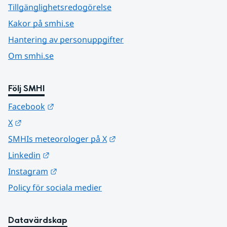
Tillgänglighetsredogörelse
Kakor på smhi.se
Hantering av personuppgifter
Om smhi.se
Följ SMHI
Länk till annan webbplats.
Facebook
Länk till annan webbplats.
X
Länk till annan webbplats.
SMHIs meteorologer på X
Länk till annan webbplats.
Linkedin
Länk till annan webbplats.
Instagram
Policy för sociala medier
Datavärdskap