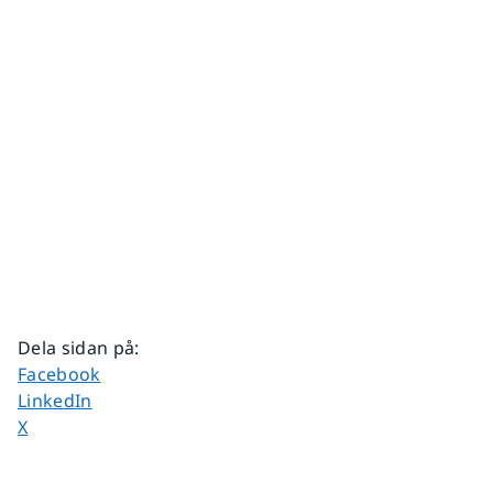
Dela sidan på
:
Dela sidan på
Facebook
Dela sidan på
LinkedIn
Dela sidan på
X