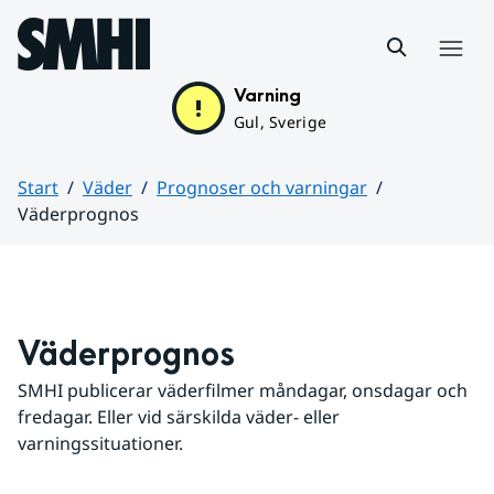
Hoppa till sidans innehåll
Meny
Varning
Gul, Sverige
Start
Väder
Prognoser och varningar
Väderprognos
Huvudinnehåll
Väderprognos
SMHI publicerar väderfilmer måndagar, onsdagar och 
fredagar. Eller vid särskilda väder- eller 
varningssituationer.