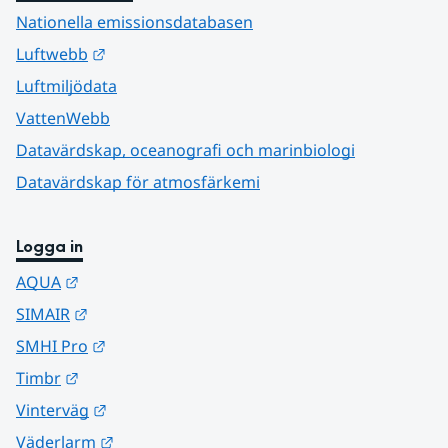
Nationella emissionsdatabasen
Länk till annan webbplats.
Luftwebb
Luftmiljödata
VattenWebb
Datavärdskap, oceanografi och marinbiologi
Datavärdskap för atmosfärkemi
Logga in
Länk till annan webbplats.
AQUA
Länk till annan webbplats.
SIMAIR
Länk till annan webbplats.
SMHI Pro
Länk till annan webbplats.
Timbr
Länk till annan webbplats.
Vinterväg
Länk till annan webbplats.
Väderlarm