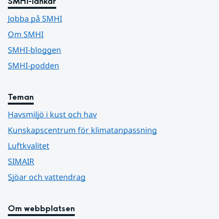
SMHI-länkar
Jobba på SMHI
Om SMHI
SMHI-bloggen
SMHI-podden
Teman
Havsmiljö i kust och hav
Kunskapscentrum för klimatanpassning
Luftkvalitet
SIMAIR
Sjöar och vattendrag
Om webbplatsen