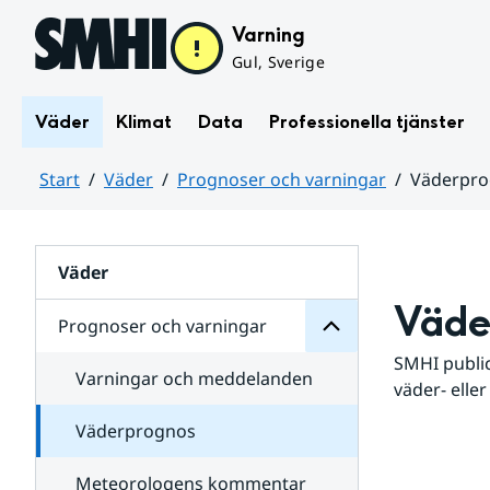
Hoppa till sidans innehåll
Varning
Gul, Sverige
Väder
Klimat
Data
Professionella tjänster
Start
Väder
Prognoser och varningar
Väderpr
varningar
och
Huvudinnehåll
Prognoser
för
Undersidor
Väder
Väde
Prognoser och varningar
SMHI public
Varningar och meddelanden
väder- eller
Väderprognos
Meteorologens kommentar