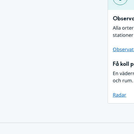
Observa
Alla orte
stationer
Observat
Få koll 
En väder
och rum. 
Radar