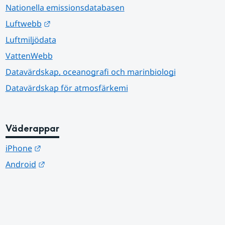
Nationella emissionsdatabasen
Länk till annan webbplats.
Luftwebb
Luftmiljödata
VattenWebb
Datavärdskap, oceanografi och marinbiologi
Datavärdskap för atmosfärkemi
Väderappar
Länk till annan webbplats.
iPhone
Länk till annan webbplats.
Android