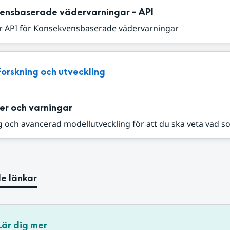
ensbaserade vädervarningar - API
r API för Konsekvensbaserade vädervarningar
Forskning och utveckling
er och varningar
 och avancerad modellutveckling för att du ska veta vad s
e länkar
Lär dig mer