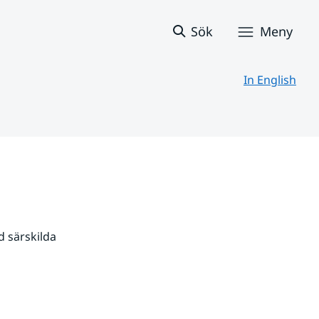
Sök
Meny
In English
 särskilda 