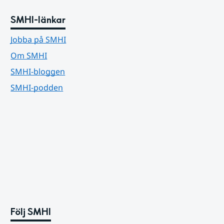
SMHI-länkar
Jobba på SMHI
Om SMHI
SMHI-bloggen
SMHI-podden
Följ SMHI