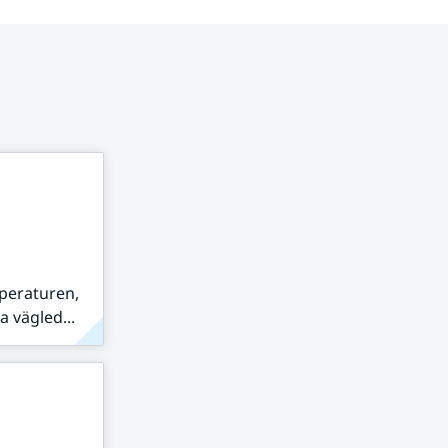
peraturen,
 vägled...