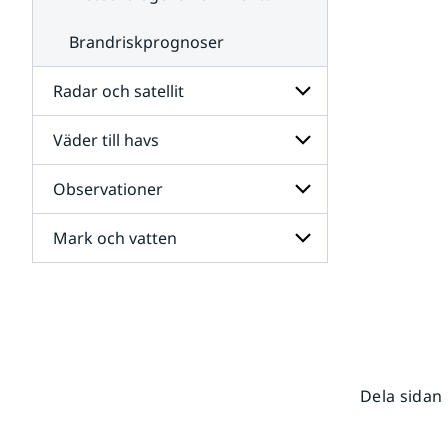
Brandriskprognoser
Radar och satellit
Väder till havs
Undersidor
för
Radar
Observationer
Undersidor
och
för
satellit
Väder
Mark och vatten
Undersidor
till
för
havs
Observationer
Undersidor
för
Mark
och
vatten
Dela sidan