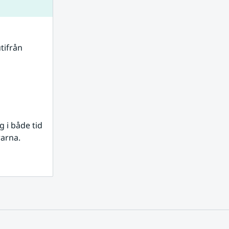
tifrån 
i både tid 
rarna.