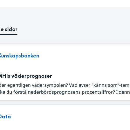
e sidor
Kunskapsbanken
MHIs väderprognoser
der egentligen vädersymbolen? Vad avser ”känns som”-tem
ka du förstå nederbördsprognosens procentsiffror? I denna
Data