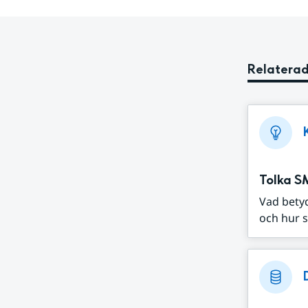
Relaterad
Tolka S
Vad bety
och hur s