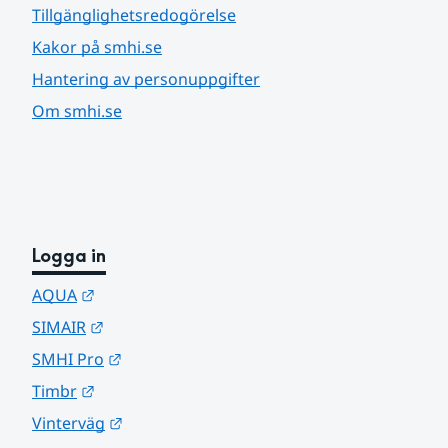
Tillgänglighetsredogörelse
Kakor på smhi.se
Hantering av personuppgifter
Om smhi.se
Logga in
Länk till annan webbplats.
AQUA
Länk till annan webbplats.
SIMAIR
Länk till annan webbplats.
SMHI Pro
Länk till annan webbplats.
Timbr
Länk till annan webbplats.
Vinterväg