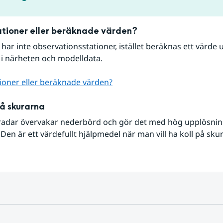
tioner eller beräknade värden?
r har inte observationsstationer, istället beräknas ett värde u
 i närheten och modelldata.
ioner eller beräknade värden?
på skurarna
radar övervakar nederbörd och gör det med hög upplösning 
Den är ett värdefullt hjälpmedel när man vill ha koll på sku