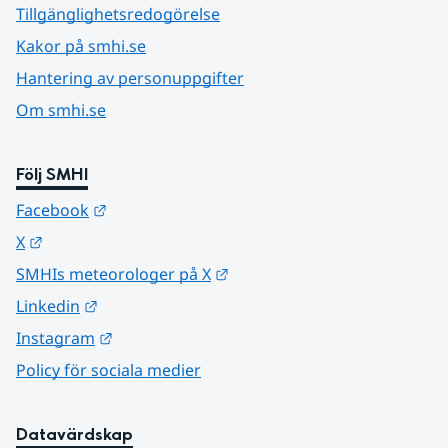
Tillgänglighetsredogörelse
Kakor på smhi.se
Hantering av personuppgifter
Om smhi.se
Följ SMHI
Länk till annan webbplats.
Facebook
Länk till annan webbplats.
X
Länk till annan webbplats.
SMHIs meteorologer på X
Länk till annan webbplats.
Linkedin
Länk till annan webbplats.
Instagram
Policy för sociala medier
Datavärdskap