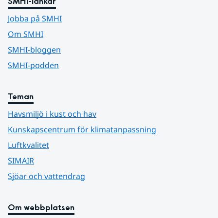
SMHI-länkar
Jobba på SMHI
Om SMHI
SMHI-bloggen
SMHI-podden
Teman
Havsmiljö i kust och hav
Kunskapscentrum för klimatanpassning
Luftkvalitet
SIMAIR
Sjöar och vattendrag
Om webbplatsen