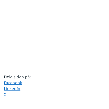
Dela sidan på
:
Dela sidan på
Facebook
Dela sidan på
LinkedIn
Dela sidan på
X