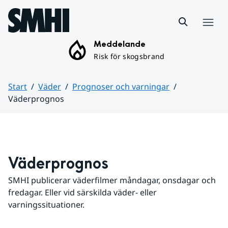
Hoppa till sidans innehåll
Meny
Meddelande
Risk för skogsbrand
Start
Väder
Prognoser och varningar
Väderprognos
Huvudinnehåll
Väderprognos
SMHI publicerar väderfilmer måndagar, onsdagar och 
fredagar. Eller vid särskilda väder- eller 
varningssituationer.