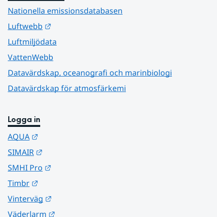
Nationella emissionsdatabasen
Länk till annan webbplats.
Luftwebb
Luftmiljödata
VattenWebb
Datavärdskap, oceanografi och marinbiologi
Datavärdskap för atmosfärkemi
Logga in
Länk till annan webbplats.
AQUA
Länk till annan webbplats.
SIMAIR
Länk till annan webbplats.
SMHI Pro
Länk till annan webbplats.
Timbr
Länk till annan webbplats.
Vinterväg
Länk till annan webbplats.
Väderlarm