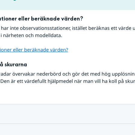
tioner eller beräknade värden?
r har inte observationsstationer, istället beräknas ett värde u
 i närheten och modelldata.
ioner eller beräknade värden?
på skurarna
radar övervakar nederbörd och gör det med hög upplösning 
Den är ett värdefullt hjälpmedel när man vill ha koll på sku