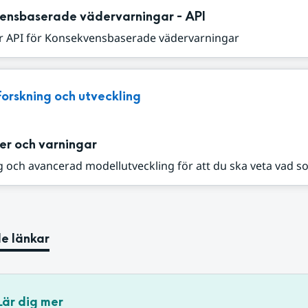
ensbaserade vädervarningar - API
r API för Konsekvensbaserade vädervarningar
Forskning och utveckling
er och varningar
 och avancerad modellutveckling för att du ska veta vad s
e länkar
Lär dig mer