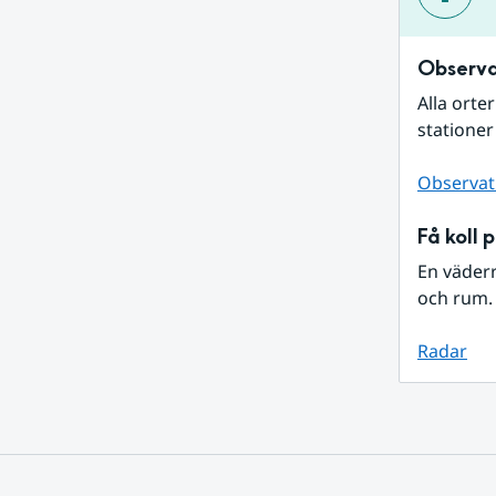
Observa
Alla orte
stationer
Observat
Få koll 
En väder
och rum. 
Radar