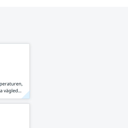
peraturen,
 vägled...