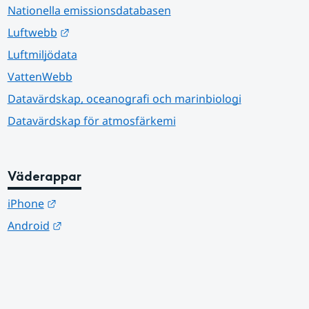
Nationella emissionsdatabasen
Länk till annan webbplats.
Luftwebb
Luftmiljödata
VattenWebb
Datavärdskap, oceanografi och marinbiologi
Datavärdskap för atmosfärkemi
Väderappar
Länk till annan webbplats.
iPhone
Länk till annan webbplats.
Android