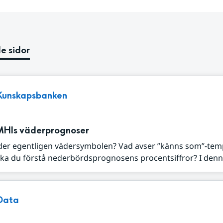
e sidor
Kunskapsbanken
MHIs väderprognoser
der egentligen vädersymbolen? Vad avser ”känns som”-tem
ka du förstå nederbördsprognosens procentsiffror? I denna
Data