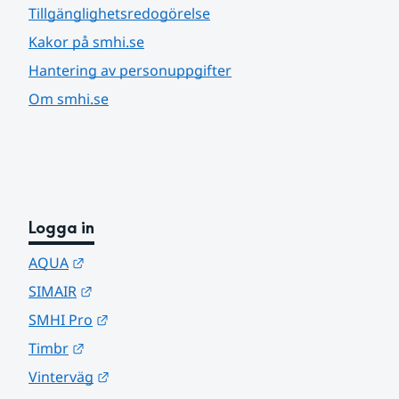
Tillgänglighetsredogörelse
Kakor på smhi.se
Hantering av personuppgifter
Om smhi.se
Logga in
Länk till annan webbplats.
AQUA
Länk till annan webbplats.
SIMAIR
Länk till annan webbplats.
SMHI Pro
Länk till annan webbplats.
Timbr
Länk till annan webbplats.
Vinterväg