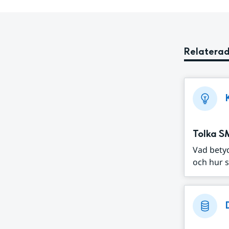
Relaterad
Tolka S
Vad bety
och hur s