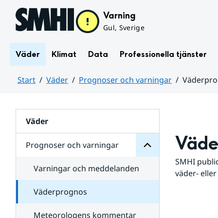
Hoppa till sidans innehåll
Varning
Gul, Sverige
Väder
Klimat
Data
Professionella tjänster
Start
Väder
Prognoser och varningar
Väderpr
varningar
och
Huvudinnehåll
Prognoser
för
Undersidor
Väder
Väde
Prognoser och varningar
SMHI public
Varningar och meddelanden
väder- eller
Väderprognos
Meteorologens kommentar