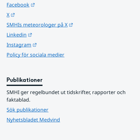
Länk till annan webbplats.
Facebook
Länk till annan webbplats.
X
Länk till annan webbplats.
SMHIs meteorologer på X
Länk till annan webbplats.
Linkedin
Länk till annan webbplats.
Instagram
Policy för sociala medier
Publikationer
SMHI ger regelbundet ut tidskrifter, rapporter och 
faktablad.
Sök publikationer
Nyhetsbladet Medvind