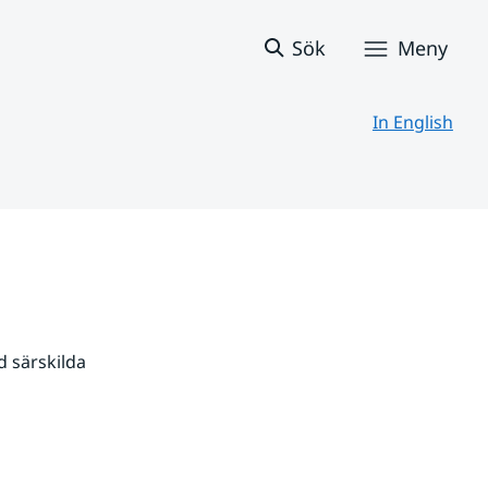
Sök
Meny
In English
 särskilda 