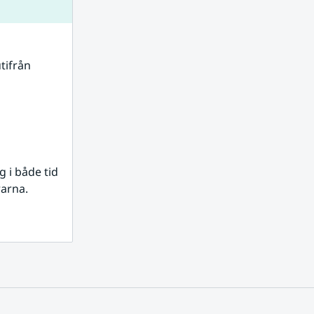
tifrån 
i både tid 
rarna.