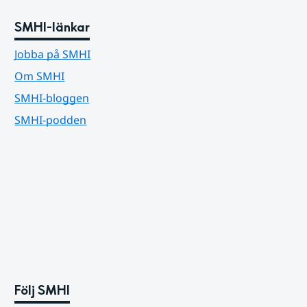
SMHI-länkar
Jobba på SMHI
Om SMHI
SMHI-bloggen
SMHI-podden
Följ SMHI