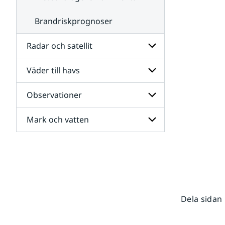
Brandriskprognoser
Radar och satellit
Väder till havs
Undersidor
för
Radar
Observationer
Undersidor
och
för
satellit
Väder
Mark och vatten
Undersidor
till
för
havs
Observationer
Undersidor
för
Mark
och
vatten
Dela sidan