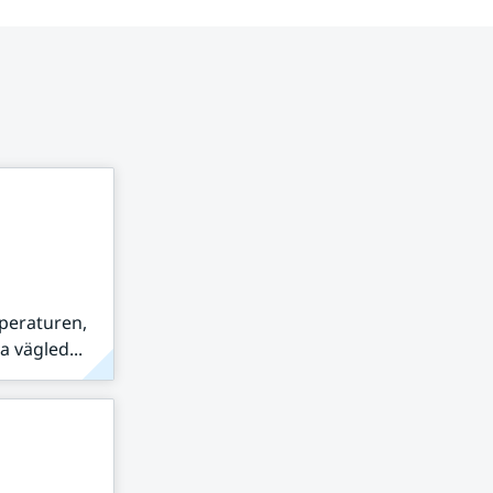
peraturen,
 vägled...