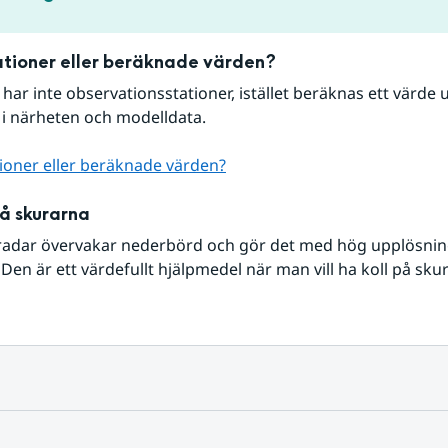
tioner eller beräknade värden?
r har inte observationsstationer, istället beräknas ett värde u
 i närheten och modelldata.
ioner eller beräknade värden?
på skurarna
radar övervakar nederbörd och gör det med hög upplösning 
Den är ett värdefullt hjälpmedel när man vill ha koll på sku