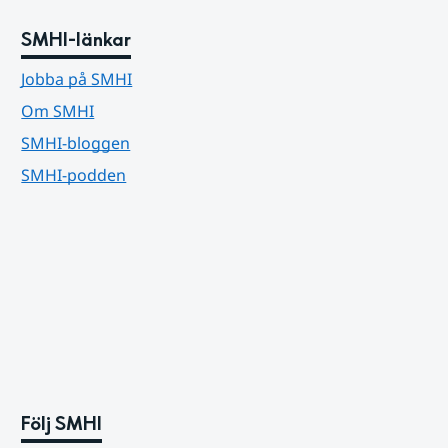
SMHI-länkar
Jobba på SMHI
Om SMHI
SMHI-bloggen
SMHI-podden
Följ SMHI