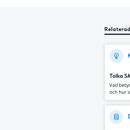
Relaterad
Tolka S
Vad bety
och hur s