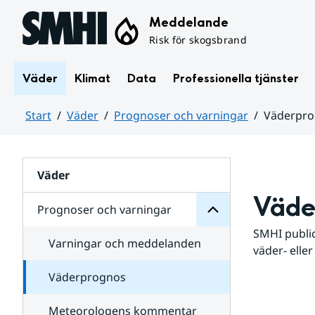
Hoppa till sidans innehåll
Meddelande
Risk för skogsbrand
Väder
Klimat
Data
Professionella tjänster
Start
Väder
Prognoser och varningar
Väderpr
varningar
och
Huvudinnehåll
Prognoser
för
Undersidor
Väder
Väde
Prognoser och varningar
SMHI public
Varningar och meddelanden
väder- eller
Väderprognos
Meteorologens kommentar