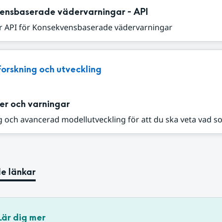
ensbaserade vädervarningar - API
r API för Konsekvensbaserade vädervarningar
Forskning och utveckling
er och varningar
 och avancerad modellutveckling för att du ska veta vad s
e länkar
Lär dig mer