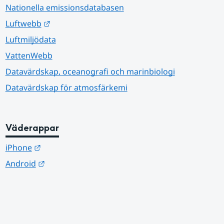
Nationella emissionsdatabasen
Länk till annan webbplats.
Luftwebb
Luftmiljödata
VattenWebb
Datavärdskap, oceanografi och marinbiologi
Datavärdskap för atmosfärkemi
Väderappar
Länk till annan webbplats.
iPhone
Länk till annan webbplats.
Android