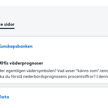
e sidor
Kunskapsbanken
MHIs väderprognoser
der egentligen vädersymbolen? Vad avser ”känns som”-tem
ka du förstå nederbördsprognosens procentsiffror? I denna
Data