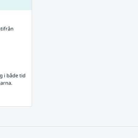
tifrån 
i både tid 
rarna.