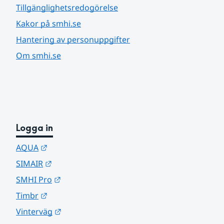
Tillgänglighetsredogörelse
Kakor på smhi.se
Hantering av personuppgifter
Om smhi.se
Logga in
Länk till annan webbplats.
AQUA
Länk till annan webbplats.
SIMAIR
Länk till annan webbplats.
SMHI Pro
Länk till annan webbplats.
Timbr
Länk till annan webbplats.
Vinterväg