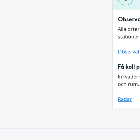
Observa
Alla orte
stationer
Observat
Få koll 
En väder
och rum. 
Radar