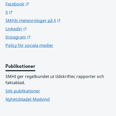
Länk till annan webbplats.
Facebook
Länk till annan webbplats.
X
Länk till annan webbplats.
SMHIs meteorologer på X
Länk till annan webbplats.
Linkedin
Länk till annan webbplats.
Instagram
Policy för sociala medier
Publikationer
SMHI ger regelbundet ut tidskrifter, rapporter och 
faktablad.
Sök publikationer
Nyhetsbladet Medvind