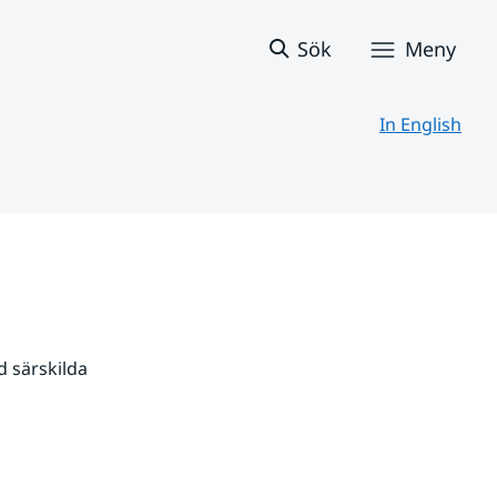
Sök
Meny
In English
 särskilda 