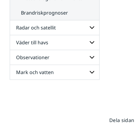
Brandriskprognoser
Radar och satellit
Väder till havs
Undersidor
för
Radar
Observationer
Undersidor
och
för
satellit
Väder
Mark och vatten
Undersidor
till
för
havs
Observationer
Undersidor
för
Mark
och
vatten
Dela sidan