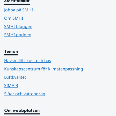
SMHI-länkar
Jobba på SMHI
Om SMHI
SMHI-bloggen
SMHI-podden
Teman
Havsmiljö i kust och hav
Kunskapscentrum för klimatanpassning
Luftkvalitet
SIMAIR
Sjöar och vattendrag
Om webbplatsen