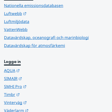
Nationella emissionsdatabasen
Länk till annan webbplats.
Luftwebb
Luftmiljödata
VattenWebb
Datavärdskap, oceanografi och marinbiologi
Datavärdskap för atmosfärkemi
Logga in
Länk till annan webbplats.
AQUA
Länk till annan webbplats.
SIMAIR
Länk till annan webbplats.
SMHI Pro
Länk till annan webbplats.
Timbr
Länk till annan webbplats.
Vinterväg
Länk till annan webbplats.
Väderlarm