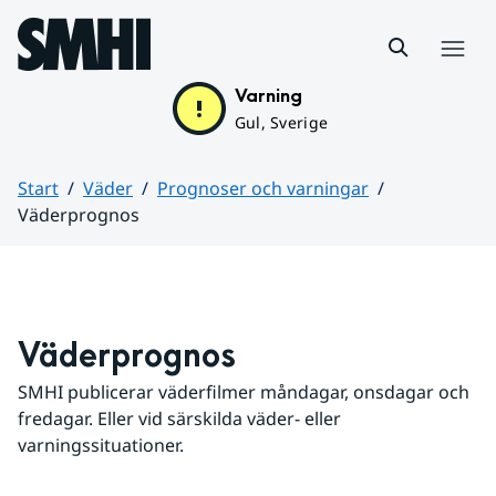
Hoppa till sidans innehåll
Meny
Varning
Gul, Sverige
Start
Väder
Prognoser och varningar
Väderprognos
Huvudinnehåll
Väderprognos
SMHI publicerar väderfilmer måndagar, onsdagar och 
fredagar. Eller vid särskilda väder- eller 
varningssituationer.