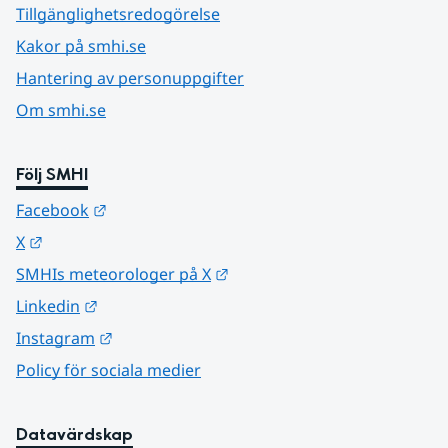
Tillgänglighetsredogörelse
Kakor på smhi.se
Hantering av personuppgifter
Om smhi.se
Följ SMHI
Länk till annan webbplats.
Facebook
Länk till annan webbplats.
X
Länk till annan webbplats.
SMHIs meteorologer på X
Länk till annan webbplats.
Linkedin
Länk till annan webbplats.
Instagram
Policy för sociala medier
Datavärdskap