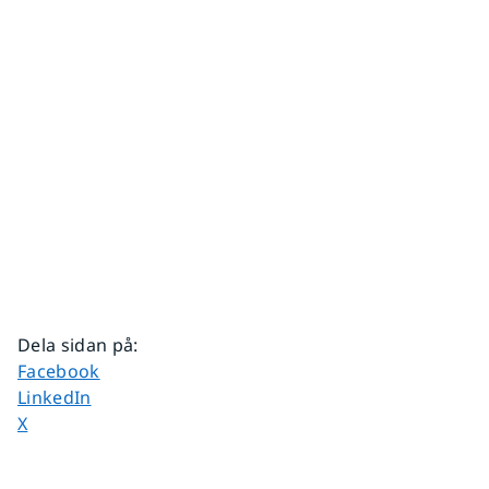
Dela sidan på
:
Dela sidan på
Facebook
Dela sidan på
LinkedIn
Dela sidan på
X