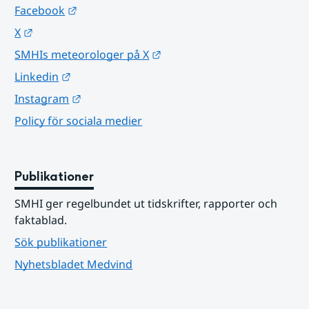
Länk till annan webbplats.
Facebook
Länk till annan webbplats.
X
Länk till annan webbplats.
SMHIs meteorologer på X
Länk till annan webbplats.
Linkedin
Länk till annan webbplats.
Instagram
Policy för sociala medier
Publikationer
SMHI ger regelbundet ut tidskrifter, rapporter och 
faktablad.
Sök publikationer
Nyhetsbladet Medvind