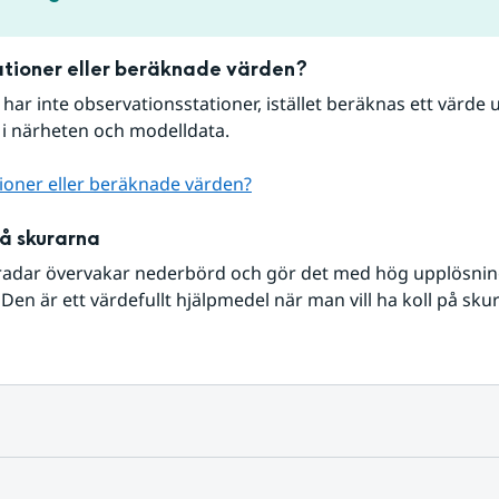
tioner eller beräknade värden?
r har inte observationsstationer, istället beräknas ett värde u
 i närheten och modelldata.
ioner eller beräknade värden?
på skurarna
radar övervakar nederbörd och gör det med hög upplösning 
Den är ett värdefullt hjälpmedel när man vill ha koll på sku