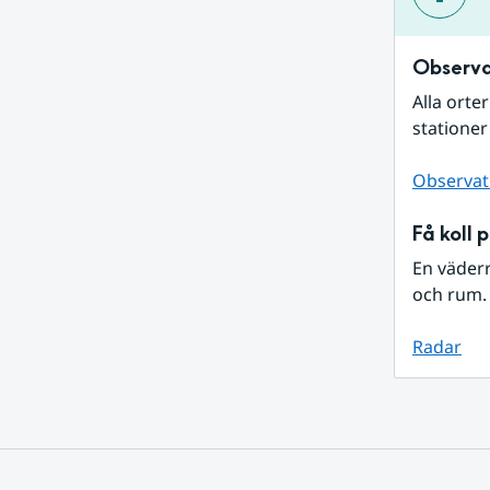
Observa
Alla orte
stationer
Observat
Få koll 
En väder
och rum. 
Radar