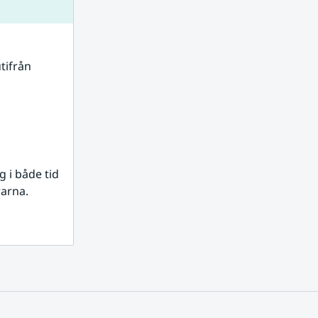
tifrån 
i både tid 
rarna.