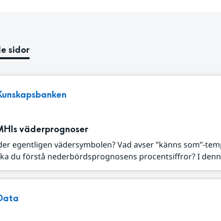
e sidor
Kunskapsbanken
MHIs väderprognoser
der egentligen vädersymbolen? Vad avser ”känns som”-tem
ka du förstå nederbördsprognosens procentsiffror? I denna
Data