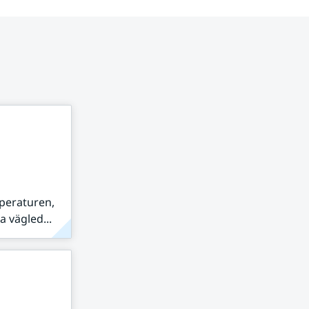
peraturen,
 vägled...