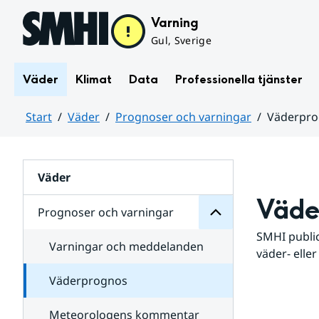
Hoppa till sidans innehåll
Varning
Gul, Sverige
Väder
Klimat
Data
Professionella tjänster
Start
Väder
Prognoser och varningar
Väderpr
varningar
och
Huvudinnehåll
Prognoser
för
Undersidor
Väder
Väde
Prognoser och varningar
SMHI public
Varningar och meddelanden
väder- eller
Väderprognos
Meteorologens kommentar