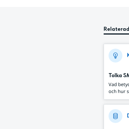
Relaterad
Tolka S
Vad bety
och hur s