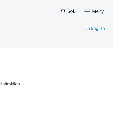
Sök
Meny
In English
 särskilda 