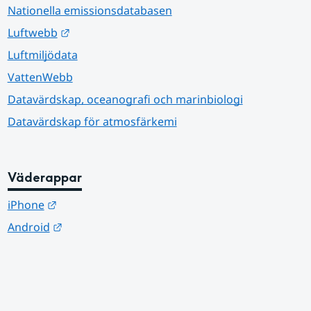
Nationella emissionsdatabasen
Länk till annan webbplats.
Luftwebb
Luftmiljödata
VattenWebb
Datavärdskap, oceanografi och marinbiologi
Datavärdskap för atmosfärkemi
Väderappar
Länk till annan webbplats.
iPhone
Länk till annan webbplats.
Android