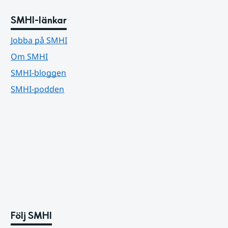
SMHI-länkar
Jobba på SMHI
Om SMHI
SMHI-bloggen
SMHI-podden
Följ SMHI