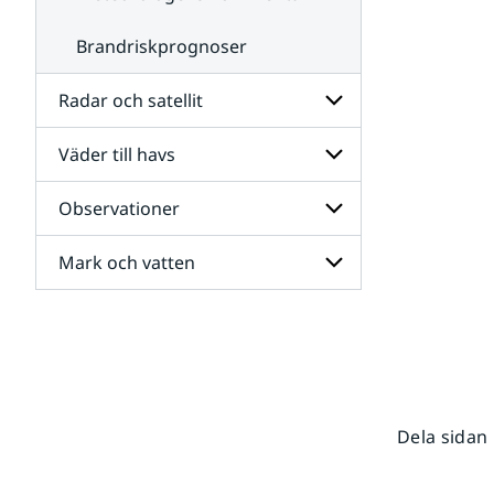
Brandriskprognoser
Radar och satellit
Väder till havs
Undersidor
för
Radar
Observationer
Undersidor
och
för
satellit
Väder
Mark och vatten
Undersidor
till
för
havs
Observationer
Undersidor
för
Mark
och
vatten
Dela sidan