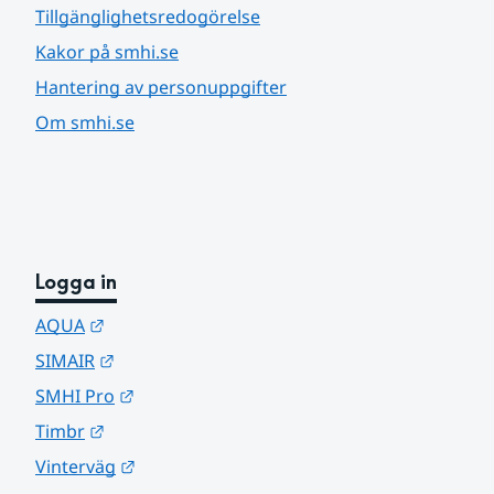
Tillgänglighetsredogörelse
Kakor på smhi.se
Hantering av personuppgifter
Om smhi.se
Logga in
Länk till annan webbplats.
AQUA
Länk till annan webbplats.
SIMAIR
Länk till annan webbplats.
SMHI Pro
Länk till annan webbplats.
Timbr
Länk till annan webbplats.
Vinterväg