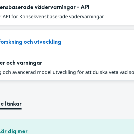
ensbaserade vädervarningar - API
r API för Konsekvensbaserade vädervarningar
Forskning och utveckling
er och varningar
 och avancerad modellutveckling för att du ska veta vad s
e länkar
Lär dig mer