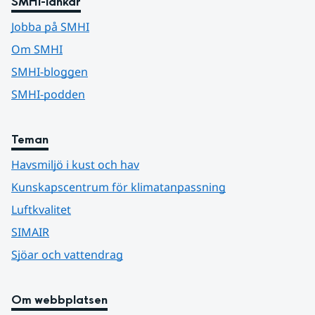
SMHI-länkar
Jobba på SMHI
Om SMHI
SMHI-bloggen
SMHI-podden
Teman
Havsmiljö i kust och hav
Kunskapscentrum för klimatanpassning
Luftkvalitet
SIMAIR
Sjöar och vattendrag
Om webbplatsen