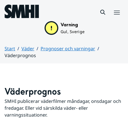
Hoppa till sidans innehåll
Meny
Varning
Gul, Sverige
Start
Väder
Prognoser och varningar
Väderprognos
Huvudinnehåll
Väderprognos
SMHI publicerar väderfilmer måndagar, onsdagar och 
fredagar. Eller vid särskilda väder- eller 
varningssituationer.