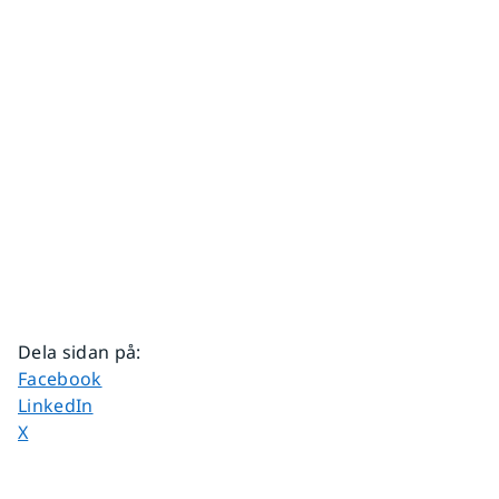
Dela sidan på
:
Dela sidan på
Facebook
Dela sidan på
LinkedIn
Dela sidan på
X