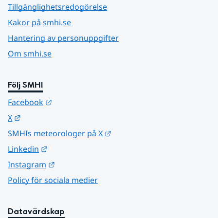
Tillgänglighetsredogörelse
Kakor på smhi.se
Hantering av personuppgifter
Om smhi.se
Följ SMHI
Länk till annan webbplats.
Facebook
Länk till annan webbplats.
X
Länk till annan webbplats.
SMHIs meteorologer på X
Länk till annan webbplats.
Linkedin
Länk till annan webbplats.
Instagram
Policy för sociala medier
Datavärdskap