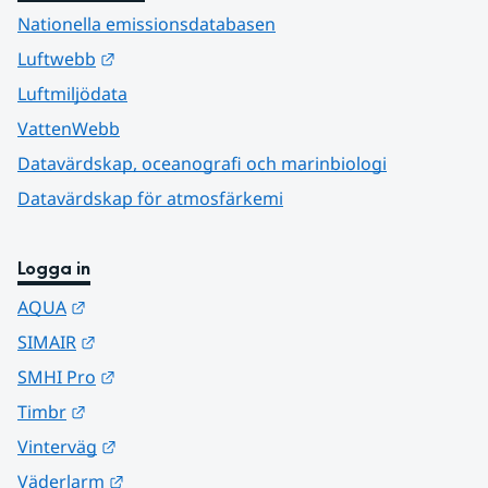
Nationella emissionsdatabasen
Länk till annan webbplats.
Luftwebb
Luftmiljödata
VattenWebb
Datavärdskap, oceanografi och marinbiologi
Datavärdskap för atmosfärkemi
Logga in
Länk till annan webbplats.
AQUA
Länk till annan webbplats.
SIMAIR
Länk till annan webbplats.
SMHI Pro
Länk till annan webbplats.
Timbr
Länk till annan webbplats.
Vinterväg
Länk till annan webbplats.
Väderlarm