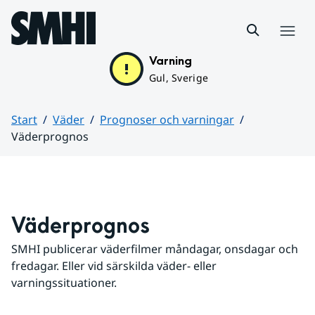
Hoppa till sidans innehåll
Meny
Varning
Gul, Sverige
Start
Väder
Prognoser och varningar
Väderprognos
Huvudinnehåll
Väderprognos
SMHI publicerar väderfilmer måndagar, onsdagar och 
fredagar. Eller vid särskilda väder- eller 
varningssituationer.