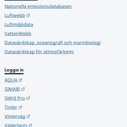
Nationella emissionsdatabasen
Länk till annan webbplats.
Luftwebb
Luftmiljödata
VattenWebb
Datavärdskap, oceanografi och marinbiologi
Datavärdskap för atmosfärkemi
Logga in
Länk till annan webbplats.
AQUA
Länk till annan webbplats.
SIMAIR
Länk till annan webbplats.
SMHI Pro
Länk till annan webbplats.
Timbr
Länk till annan webbplats.
Vinterväg
Länk till annan webbplats.
Väderlarm