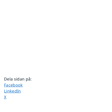
Dela sidan på
:
Dela sidan på
Facebook
Dela sidan på
LinkedIn
Dela sidan på
X