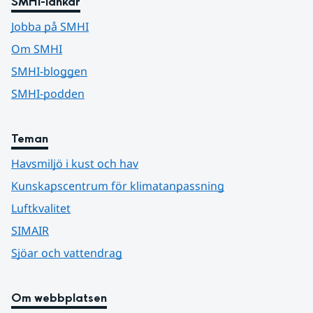
SMHI-länkar
Jobba på SMHI
Om SMHI
SMHI-bloggen
SMHI-podden
Teman
Havsmiljö i kust och hav
Kunskapscentrum för klimatanpassning
Luftkvalitet
SIMAIR
Sjöar och vattendrag
Om webbplatsen