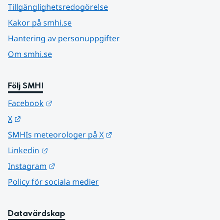
Tillgänglighetsredogörelse
Kakor på smhi.se
Hantering av personuppgifter
Om smhi.se
Följ SMHI
Länk till annan webbplats.
Facebook
Länk till annan webbplats.
X
Länk till annan webbplats.
SMHIs meteorologer på X
Länk till annan webbplats.
Linkedin
Länk till annan webbplats.
Instagram
Policy för sociala medier
Datavärdskap