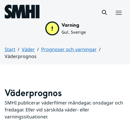
Hoppa till sidans innehåll
Meny
Varning
Gul, Sverige
Start
Väder
Prognoser och varningar
Väderprognos
Huvudinnehåll
Väderprognos
SMHI publicerar väderfilmer måndagar, onsdagar och 
fredagar. Eller vid särskilda väder- eller 
varningssituationer.