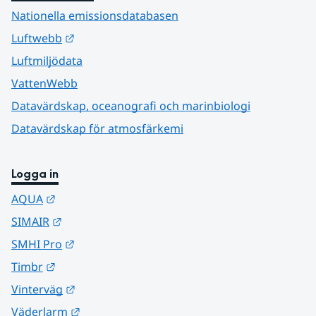
Nationella emissionsdatabasen
Länk till annan webbplats.
Luftwebb
Luftmiljödata
VattenWebb
Datavärdskap, oceanografi och marinbiologi
Datavärdskap för atmosfärkemi
Logga in
Länk till annan webbplats.
AQUA
Länk till annan webbplats.
SIMAIR
Länk till annan webbplats.
SMHI Pro
Länk till annan webbplats.
Timbr
Länk till annan webbplats.
Vinterväg
Länk till annan webbplats.
Väderlarm