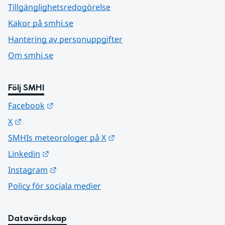
Tillgänglighetsredogörelse
Kakor på smhi.se
Hantering av personuppgifter
Om smhi.se
Följ SMHI
Länk till annan webbplats.
Facebook
Länk till annan webbplats.
X
Länk till annan webbplats.
SMHIs meteorologer på X
Länk till annan webbplats.
Linkedin
Länk till annan webbplats.
Instagram
Policy för sociala medier
Datavärdskap