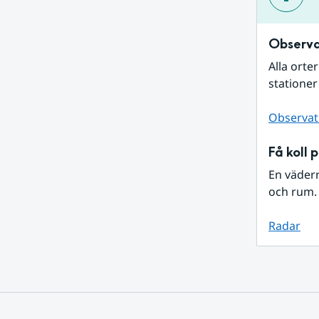
Observa
Alla orte
stationer
Observat
Få koll 
En väder
och rum. 
Radar