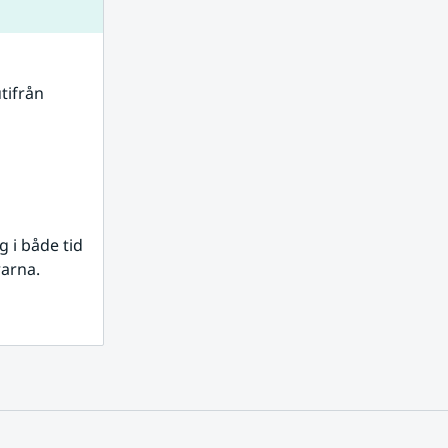
tifrån 
i både tid 
rarna.