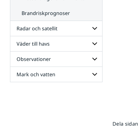
Brandriskprognoser
Radar och satellit
Väder till havs
Undersidor
för
Radar
Observationer
Undersidor
och
för
satellit
Väder
Mark och vatten
Undersidor
till
för
havs
Observationer
Undersidor
för
Mark
och
vatten
Dela sidan