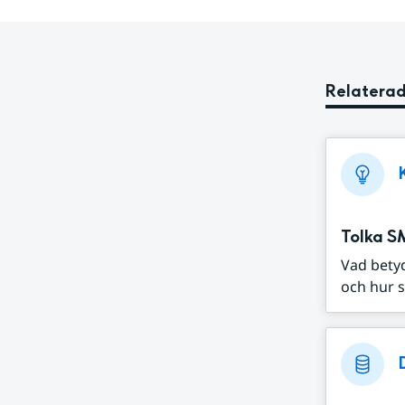
Relaterad
Tolka S
Vad bety
och hur s