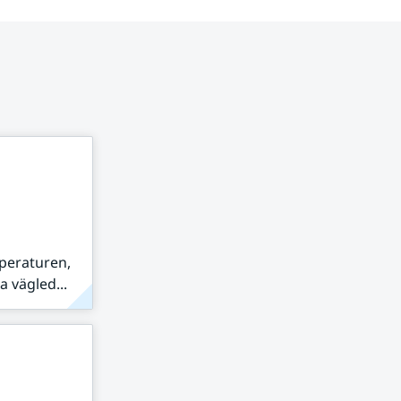
peraturen,
 vägled...