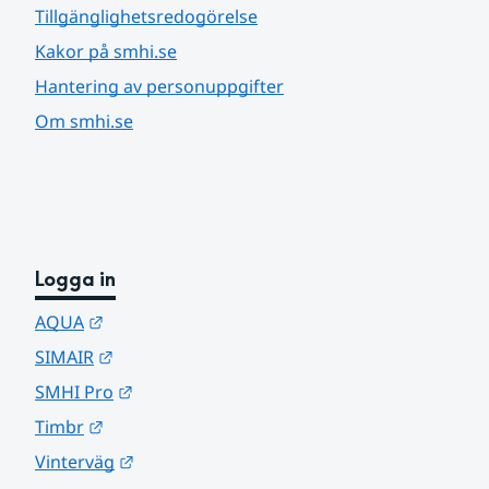
Tillgänglighetsredogörelse
Kakor på smhi.se
Hantering av personuppgifter
Om smhi.se
Logga in
Länk till annan webbplats.
AQUA
Länk till annan webbplats.
SIMAIR
Länk till annan webbplats.
SMHI Pro
Länk till annan webbplats.
Timbr
Länk till annan webbplats.
Vinterväg