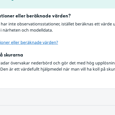
tioner eller beräknade värden?
r har inte observationsstationer, istället beräknas ett värde u
 i närheten och modelldata.
ioner eller beräknade värden?
på skurarna
radar övervakar nederbörd och gör det med hög upplösning 
Den är ett värdefullt hjälpmedel när man vill ha koll på sku