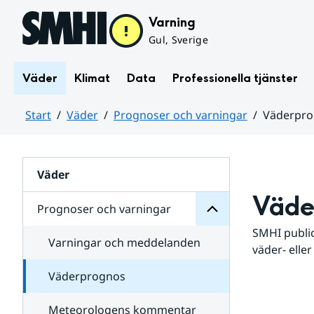
Hoppa till sidans innehåll
Varning
Gul, Sverige
Väder
Klimat
Data
Professionella tjänster
Start
Väder
Prognoser och varningar
Väderpr
varningar
och
Huvudinnehåll
Prognoser
för
Undersidor
Väder
Väde
Prognoser och varningar
SMHI public
Varningar och meddelanden
väder- eller
Väderprognos
Meteorologens kommentar