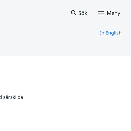
Sök
Meny
In English
 särskilda 