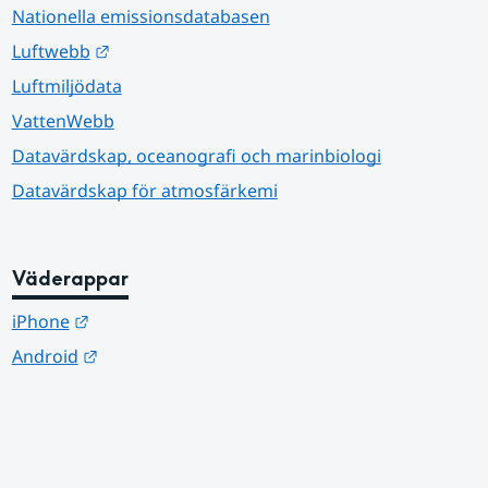
Nationella emissionsdatabasen
Länk till annan webbplats.
Luftwebb
Luftmiljödata
VattenWebb
Datavärdskap, oceanografi och marinbiologi
Datavärdskap för atmosfärkemi
Väderappar
Länk till annan webbplats.
iPhone
Länk till annan webbplats.
Android