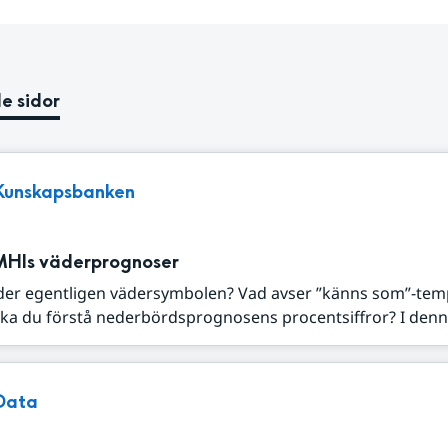
e sidor
Kunskapsbanken
MHIs väderprognoser
der egentligen vädersymbolen? Vad avser ”känns som”-tem
ka du förstå nederbördsprognosens procentsiffror? I denna
Data