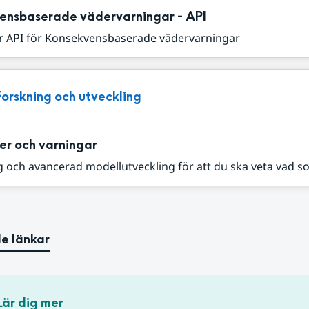
ensbaserade vädervarningar - API
r API för Konsekvensbaserade vädervarningar
Forskning och utveckling
er och varningar
 och avancerad modellutveckling för att du ska veta vad s
e länkar
Lär dig mer