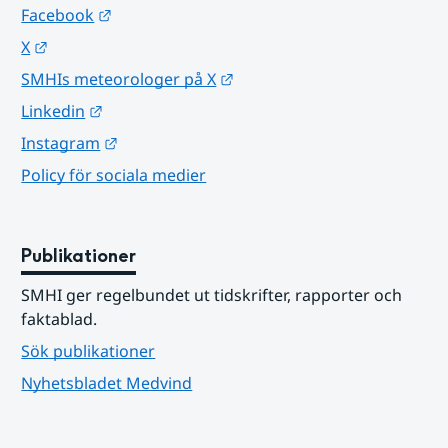
Länk till annan webbplats.
Facebook
Länk till annan webbplats.
X
Länk till annan webbplats.
SMHIs meteorologer på X
Länk till annan webbplats.
Linkedin
Länk till annan webbplats.
Instagram
Policy för sociala medier
Publikationer
SMHI ger regelbundet ut tidskrifter, rapporter och 
faktablad.
Sök publikationer
Nyhetsbladet Medvind