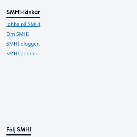
SMHI-länkar
Jobba på SMHI
Om SMHI
SMHI-bloggen
SMHI-podden
Följ SMHI