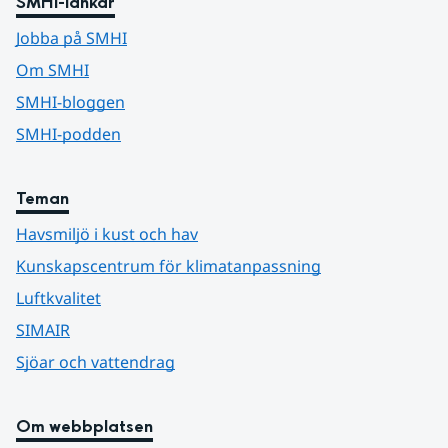
SMHI-länkar
Jobba på SMHI
Om SMHI
SMHI-bloggen
SMHI-podden
Teman
Havsmiljö i kust och hav
Kunskapscentrum för klimatanpassning
Luftkvalitet
SIMAIR
Sjöar och vattendrag
Om webbplatsen