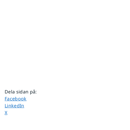
Dela sidan på
:
Dela sidan på
Facebook
Dela sidan på
LinkedIn
Dela sidan på
X