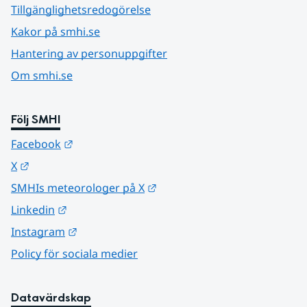
Tillgänglighetsredogörelse
Kakor på smhi.se
Hantering av personuppgifter
Om smhi.se
Följ SMHI
Länk till annan webbplats.
Facebook
Länk till annan webbplats.
X
Länk till annan webbplats.
SMHIs meteorologer på X
Länk till annan webbplats.
Linkedin
Länk till annan webbplats.
Instagram
Policy för sociala medier
Datavärdskap