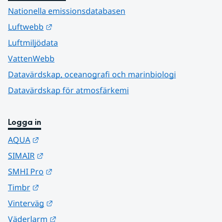
Nationella emissionsdatabasen
Länk till annan webbplats.
Luftwebb
Luftmiljödata
VattenWebb
Datavärdskap, oceanografi och marinbiologi
Datavärdskap för atmosfärkemi
Logga in
Länk till annan webbplats.
AQUA
Länk till annan webbplats.
SIMAIR
Länk till annan webbplats.
SMHI Pro
Länk till annan webbplats.
Timbr
Länk till annan webbplats.
Vinterväg
Länk till annan webbplats.
Väderlarm