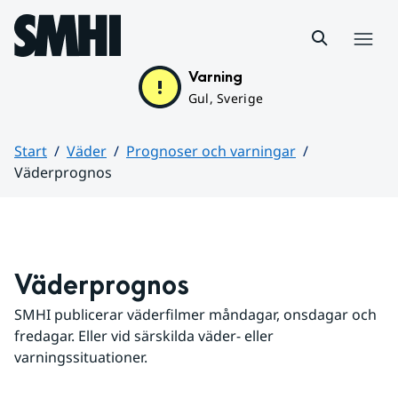
Hoppa till sidans innehåll
Meny
Varning
Gul, Sverige
Start
Väder
Prognoser och varningar
Väderprognos
Huvudinnehåll
Väderprognos
SMHI publicerar väderfilmer måndagar, onsdagar och 
fredagar. Eller vid särskilda väder- eller 
varningssituationer.