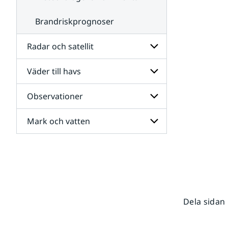
Brandriskprognoser
Radar och satellit
Väder till havs
Undersidor
för
Radar
Observationer
Undersidor
och
för
satellit
Väder
Mark och vatten
Undersidor
till
för
havs
Observationer
Undersidor
för
Mark
och
vatten
Dela sidan