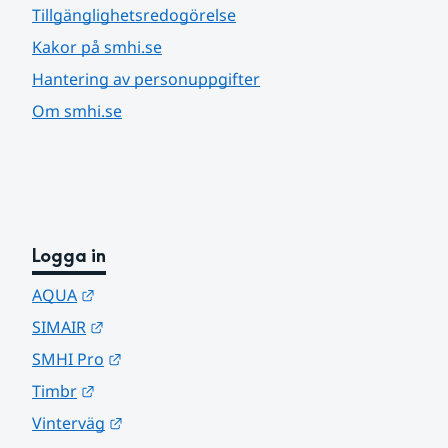
Tillgänglighetsredogörelse
Kakor på smhi.se
Hantering av personuppgifter
Om smhi.se
Logga in
Länk till annan webbplats.
AQUA
Länk till annan webbplats.
SIMAIR
Länk till annan webbplats.
SMHI Pro
Länk till annan webbplats.
Timbr
Länk till annan webbplats.
Vinterväg