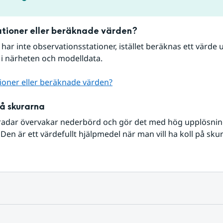
tioner eller beräknade värden?
r har inte observationsstationer, istället beräknas ett värde u
 i närheten och modelldata.
ioner eller beräknade värden?
på skurarna
radar övervakar nederbörd och gör det med hög upplösning 
Den är ett värdefullt hjälpmedel när man vill ha koll på sku