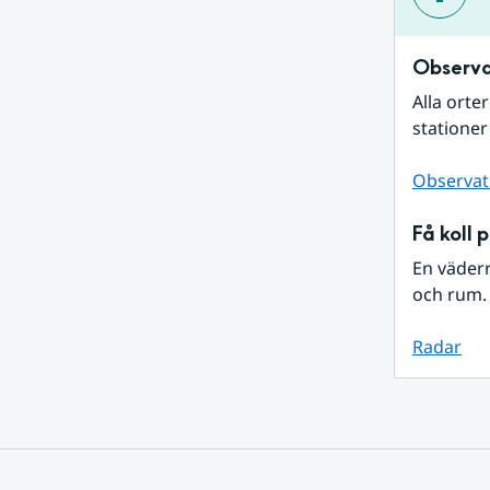
Observa
Alla orte
stationer
Observat
Få koll 
En väder
och rum. 
Radar