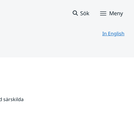
Sök
Meny
In English
 särskilda 