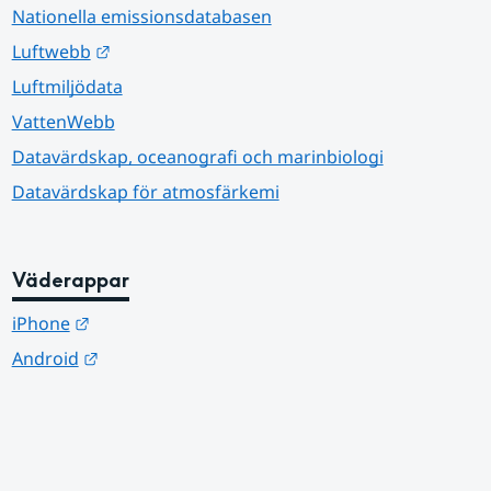
Nationella emissionsdatabasen
Länk till annan webbplats.
Luftwebb
Luftmiljödata
VattenWebb
Datavärdskap, oceanografi och marinbiologi
Datavärdskap för atmosfärkemi
Väderappar
Länk till annan webbplats.
iPhone
Länk till annan webbplats.
Android