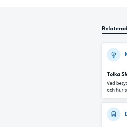
Relaterad
Tolka S
Vad bety
och hur s