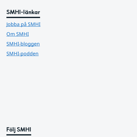
SMHI-länkar
Jobba på SMHI
Om SMHI
SMHI-bloggen
SMHI-podden
Följ SMHI