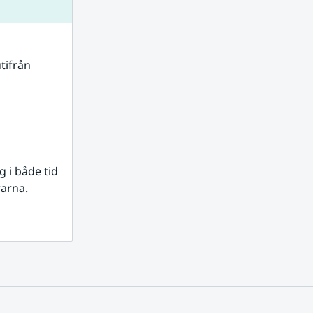
tifrån 
i både tid 
rarna.