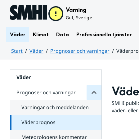
Hoppa till sidans innehåll
Varning
Gul, Sverige
Väder
Klimat
Data
Professionella tjänster
Start
Väder
Prognoser och varningar
Väderpr
varningar
och
Huvudinnehåll
Prognoser
för
Undersidor
Väder
Väde
Prognoser och varningar
SMHI public
Varningar och meddelanden
väder- eller
Väderprognos
Meteorologens kommentar