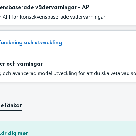
ensbaserade vädervarningar - API
r API för Konsekvensbaserade vädervarningar
Forskning och utveckling
er och varningar
 och avancerad modellutveckling för att du ska veta vad s
e länkar
Lär dig mer