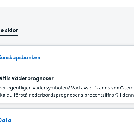
e sidor
Kunskapsbanken
MHIs väderprognoser
der egentligen vädersymbolen? Vad avser ”känns som”-tem
ka du förstå nederbördsprognosens procentsiffror? I denna
Data