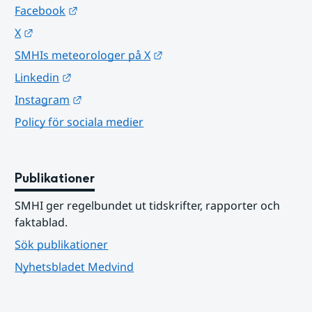
Länk till annan webbplats.
Facebook
Länk till annan webbplats.
X
Länk till annan webbplats.
SMHIs meteorologer på X
Länk till annan webbplats.
Linkedin
Länk till annan webbplats.
Instagram
Policy för sociala medier
Publikationer
SMHI ger regelbundet ut tidskrifter, rapporter och 
faktablad.
Sök publikationer
Nyhetsbladet Medvind