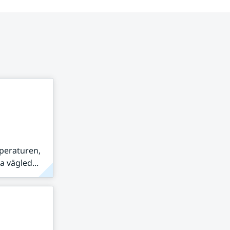
peraturen,
 vägled...