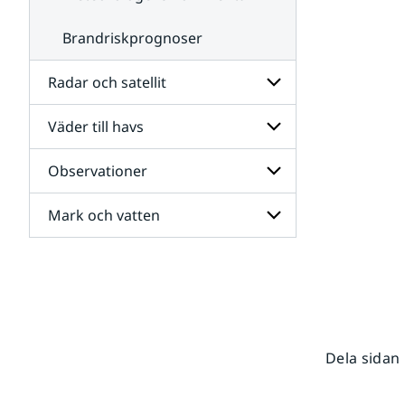
Brandriskprognoser
Radar och satellit
Väder till havs
Undersidor
för
Radar
Observationer
Undersidor
och
för
satellit
Väder
Mark och vatten
Undersidor
till
för
havs
Observationer
Undersidor
för
Mark
och
vatten
Dela sidan