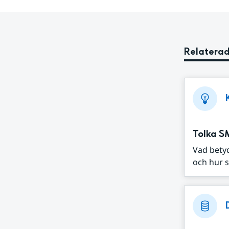
Relaterad
Tolka S
Vad bety
och hur s