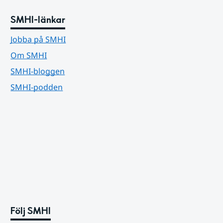
SMHI-länkar
Jobba på SMHI
Om SMHI
SMHI-bloggen
SMHI-podden
Följ SMHI