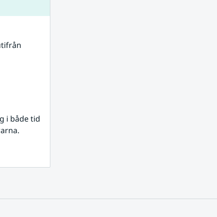
tifrån 
i både tid 
rarna.