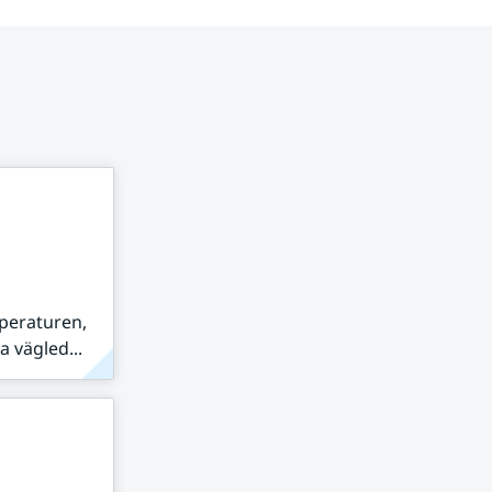
peraturen,
 vägled...