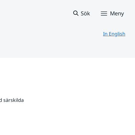
Sök
Meny
In English
 särskilda 