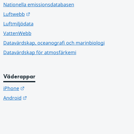
Nationella emissionsdatabasen
Länk till annan webbplats.
Luftwebb
Luftmiljödata
VattenWebb
Datavärdskap, oceanografi och marinbiologi
Datavärdskap för atmosfärkemi
Väderappar
Länk till annan webbplats.
iPhone
Länk till annan webbplats.
Android