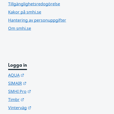
Tillgänglighetsredogörelse
Kakor på smhi.se
Hantering av personuppgifter
Om smhi.se
Logga in
Länk till annan webbplats.
AQUA
Länk till annan webbplats.
SIMAIR
Länk till annan webbplats.
SMHI Pro
Länk till annan webbplats.
Timbr
Länk till annan webbplats.
Vinterväg