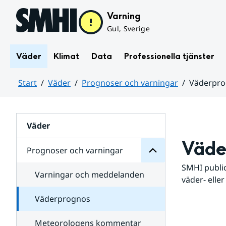
Hoppa till sidans innehåll
Varning
Gul, Sverige
Väder
Klimat
Data
Professionella tjänster
Start
Väder
Prognoser och varningar
Väderpr
varningar
och
Huvudinnehåll
Prognoser
för
Undersidor
Väder
Väde
Prognoser och varningar
SMHI public
Varningar och meddelanden
väder- eller
Väderprognos
Meteorologens kommentar