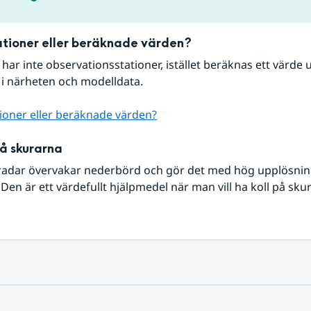
tioner eller beräknade värden?
r har inte observationsstationer, istället beräknas ett värde u
 i närheten och modelldata.
ioner eller beräknade värden?
på skurarna
radar övervakar nederbörd och gör det med hög upplösning 
Den är ett värdefullt hjälpmedel när man vill ha koll på sku