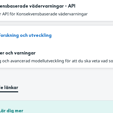
ensbaserade vädervarningar - API
r API för Konsekvensbaserade vädervarningar
Forskning och utveckling
er och varningar
 och avancerad modellutveckling för att du ska veta vad s
e länkar
Lär dig mer