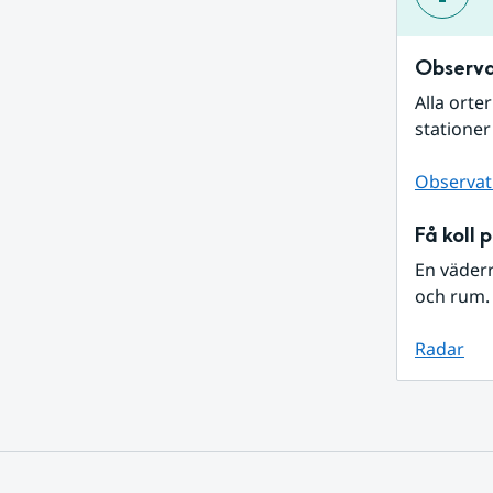
Observa
Alla orte
stationer
Observat
Få koll 
En väder
och rum. 
Radar