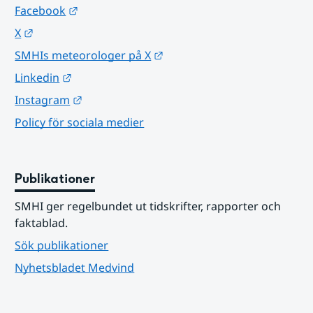
Länk till annan webbplats.
Facebook
Länk till annan webbplats.
X
Länk till annan webbplats.
SMHIs meteorologer på X
Länk till annan webbplats.
Linkedin
Länk till annan webbplats.
Instagram
Policy för sociala medier
Publikationer
SMHI ger regelbundet ut tidskrifter, rapporter och 
faktablad.
Sök publikationer
Nyhetsbladet Medvind