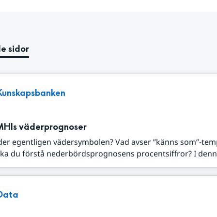
e sidor
Kunskapsbanken
MHIs väderprognoser
der egentligen vädersymbolen? Vad avser ”känns som”-tem
ka du förstå nederbördsprognosens procentsiffror? I denna
Data