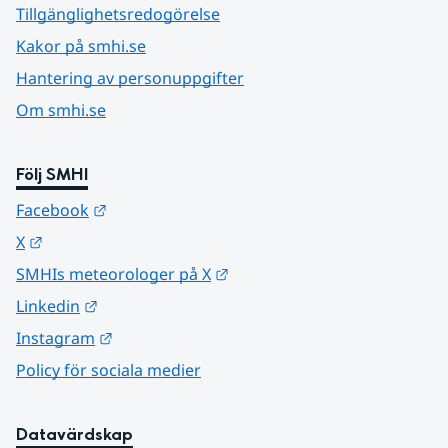
Tillgänglighetsredogörelse
Kakor på smhi.se
Hantering av personuppgifter
Om smhi.se
Följ SMHI
Länk till annan webbplats.
Facebook
Länk till annan webbplats.
X
Länk till annan webbplats.
SMHIs meteorologer på X
Länk till annan webbplats.
Linkedin
Länk till annan webbplats.
Instagram
Policy för sociala medier
Datavärdskap