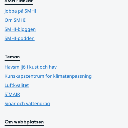
SMHI-länkar
Jobba på SMHI
Om SMHI
SMHI-bloggen
SMHI-podden
Teman
Havsmiljö i kust och hav
Kunskapscentrum för klimatanpassning
Luftkvalitet
SIMAIR
Sjöar och vattendrag
Om webbplatsen