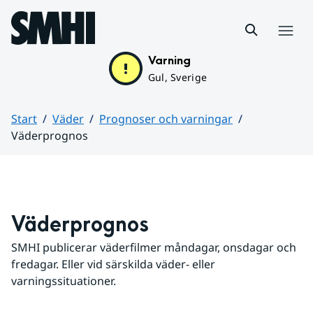
Hoppa till sidans innehåll
Meny
Varning
Gul, Sverige
Start
Väder
Prognoser och varningar
Väderprognos
Huvudinnehåll
Väderprognos
SMHI publicerar väderfilmer måndagar, onsdagar och 
fredagar. Eller vid särskilda väder- eller 
varningssituationer.