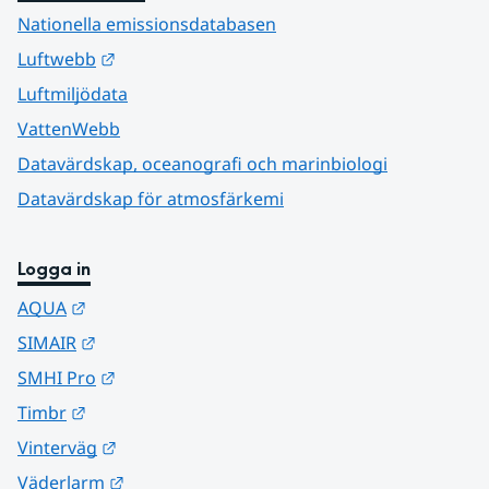
Nationella emissionsdatabasen
Länk till annan webbplats.
Luftwebb
Luftmiljödata
VattenWebb
Datavärdskap, oceanografi och marinbiologi
Datavärdskap för atmosfärkemi
Logga in
Länk till annan webbplats.
AQUA
Länk till annan webbplats.
SIMAIR
Länk till annan webbplats.
SMHI Pro
Länk till annan webbplats.
Timbr
Länk till annan webbplats.
Vinterväg
Länk till annan webbplats.
Väderlarm