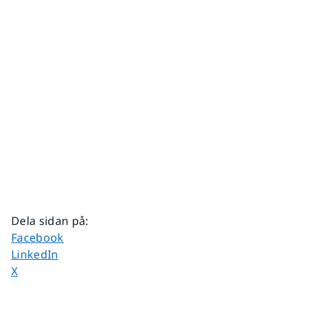
Dela sidan på
:
Dela sidan på
Facebook
Dela sidan på
LinkedIn
Dela sidan på
X