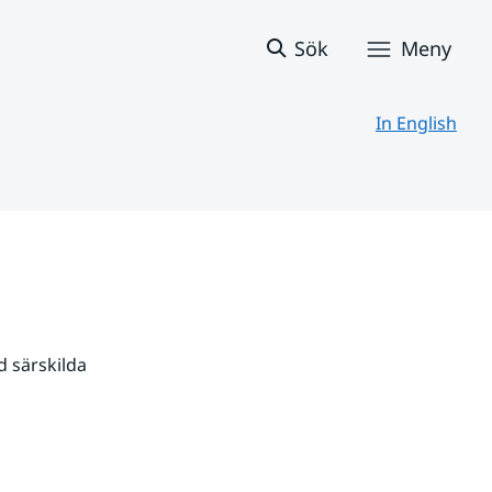
Sök
Meny
In English
 särskilda 