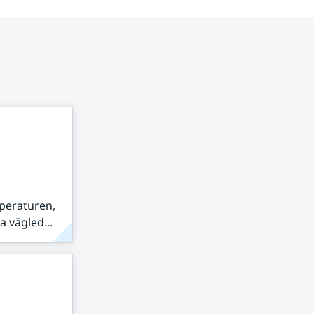
peraturen,
 vägled...