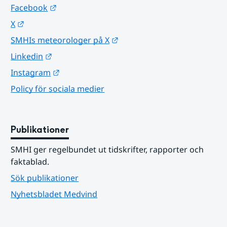
Länk till annan webbplats.
Facebook
Länk till annan webbplats.
X
Länk till annan webbplats.
SMHIs meteorologer på X
Länk till annan webbplats.
Linkedin
Länk till annan webbplats.
Instagram
Policy för sociala medier
Publikationer
SMHI ger regelbundet ut tidskrifter, rapporter och 
faktablad.
Sök publikationer
Nyhetsbladet Medvind