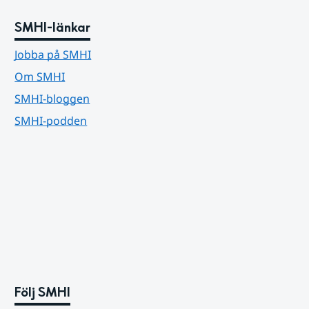
SMHI-länkar
Jobba på SMHI
Om SMHI
SMHI-bloggen
SMHI-podden
Följ SMHI