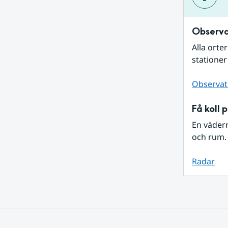
Observa
Alla orte
stationer
Observat
Få koll 
En väder
och rum. 
Radar