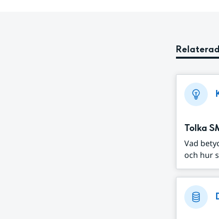
Relaterad
Tolka S
Vad bety
och hur s