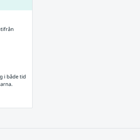
tifrån 
i både tid 
rarna.