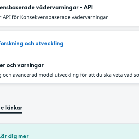
ensbaserade vädervarningar - API
r API för Konsekvensbaserade vädervarningar
Forskning och utveckling
er och varningar
 och avancerad modellutveckling för att du ska veta vad s
e länkar
Lär dig mer