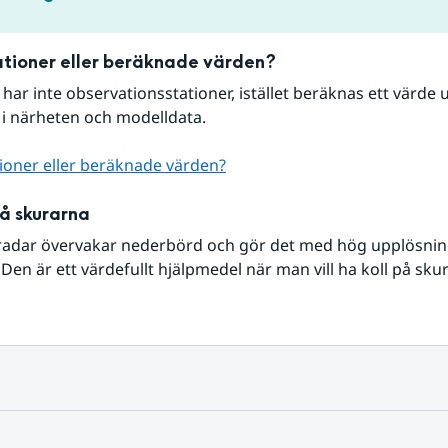
tioner eller beräknade värden?
r har inte observationsstationer, istället beräknas ett värde u
 i närheten och modelldata.
ioner eller beräknade värden?
på skurarna
radar övervakar nederbörd och gör det med hög upplösning 
Den är ett värdefullt hjälpmedel när man vill ha koll på sku