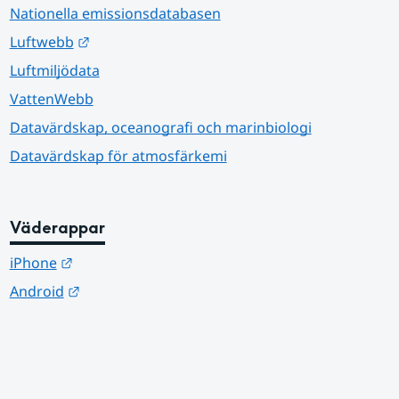
Nationella emissionsdatabasen
Länk till annan webbplats.
Luftwebb
Luftmiljödata
VattenWebb
Datavärdskap, oceanografi och marinbiologi
Datavärdskap för atmosfärkemi
Väderappar
Länk till annan webbplats.
iPhone
Länk till annan webbplats.
Android