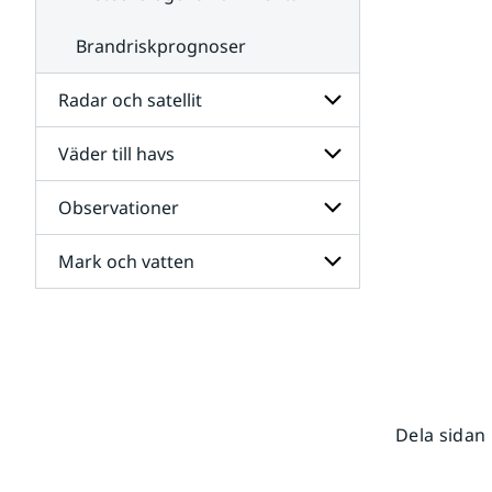
Brandriskprognoser
Radar och satellit
Väder till havs
Undersidor
för
Radar
Observationer
Undersidor
och
för
satellit
Väder
Mark och vatten
Undersidor
till
för
havs
Observationer
Undersidor
för
Mark
och
vatten
Dela sidan