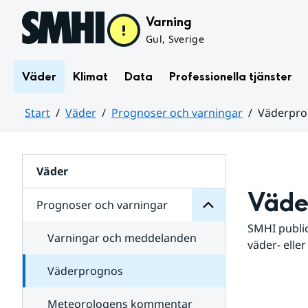
Hoppa till sidans innehåll
Varning
Gul, Sverige
Väder
Klimat
Data
Professionella tjänster
Start
Väder
Prognoser och varningar
Väderpr
varningar
och
Huvudinnehåll
Prognoser
för
Undersidor
Väder
Väde
Prognoser och varningar
SMHI public
Varningar och meddelanden
väder- eller
Väderprognos
Meteorologens kommentar