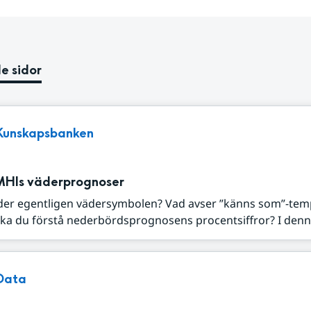
e sidor
Kunskapsbanken
MHIs väderprognoser
der egentligen vädersymbolen? Vad avser ”känns som”-tem
ka du förstå nederbördsprognosens procentsiffror? I denna
Data