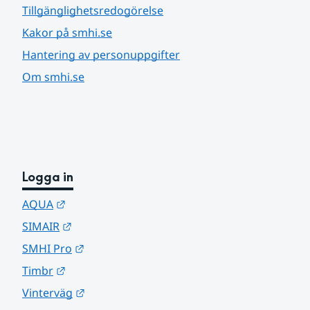
Tillgänglighetsredogörelse
Kakor på smhi.se
Hantering av personuppgifter
Om smhi.se
Logga in
Länk till annan webbplats.
AQUA
Länk till annan webbplats.
SIMAIR
Länk till annan webbplats.
SMHI Pro
Länk till annan webbplats.
Timbr
Länk till annan webbplats.
Vinterväg