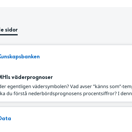
e sidor
Kunskapsbanken
MHIs väderprognoser
der egentligen vädersymbolen? Vad avser ”känns som”-tem
ka du förstå nederbördsprognosens procentsiffror? I denna
Data