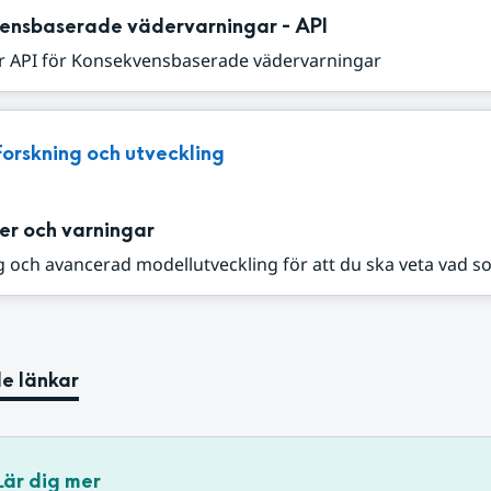
ensbaserade vädervarningar - API
r API för Konsekvensbaserade vädervarningar
Forskning och utveckling
er och varningar
 och avancerad modellutveckling för att du ska veta vad s
e länkar
Lär dig mer