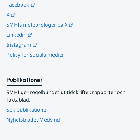
Länk till annan webbplats.
Facebook
Länk till annan webbplats.
X
Länk till annan webbplats.
SMHIs meteorologer på X
Länk till annan webbplats.
Linkedin
Länk till annan webbplats.
Instagram
Policy för sociala medier
Publikationer
SMHI ger regelbundet ut tidskrifter, rapporter och 
faktablad.
Sök publikationer
Nyhetsbladet Medvind