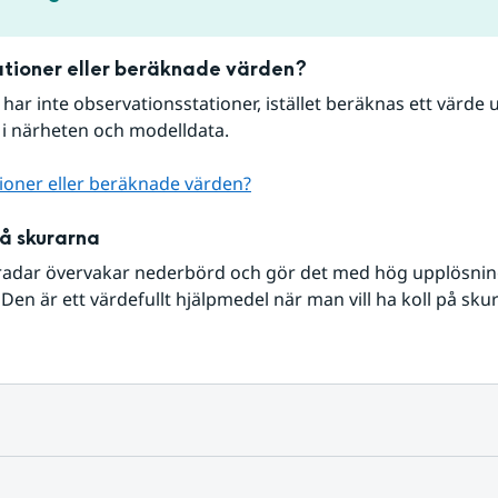
tioner eller beräknade värden?
r har inte observationsstationer, istället beräknas ett värde u
 i närheten och modelldata.
ioner eller beräknade värden?
på skurarna
radar övervakar nederbörd och gör det med hög upplösning 
Den är ett värdefullt hjälpmedel när man vill ha koll på sku