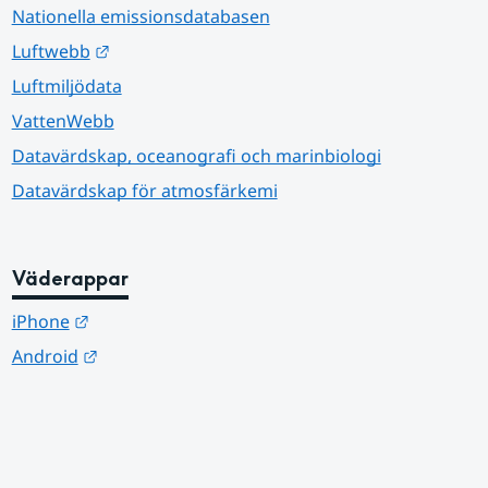
Nationella emissionsdatabasen
Länk till annan webbplats.
Luftwebb
Luftmiljödata
VattenWebb
Datavärdskap, oceanografi och marinbiologi
Datavärdskap för atmosfärkemi
Väderappar
Länk till annan webbplats.
iPhone
Länk till annan webbplats.
Android