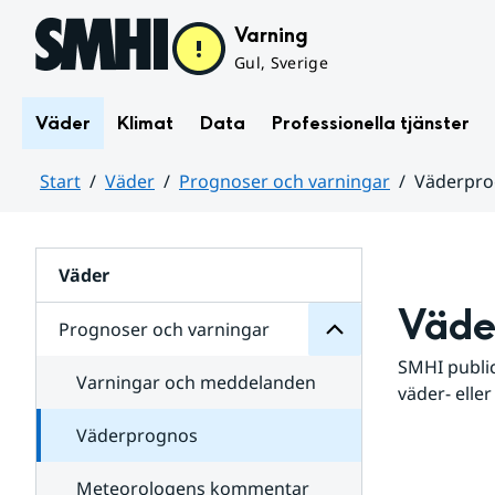
Hoppa till sidans innehåll
Varning
Gul, Sverige
Väder
Klimat
Data
Professionella tjänster
Start
Väder
Prognoser och varningar
Väderpr
varningar
och
Huvudinnehåll
Prognoser
för
Undersidor
Väder
Väde
Prognoser och varningar
SMHI public
Varningar och meddelanden
väder- eller
Väderprognos
Meteorologens kommentar