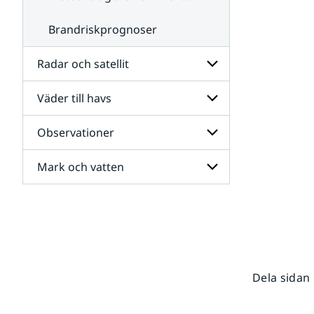
Brandriskprognoser
Radar och satellit
Väder till havs
Undersidor
för
Radar
Observationer
Undersidor
och
för
satellit
Väder
Mark och vatten
Undersidor
till
för
havs
Observationer
Undersidor
för
Mark
och
vatten
Dela sidan