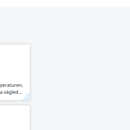
peraturen,
 vägled...