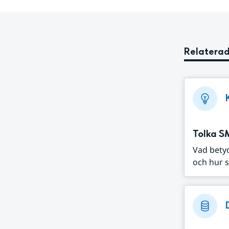
Relaterad
Tolka S
Vad bety
och hur s