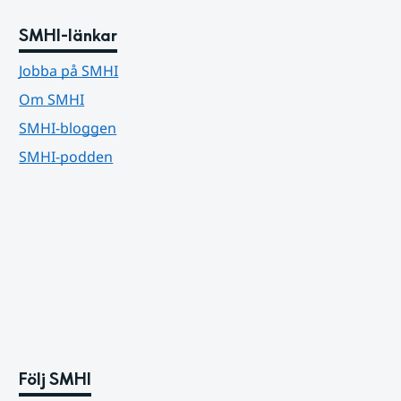
SMHI-länkar
Jobba på SMHI
Om SMHI
SMHI-bloggen
SMHI-podden
Följ SMHI