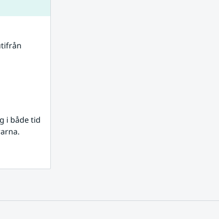
tifrån 
i både tid 
rarna.