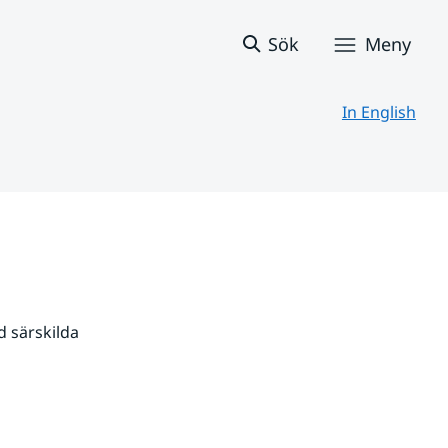
Sök
Meny
In English
 särskilda 