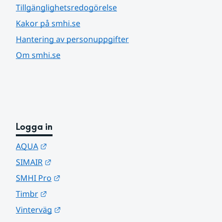
Tillgänglighetsredogörelse
Kakor på smhi.se
Hantering av personuppgifter
Om smhi.se
Logga in
Länk till annan webbplats.
AQUA
Länk till annan webbplats.
SIMAIR
Länk till annan webbplats.
SMHI Pro
Länk till annan webbplats.
Timbr
Länk till annan webbplats.
Vinterväg