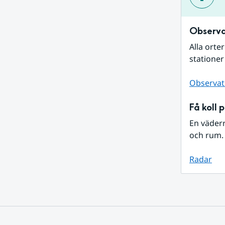
Observa
Alla orte
stationer
Observat
Få koll 
En väder
och rum. 
Radar