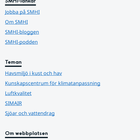
SMHI-länkar
Jobba på SMHI
Om SMHI
SMHI-bloggen
SMHI-podden
Teman
Havsmiljö i kust och hav
Kunskapscentrum för klimatanpassning
Luftkvalitet
SIMAIR
Sjöar och vattendrag
Om webbplatsen