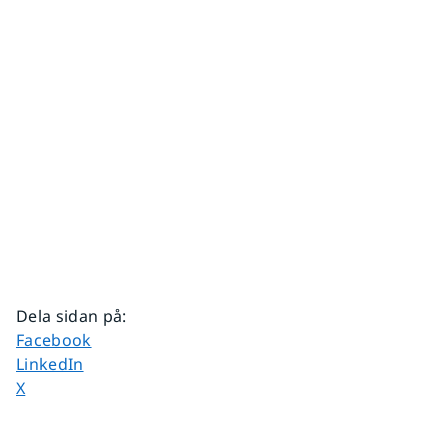
Dela sidan på
:
Dela sidan på
Facebook
Dela sidan på
LinkedIn
Dela sidan på
X