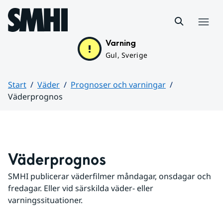
Hoppa till sidans innehåll
Meny
Varning
Gul, Sverige
Start
Väder
Prognoser och varningar
Väderprognos
Huvudinnehåll
Väderprognos
SMHI publicerar väderfilmer måndagar, onsdagar och 
fredagar. Eller vid särskilda väder- eller 
varningssituationer.