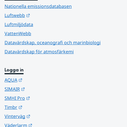
Nationella emissionsdatabasen
Länk till annan webbplats.
Luftwebb
Luftmiljödata
VattenWebb
Datavärdskap, oceanografi och marinbiologi
Datavärdskap för atmosfärkemi
Logga in
Länk till annan webbplats.
AQUA
Länk till annan webbplats.
SIMAIR
Länk till annan webbplats.
SMHI Pro
Länk till annan webbplats.
Timbr
Länk till annan webbplats.
Vinterväg
Länk till annan webbplats.
Väderlarm