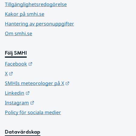
Tillgänglighetsredogörelse
Kakor på smhi.se
Hantering av personuppgifter
Om smhi.se
Följ SMHI
Länk till annan webbplats.
Facebook
Länk till annan webbplats.
X
Länk till annan webbplats.
SMHIs meteorologer på X
Länk till annan webbplats.
Linkedin
Länk till annan webbplats.
Instagram
Policy för sociala medier
Datavärdskap