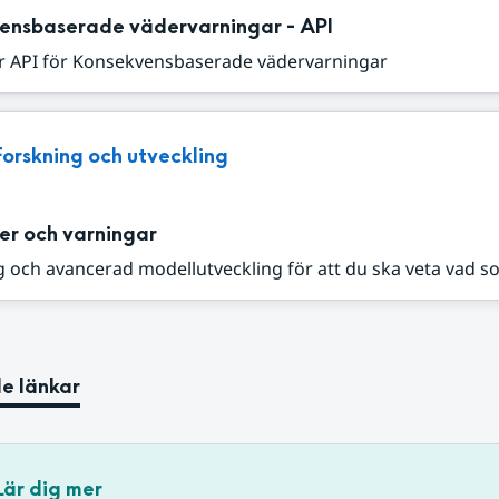
ensbaserade vädervarningar - API
r API för Konsekvensbaserade vädervarningar
Forskning och utveckling
er och varningar
 och avancerad modellutveckling för att du ska veta vad s
e länkar
Lär dig mer