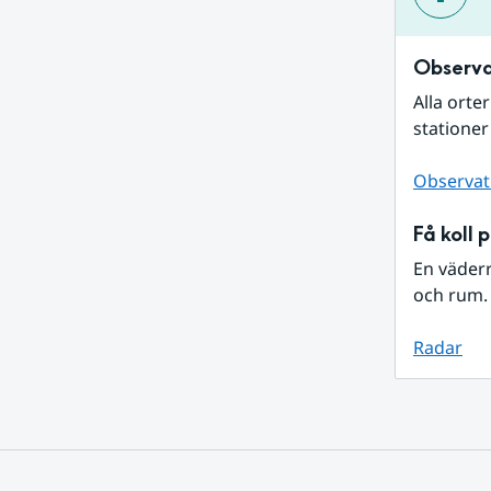
Observa
Alla orte
stationer
Observat
Få koll 
En väder
och rum. 
Radar