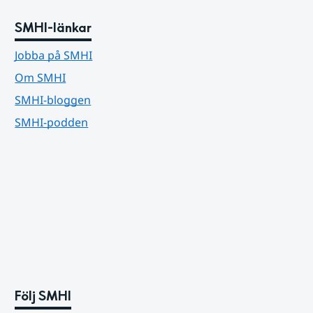
SMHI-länkar
Jobba på SMHI
Om SMHI
SMHI-bloggen
SMHI-podden
Följ SMHI