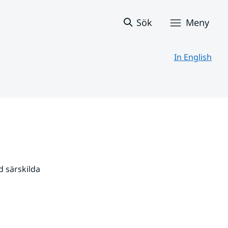
Sök
Meny
In English
 särskilda 