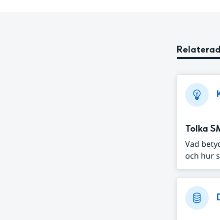
Relaterad
Tolka S
Vad bety
och hur s