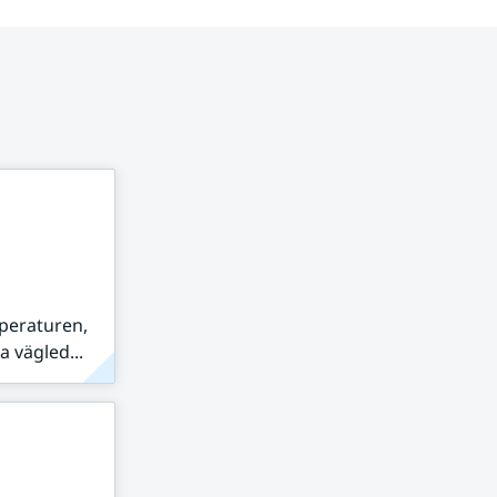
peraturen,
 vägled...