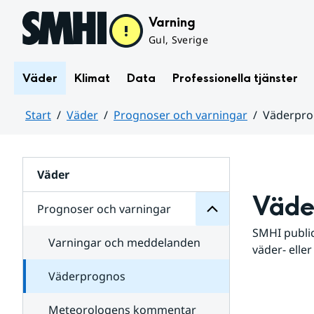
Hoppa till sidans innehåll
Varning
Gul, Sverige
Väder
Klimat
Data
Professionella tjänster
Start
Väder
Prognoser och varningar
Väderpr
varningar
och
Huvudinnehåll
Prognoser
för
Undersidor
Väder
Väde
Prognoser och varningar
SMHI public
Varningar och meddelanden
väder- eller
Väderprognos
Meteorologens kommentar