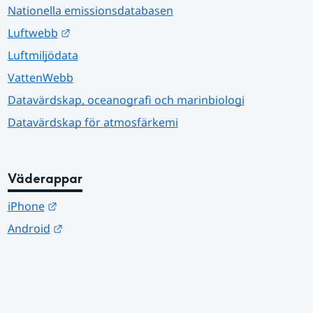
Nationella emissionsdatabasen
Länk till annan webbplats.
Luftwebb
Luftmiljödata
VattenWebb
Datavärdskap, oceanografi och marinbiologi
Datavärdskap för atmosfärkemi
Väderappar
Länk till annan webbplats.
iPhone
Länk till annan webbplats.
Android