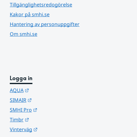
Tillgänglighetsredogörelse
Kakor på smhi.se
Hantering av personuppgifter
Om smhi.se
Logga in
Länk till annan webbplats.
AQUA
Länk till annan webbplats.
SIMAIR
Länk till annan webbplats.
SMHI Pro
Länk till annan webbplats.
Timbr
Länk till annan webbplats.
Vinterväg