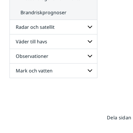
Brandriskprognoser
Radar och satellit
Väder till havs
Undersidor
för
Radar
Observationer
Undersidor
och
för
satellit
Väder
Mark och vatten
Undersidor
till
för
havs
Observationer
Undersidor
för
Mark
och
vatten
Dela sidan