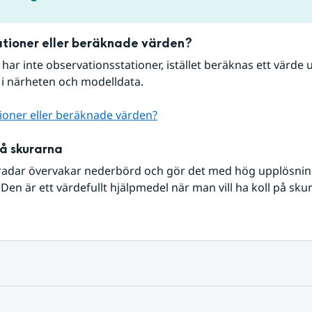
tioner eller beräknade värden?
r har inte observationsstationer, istället beräknas ett värde u
 i närheten och modelldata.
ioner eller beräknade värden?
på skurarna
radar övervakar nederbörd och gör det med hög upplösning 
Den är ett värdefullt hjälpmedel när man vill ha koll på sku