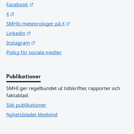
Länk till annan webbplats.
Facebook
Länk till annan webbplats.
X
Länk till annan webbplats.
SMHIs meteorologer på X
Länk till annan webbplats.
Linkedin
Länk till annan webbplats.
Instagram
Policy för sociala medier
Publikationer
SMHI ger regelbundet ut tidskrifter, rapporter och 
faktablad.
Sök publikationer
Nyhetsbladet Medvind