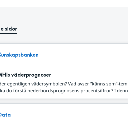
e sidor
Kunskapsbanken
MHIs väderprognoser
der egentligen vädersymbolen? Vad avser ”känns som”-tem
ka du förstå nederbördsprognosens procentsiffror? I denna
Data