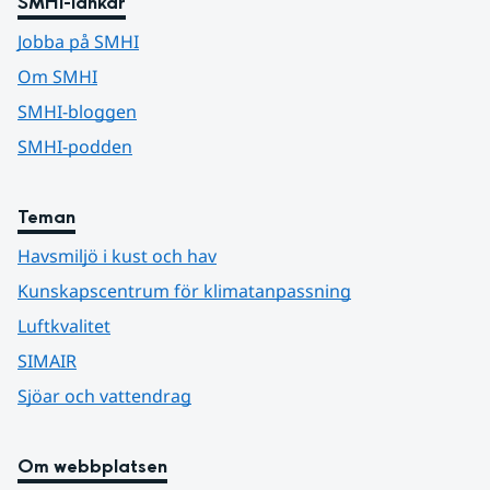
SMHI-länkar
Jobba på SMHI
Om SMHI
SMHI-bloggen
SMHI-podden
Teman
Havsmiljö i kust och hav
Kunskapscentrum för klimatanpassning
Luftkvalitet
SIMAIR
Sjöar och vattendrag
Om webbplatsen