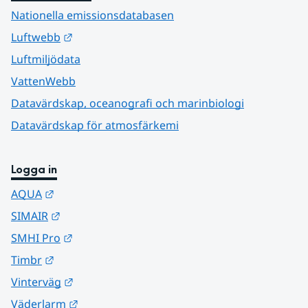
Nationella emissionsdatabasen
Länk till annan webbplats.
Luftwebb
Luftmiljödata
VattenWebb
Datavärdskap, oceanografi och marinbiologi
Datavärdskap för atmosfärkemi
Logga in
Länk till annan webbplats.
AQUA
Länk till annan webbplats.
SIMAIR
Länk till annan webbplats.
SMHI Pro
Länk till annan webbplats.
Timbr
Länk till annan webbplats.
Vinterväg
Länk till annan webbplats.
Väderlarm