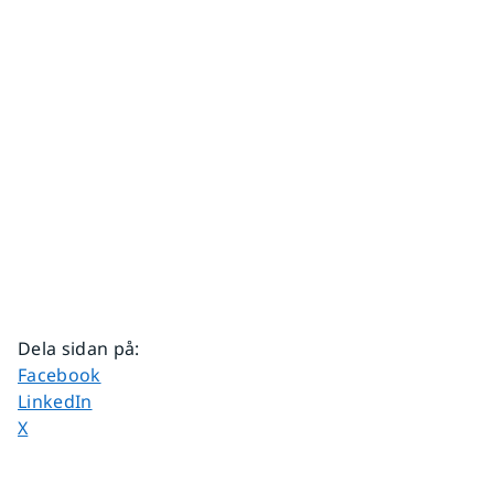
Dela sidan på
:
Dela sidan på
Facebook
Dela sidan på
LinkedIn
Dela sidan på
X