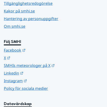
Tillgänglighetsredogörelse
Kakor på smhi.se
Hantering av personuppgifter
Om smhi.se
Följ SMHI
Länk till annan webbplats.
Facebook
Länk till annan webbplats.
X
Länk till annan webbplats.
SMHIs meteorologer på X
Länk till annan webbplats.
Linkedin
Länk till annan webbplats.
Instagram
Policy för sociala medier
Datavärdskap