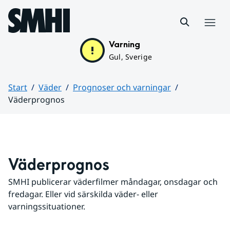
Hoppa till sidans innehåll
Meny
Varning
Gul, Sverige
Start
Väder
Prognoser och varningar
Väderprognos
Huvudinnehåll
Väderprognos
SMHI publicerar väderfilmer måndagar, onsdagar och 
fredagar. Eller vid särskilda väder- eller 
varningssituationer.