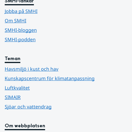
SMHI-länkar
Jobba på SMHI
Om SMHI
SMHI-bloggen
SMHI-podden
Teman
Havsmiljö i kust och hav
Kunskapscentrum för klimatanpassning
Luftkvalitet
SIMAIR
Sjöar och vattendrag
Om webbplatsen