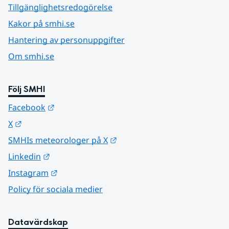
Tillgänglighetsredogörelse
Kakor på smhi.se
Hantering av personuppgifter
Om smhi.se
Följ SMHI
Länk till annan webbplats.
Facebook
Länk till annan webbplats.
X
Länk till annan webbplats.
SMHIs meteorologer på X
Länk till annan webbplats.
Linkedin
Länk till annan webbplats.
Instagram
Policy för sociala medier
Datavärdskap