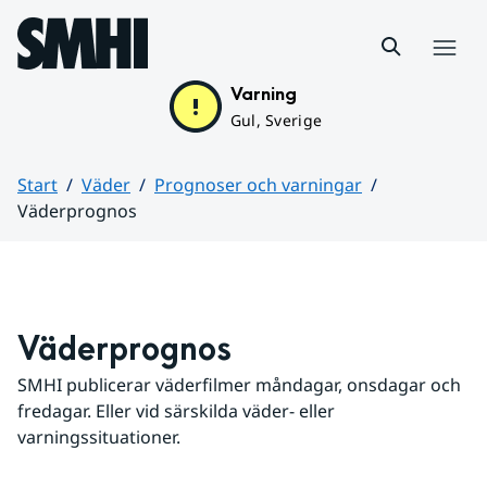
Hoppa till sidans innehåll
Meny
Varning
Gul, Sverige
Start
Väder
Prognoser och varningar
Väderprognos
Huvudinnehåll
Väderprognos
SMHI publicerar väderfilmer måndagar, onsdagar och 
fredagar. Eller vid särskilda väder- eller 
varningssituationer.