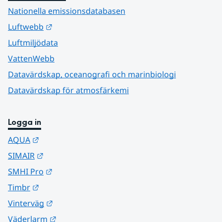
Nationella emissionsdatabasen
Länk till annan webbplats.
Luftwebb
Luftmiljödata
VattenWebb
Datavärdskap, oceanografi och marinbiologi
Datavärdskap för atmosfärkemi
Logga in
Länk till annan webbplats.
AQUA
Länk till annan webbplats.
SIMAIR
Länk till annan webbplats.
SMHI Pro
Länk till annan webbplats.
Timbr
Länk till annan webbplats.
Vinterväg
Länk till annan webbplats.
Väderlarm