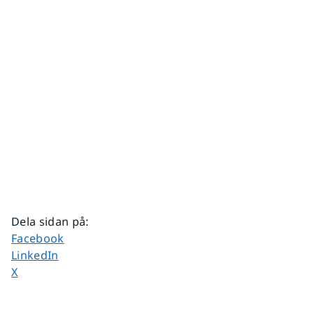
Dela sidan på
:
Dela sidan på
Facebook
Dela sidan på
LinkedIn
Dela sidan på
X