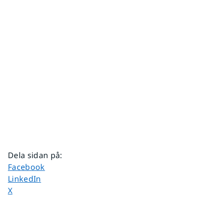
Dela sidan på
:
Dela sidan på
Facebook
Dela sidan på
LinkedIn
Dela sidan på
X