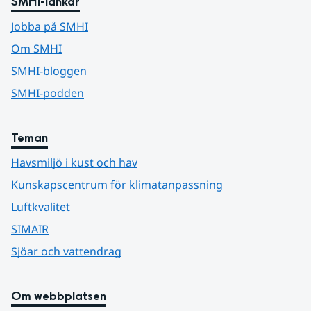
SMHI-länkar
Jobba på SMHI
Om SMHI
SMHI-bloggen
SMHI-podden
Teman
Havsmiljö i kust och hav
Kunskapscentrum för klimatanpassning
Luftkvalitet
SIMAIR
Sjöar och vattendrag
Om webbplatsen