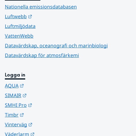
Nationella emissionsdatabasen
Länk till annan webbplats.
Luftwebb
Luftmiljödata
VattenWebb
Datavärdskap, oceanografi och marinbiologi
Datavärdskap för atmosfärkemi
Logga in
Länk till annan webbplats.
AQUA
Länk till annan webbplats.
SIMAIR
Länk till annan webbplats.
SMHI Pro
Länk till annan webbplats.
Timbr
Länk till annan webbplats.
Vinterväg
Länk till annan webbplats.
Väderlarm