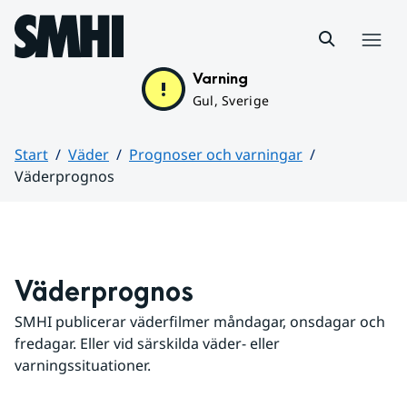
Hoppa till sidans innehåll
Meny
Varning
Gul, Sverige
Start
Väder
Prognoser och varningar
Väderprognos
Huvudinnehåll
Väderprognos
SMHI publicerar väderfilmer måndagar, onsdagar och 
fredagar. Eller vid särskilda väder- eller 
varningssituationer.