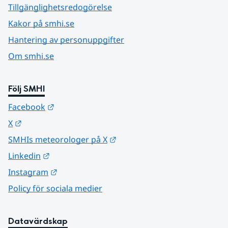
Tillgänglighetsredogörelse
Kakor på smhi.se
Hantering av personuppgifter
Om smhi.se
Följ SMHI
Länk till annan webbplats.
Facebook
Länk till annan webbplats.
X
Länk till annan webbplats.
SMHIs meteorologer på X
Länk till annan webbplats.
Linkedin
Länk till annan webbplats.
Instagram
Policy för sociala medier
Datavärdskap