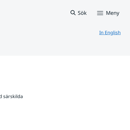
Sök
Meny
In English
 särskilda 