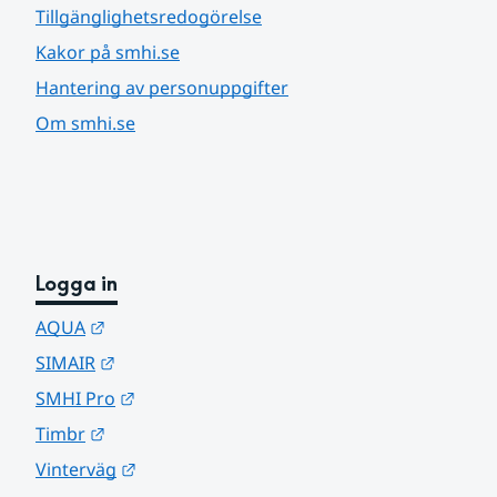
Tillgänglighetsredogörelse
Kakor på smhi.se
Hantering av personuppgifter
Om smhi.se
Logga in
Länk till annan webbplats.
AQUA
Länk till annan webbplats.
SIMAIR
Länk till annan webbplats.
SMHI Pro
Länk till annan webbplats.
Timbr
Länk till annan webbplats.
Vinterväg