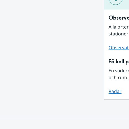
Observa
Alla orte
stationer
Observat
Få koll 
En väder
och rum. 
Radar