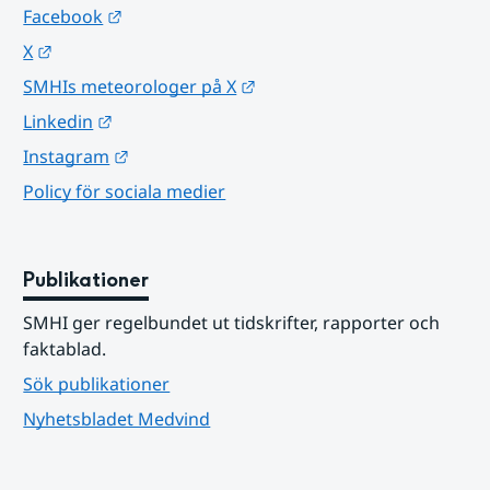
Länk till annan webbplats.
Facebook
Länk till annan webbplats.
X
Länk till annan webbplats.
SMHIs meteorologer på X
Länk till annan webbplats.
Linkedin
Länk till annan webbplats.
Instagram
Policy för sociala medier
Publikationer
SMHI ger regelbundet ut tidskrifter, rapporter och 
faktablad.
Sök publikationer
Nyhetsbladet Medvind