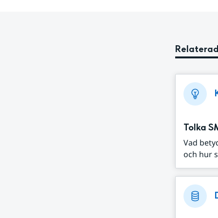
Relaterad
Tolka S
Vad bety
och hur s