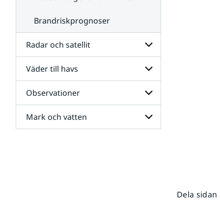
Brandriskprognoser
Radar och satellit
Väder till havs
Undersidor
för
Radar
Observationer
Undersidor
och
för
satellit
Väder
Mark och vatten
Undersidor
till
för
havs
Observationer
Undersidor
för
Mark
och
vatten
Dela sidan