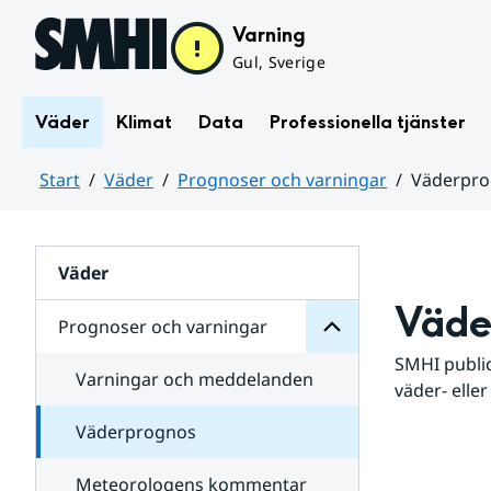
Hoppa till sidans innehåll
Varning
Gul, Sverige
Väder
Klimat
Data
Professionella tjänster
Start
Väder
Prognoser och varningar
Väderpr
varningar
och
Huvudinnehåll
Prognoser
för
Undersidor
Väder
Väde
Prognoser och varningar
SMHI public
Varningar och meddelanden
väder- eller
Väderprognos
Meteorologens kommentar