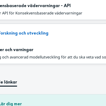
ensbaserade vädervarningar - API
r API för Konsekvensbaserade vädervarningar
Forskning och utveckling
er och varningar
 och avancerad modellutveckling för att du ska veta vad s
e länkar
Lär dig mer