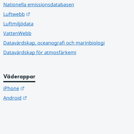
Nationella emissionsdatabasen
Länk till annan webbplats.
Luftwebb
Luftmiljödata
VattenWebb
Datavärdskap, oceanografi och marinbiologi
Datavärdskap för atmosfärkemi
Väderappar
Länk till annan webbplats.
iPhone
Länk till annan webbplats.
Android