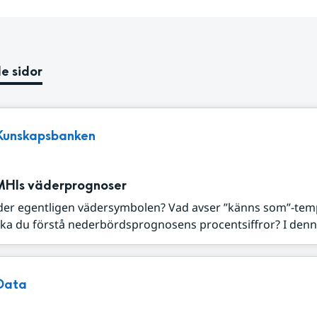
e sidor
Kunskapsbanken
MHIs väderprognoser
der egentligen vädersymbolen? Vad avser ”känns som”-tem
ka du förstå nederbördsprognosens procentsiffror? I denna
Data