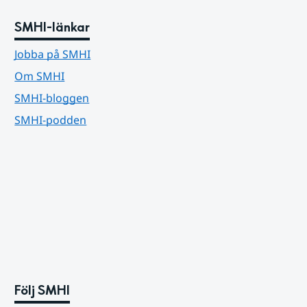
SMHI-länkar
Jobba på SMHI
Om SMHI
SMHI-bloggen
SMHI-podden
Följ SMHI