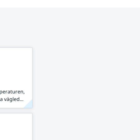
peraturen,
 vägled...