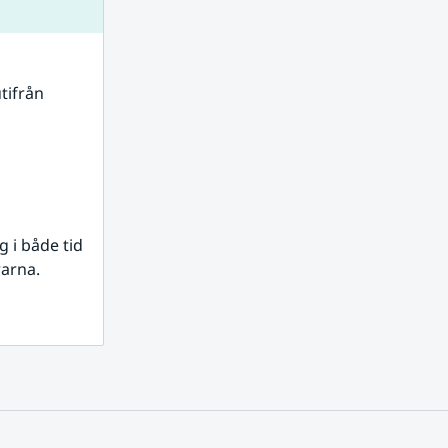
tifrån 
i både tid 
rarna.