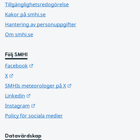
Tillgänglighetsredogörelse
Kakor på smhi.se
Hantering av personuppgifter
Om smhi.se
Följ SMHI
Länk till annan webbplats.
Facebook
Länk till annan webbplats.
X
Länk till annan webbplats.
SMHIs meteorologer på X
Länk till annan webbplats.
Linkedin
Länk till annan webbplats.
Instagram
Policy för sociala medier
Datavärdskap