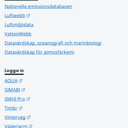
Nationella emissionsdatabasen
Länk till annan webbplats.
Luftwebb
Luftmiljödata
VattenWebb
Datavärdskap, oceanografi och marinbiologi
Datavärdskap för atmosfärkemi
Logga in
Länk till annan webbplats.
AQUA
Länk till annan webbplats.
SIMAIR
Länk till annan webbplats.
SMHI Pro
Länk till annan webbplats.
Timbr
Länk till annan webbplats.
Vinterväg
Länk till annan webbplats.
Väderlarm