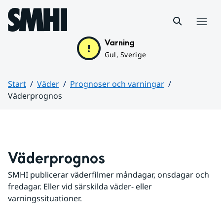
Hoppa till sidans innehåll
Meny
Varning
Gul, Sverige
Start
Väder
Prognoser och varningar
Väderprognos
Huvudinnehåll
Väderprognos
SMHI publicerar väderfilmer måndagar, onsdagar och 
fredagar. Eller vid särskilda väder- eller 
varningssituationer.