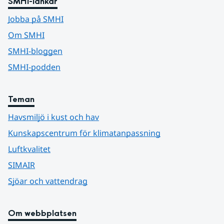
SMHI-länkar
Jobba på SMHI
Om SMHI
SMHI-bloggen
SMHI-podden
Teman
Havsmiljö i kust och hav
Kunskapscentrum för klimatanpassning
Luftkvalitet
SIMAIR
Sjöar och vattendrag
Om webbplatsen