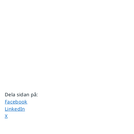
Dela sidan på
:
Dela sidan på
Facebook
Dela sidan på
LinkedIn
Dela sidan på
X