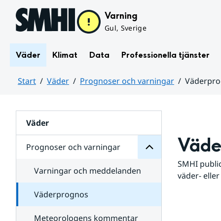
Hoppa till sidans innehåll
Varning
Gul, Sverige
Väder
Klimat
Data
Professionella tjänster
Start
Väder
Prognoser och varningar
Väderpr
varningar
och
Huvudinnehåll
Prognoser
för
Undersidor
Väder
Väde
Prognoser och varningar
SMHI public
Varningar och meddelanden
väder- eller
Väderprognos
Meteorologens kommentar