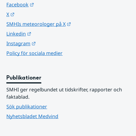
Länk till annan webbplats.
Facebook
Länk till annan webbplats.
X
Länk till annan webbplats.
SMHIs meteorologer på X
Länk till annan webbplats.
Linkedin
Länk till annan webbplats.
Instagram
Policy för sociala medier
Publikationer
SMHI ger regelbundet ut tidskrifter, rapporter och 
faktablad.
Sök publikationer
Nyhetsbladet Medvind