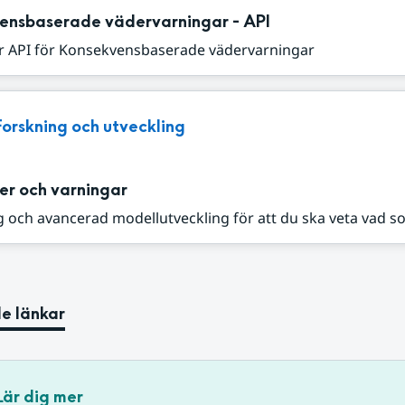
ensbaserade vädervarningar - API
r API för Konsekvensbaserade vädervarningar
Forskning och utveckling
er och varningar
 och avancerad modellutveckling för att du ska veta vad s
e länkar
Lär dig mer