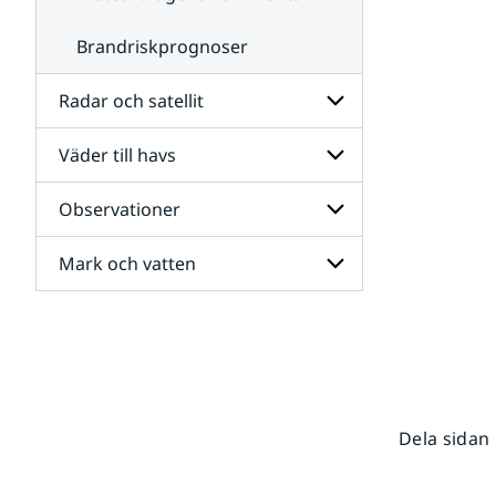
Brandriskprognoser
Radar och satellit
Väder till havs
Undersidor
för
Radar
Observationer
Undersidor
och
för
satellit
Väder
Mark och vatten
Undersidor
till
för
havs
Observationer
Undersidor
för
Mark
och
vatten
Dela sidan