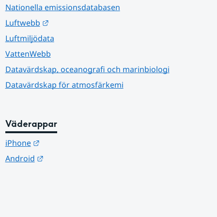
Nationella emissionsdatabasen
Länk till annan webbplats.
Luftwebb
Luftmiljödata
VattenWebb
Datavärdskap, oceanografi och marinbiologi
Datavärdskap för atmosfärkemi
Väderappar
Länk till annan webbplats.
iPhone
Länk till annan webbplats.
Android