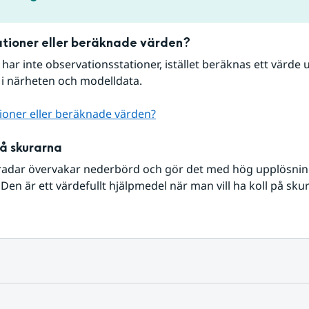
tioner eller beräknade värden?
r har inte observationsstationer, istället beräknas ett värde u
 i närheten och modelldata.
ioner eller beräknade värden?
på skurarna
radar övervakar nederbörd och gör det med hög upplösning 
Den är ett värdefullt hjälpmedel när man vill ha koll på sku