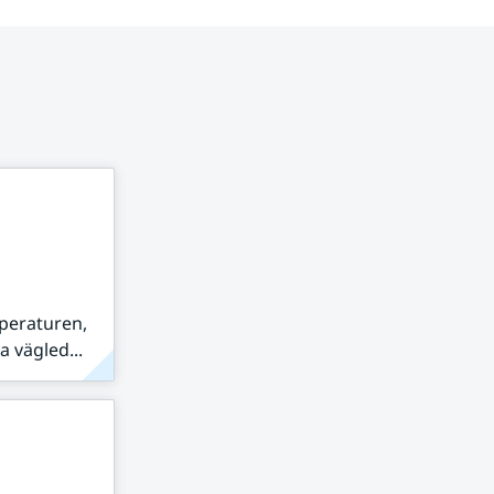
peraturen,
 vägled...