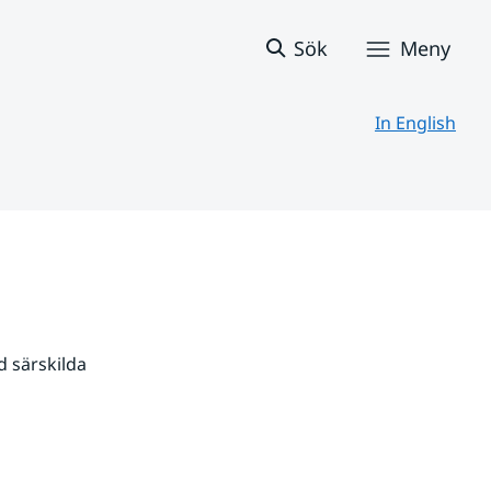
Sök
Meny
In English
 särskilda 