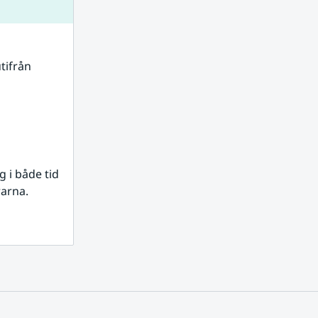
tifrån 
i både tid 
rarna.