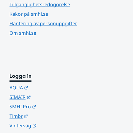
Tillgänglighetsredogörelse
Kakor på smhi.se
Hantering av personuppgifter
Om smhi.se
Logga in
Länk till annan webbplats.
AQUA
Länk till annan webbplats.
SIMAIR
Länk till annan webbplats.
SMHI Pro
Länk till annan webbplats.
Timbr
Länk till annan webbplats.
Vinterväg