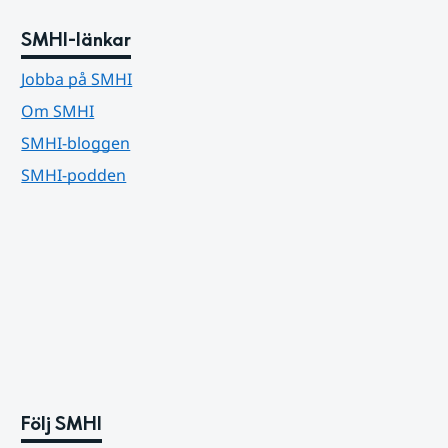
SMHI-länkar
Jobba på SMHI
Om SMHI
SMHI-bloggen
SMHI-podden
Följ SMHI