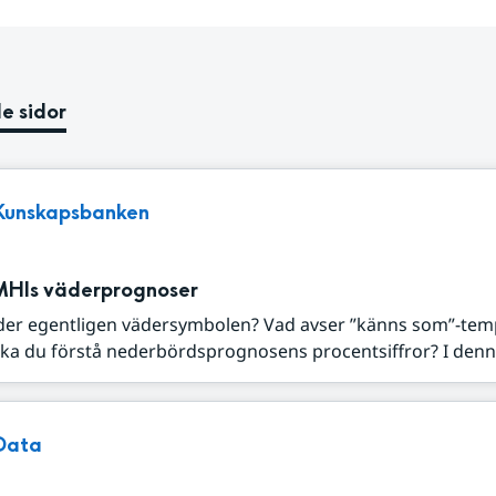
e sidor
Kunskapsbanken
MHIs väderprognoser
der egentligen vädersymbolen? Vad avser ”känns som”-tem
ka du förstå nederbördsprognosens procentsiffror? I denna
Data