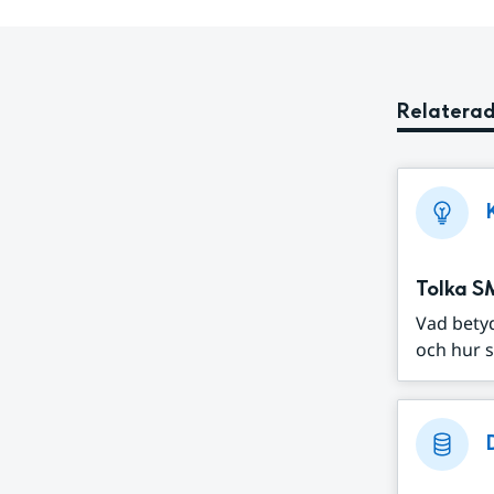
Relaterad
Tolka S
Vad bety
och hur s