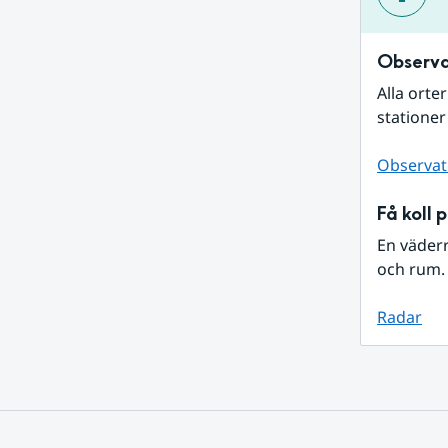
Observa
Alla orte
stationer
Observat
Få koll 
En väder
och rum. 
Radar