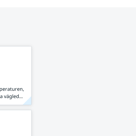
peraturen,
 vägled...