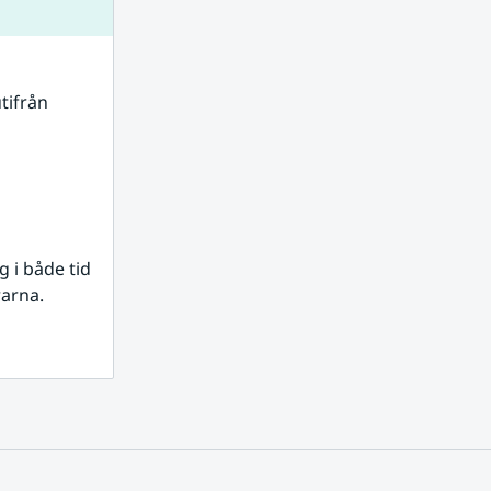
tifrån 
i både tid 
rarna.