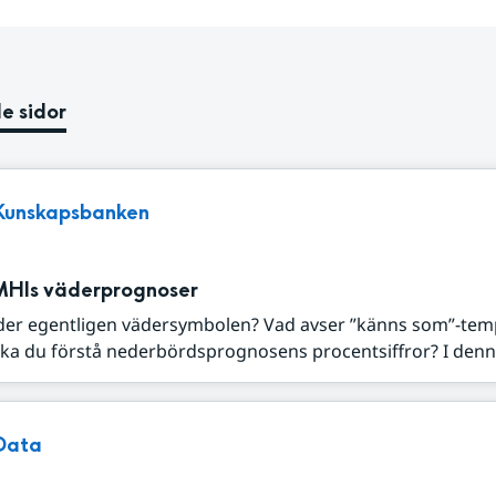
e sidor
Kunskapsbanken
MHIs väderprognoser
der egentligen vädersymbolen? Vad avser ”känns som”-tem
ka du förstå nederbördsprognosens procentsiffror? I denna
Data