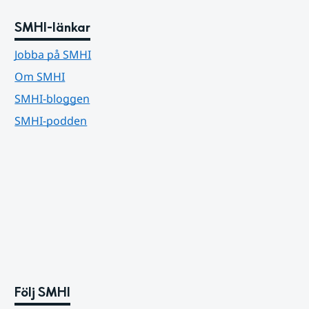
SMHI-länkar
Jobba på SMHI
Om SMHI
SMHI-bloggen
SMHI-podden
Följ SMHI