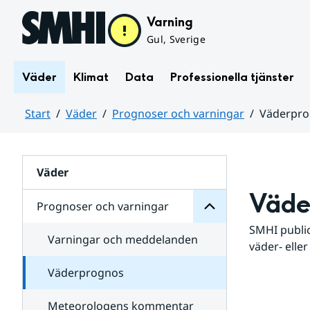
Hoppa till sidans innehåll
Varning
Gul, Sverige
Väder
Klimat
Data
Professionella tjänster
Start
Väder
Prognoser och varningar
Väderpr
varningar
och
Huvudinnehåll
Prognoser
för
Undersidor
Väder
Väde
Prognoser och varningar
SMHI public
Varningar och meddelanden
väder- eller
Väderprognos
Meteorologens kommentar