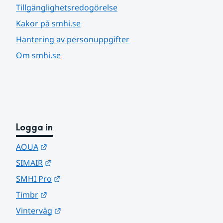
Tillgänglighetsredogörelse
Kakor på smhi.se
Hantering av personuppgifter
Om smhi.se
Logga in
Länk till annan webbplats.
AQUA
Länk till annan webbplats.
SIMAIR
Länk till annan webbplats.
SMHI Pro
Länk till annan webbplats.
Timbr
Länk till annan webbplats.
Vinterväg