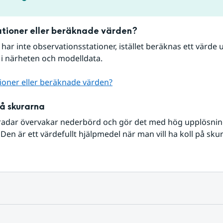
tioner eller beräknade värden?
r har inte observationsstationer, istället beräknas ett värde u
 i närheten och modelldata.
ioner eller beräknade värden?
på skurarna
radar övervakar nederbörd och gör det med hög upplösning 
Den är ett värdefullt hjälpmedel när man vill ha koll på sku