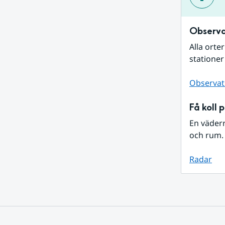
Observa
Alla orte
stationer
Observat
Få koll 
En väder
och rum. 
Radar