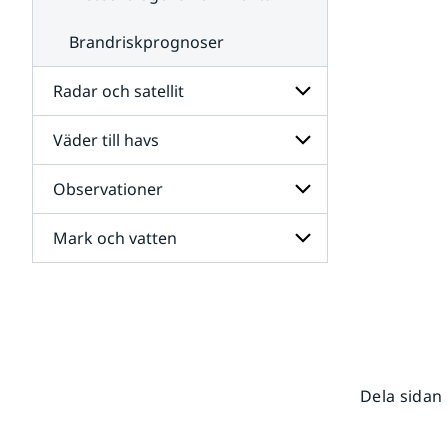
Brandriskprognoser
Radar och satellit
Väder till havs
Undersidor
för
Radar
Observationer
Undersidor
och
för
satellit
Väder
Mark och vatten
Undersidor
till
för
havs
Observationer
Undersidor
för
Mark
och
vatten
Dela sidan