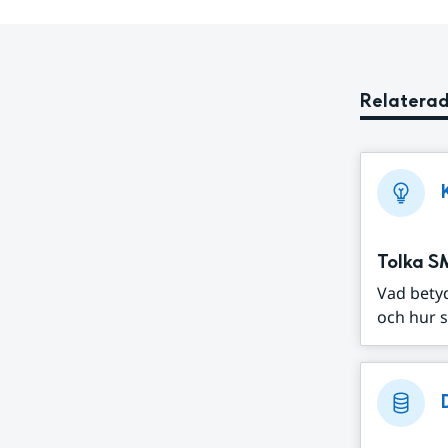
Relaterad
Tolka S
Vad bety
och hur s