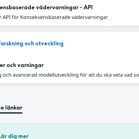
ensbaserade vädervarningar - API
r API för Konsekvensbaserade vädervarningar
Forskning och utveckling
er och varningar
 och avancerad modellutveckling för att du ska veta vad s
e länkar
Lär dig mer