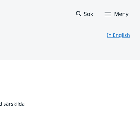
Sök
Meny
In English
 särskilda 