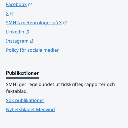
Länk till annan webbplats.
Facebook
Länk till annan webbplats.
X
Länk till annan webbplats.
SMHIs meteorologer på X
Länk till annan webbplats.
Linkedin
Länk till annan webbplats.
Instagram
Policy för sociala medier
Publikationer
SMHI ger regelbundet ut tidskrifter, rapporter och 
faktablad.
Sök publikationer
Nyhetsbladet Medvind