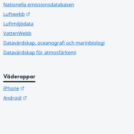
Nationella emissionsdatabasen
Länk till annan webbplats.
Luftwebb
Luftmiljödata
VattenWebb
Datavärdskap, oceanografi och marinbiologi
Datavärdskap för atmosfärkemi
Väderappar
Länk till annan webbplats.
iPhone
Länk till annan webbplats.
Android