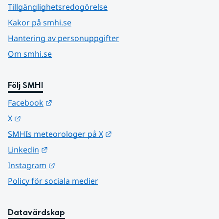
Tillgänglighetsredogörelse
Kakor på smhi.se
Hantering av personuppgifter
Om smhi.se
Följ SMHI
Länk till annan webbplats.
Facebook
Länk till annan webbplats.
X
Länk till annan webbplats.
SMHIs meteorologer på X
Länk till annan webbplats.
Linkedin
Länk till annan webbplats.
Instagram
Policy för sociala medier
Datavärdskap