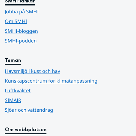
SMHI-länkar
Jobba på SMHI
Om SMHI
SMHI-bloggen
SMHI-podden
Teman
Havsmiljö i kust och hav
Kunskapscentrum för klimatanpassning
Luftkvalitet
SIMAIR
Sjöar och vattendrag
Om webbplatsen