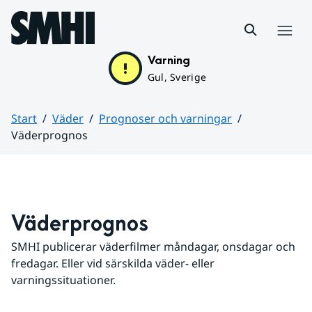
Hoppa till sidans innehåll
Meny
Varning
Gul, Sverige
Start
Väder
Prognoser och varningar
Väderprognos
Huvudinnehåll
Väderprognos
SMHI publicerar väderfilmer måndagar, onsdagar och 
fredagar. Eller vid särskilda väder- eller 
varningssituationer.