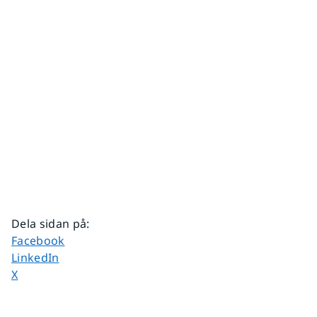
Dela sidan på
:
Dela sidan på
Facebook
Dela sidan på
LinkedIn
Dela sidan på
X