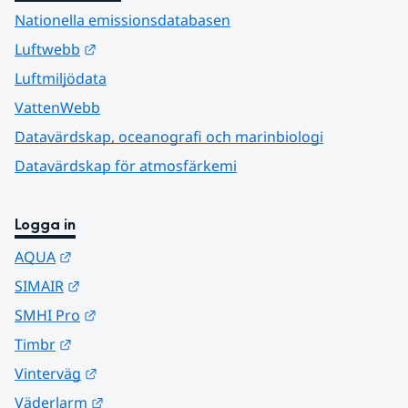
Nationella emissionsdatabasen
Länk till annan webbplats.
Luftwebb
Luftmiljödata
VattenWebb
Datavärdskap, oceanografi och marinbiologi
Datavärdskap för atmosfärkemi
Logga in
Länk till annan webbplats.
AQUA
Länk till annan webbplats.
SIMAIR
Länk till annan webbplats.
SMHI Pro
Länk till annan webbplats.
Timbr
Länk till annan webbplats.
Vinterväg
Länk till annan webbplats.
Väderlarm