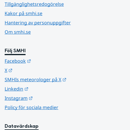
Tillgänglighetsredogörelse
Kakor på smhi.se
Hantering av personuppgifter
Om smhi.se
Följ SMHI
Länk till annan webbplats.
Facebook
Länk till annan webbplats.
X
Länk till annan webbplats.
SMHIs meteorologer på X
Länk till annan webbplats.
Linkedin
Länk till annan webbplats.
Instagram
Policy för sociala medier
Datavärdskap