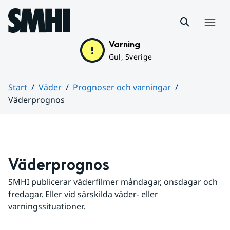
Hoppa till sidans innehåll
Meny
Varning
Gul, Sverige
Start
Väder
Prognoser och varningar
Väderprognos
Huvudinnehåll
Väderprognos
SMHI publicerar väderfilmer måndagar, onsdagar och 
fredagar. Eller vid särskilda väder- eller 
varningssituationer.