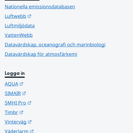
Nationella emissionsdatabasen
Länk till annan webbplats.
Luftwebb
Luftmiljödata
VattenWebb
Datavärdskap, oceanografi och marinbiologi
Datavärdskap för atmosfärkemi
Logga in
Länk till annan webbplats.
AQUA
Länk till annan webbplats.
SIMAIR
Länk till annan webbplats.
SMHI Pro
Länk till annan webbplats.
Timbr
Länk till annan webbplats.
Vinterväg
Länk till annan webbplats.
Väderlarm