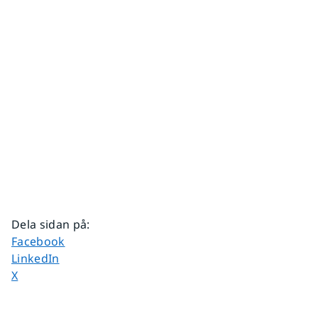
Dela sidan på
:
Dela sidan på
Facebook
Dela sidan på
LinkedIn
Dela sidan på
X