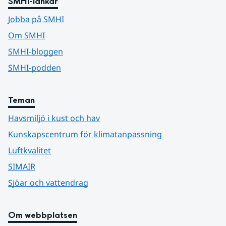
SMHI-länkar
Jobba på SMHI
Om SMHI
SMHI-bloggen
SMHI-podden
Teman
Havsmiljö i kust och hav
Kunskapscentrum för klimatanpassning
Luftkvalitet
SIMAIR
Sjöar och vattendrag
Om webbplatsen