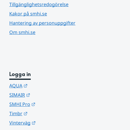
Tillgänglighetsredogörelse
Kakor på smhi.se
Hantering av personuppgifter
Om smhi.se
Logga in
Länk till annan webbplats.
AQUA
Länk till annan webbplats.
SIMAIR
Länk till annan webbplats.
SMHI Pro
Länk till annan webbplats.
Timbr
Länk till annan webbplats.
Vinterväg