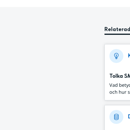
Relaterad
Tolka S
Vad bety
och hur s