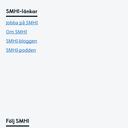
SMHI-länkar
Jobba på SMHI
Om SMHI
SMHI-bloggen
SMHI-podden
Följ SMHI