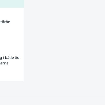
tifrån 
i både tid 
rarna.