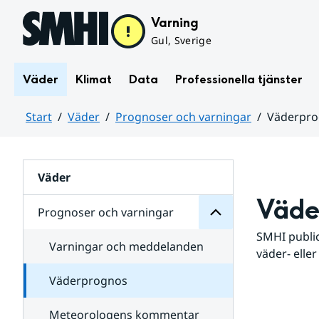
Hoppa till sidans innehåll
Varning
Gul, Sverige
Väder
Klimat
Data
Professionella tjänster
Start
Väder
Prognoser och varningar
Väderpr
varningar
och
Huvudinnehåll
Prognoser
för
Undersidor
Väder
Väde
Prognoser och varningar
SMHI public
Varningar och meddelanden
väder- eller
Väderprognos
Meteorologens kommentar