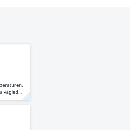
peraturen,
 vägled...