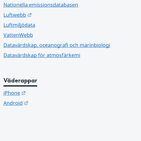
Nationella emissionsdatabasen
Länk till annan webbplats.
Luftwebb
Luftmiljödata
VattenWebb
Datavärdskap, oceanografi och marinbiologi
Datavärdskap för atmosfärkemi
Väderappar
Länk till annan webbplats.
iPhone
Länk till annan webbplats.
Android