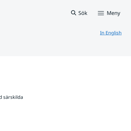
Sök
Meny
In English
 särskilda 