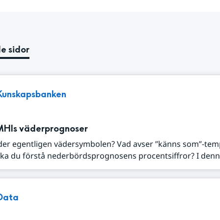
e sidor
Kunskapsbanken
MHIs väderprognoser
der egentligen vädersymbolen? Vad avser ”känns som”-tem
ka du förstå nederbördsprognosens procentsiffror? I denna
Data