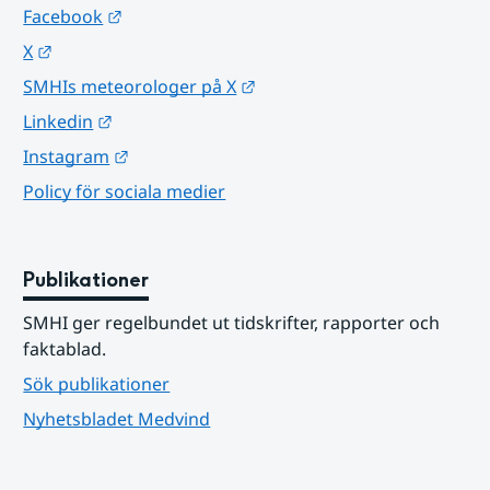
Länk till annan webbplats.
Facebook
Länk till annan webbplats.
X
Länk till annan webbplats.
SMHIs meteorologer på X
Länk till annan webbplats.
Linkedin
Länk till annan webbplats.
Instagram
Policy för sociala medier
Publikationer
SMHI ger regelbundet ut tidskrifter, rapporter och 
faktablad.
Sök publikationer
Nyhetsbladet Medvind