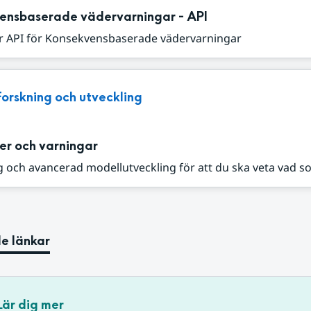
ensbaserade vädervarningar - API
r API för Konsekvensbaserade vädervarningar
Forskning och utveckling
er och varningar
 och avancerad modellutveckling för att du ska veta vad s
e länkar
Lär dig mer