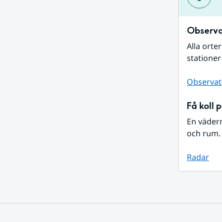
Observa
Alla orte
stationer
Observat
Få koll 
En väder
och rum. 
Radar