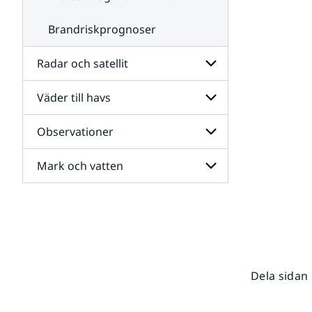
Brandriskprognoser
Radar och satellit
Väder till havs
Undersidor
för
Radar
Observationer
Undersidor
och
för
satellit
Väder
Mark och vatten
Undersidor
till
för
havs
Observationer
Undersidor
för
Mark
och
vatten
Dela sidan