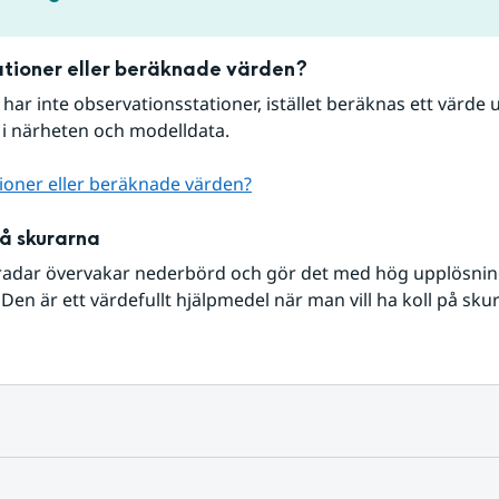
tioner eller beräknade värden?
r har inte observationsstationer, istället beräknas ett värde u
 i närheten och modelldata.
ioner eller beräknade värden?
på skurarna
radar övervakar nederbörd och gör det med hög upplösning 
Den är ett värdefullt hjälpmedel när man vill ha koll på sku