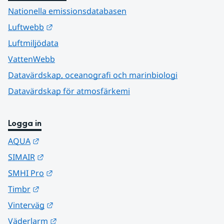
Nationella emissionsdatabasen
Länk till annan webbplats.
Luftwebb
Luftmiljödata
VattenWebb
Datavärdskap, oceanografi och marinbiologi
Datavärdskap för atmosfärkemi
Logga in
Länk till annan webbplats.
AQUA
Länk till annan webbplats.
SIMAIR
Länk till annan webbplats.
SMHI Pro
Länk till annan webbplats.
Timbr
Länk till annan webbplats.
Vinterväg
Länk till annan webbplats.
Väderlarm