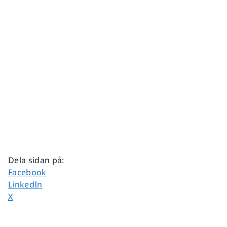
Dela sidan på
:
Dela sidan på
Facebook
Dela sidan på
LinkedIn
Dela sidan på
X