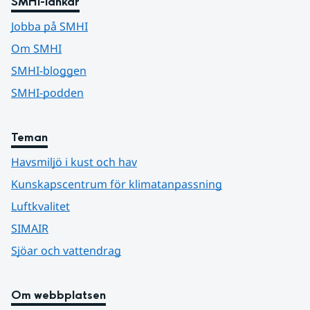
SMHI-länkar
Jobba på SMHI
Om SMHI
SMHI-bloggen
SMHI-podden
Teman
Havsmiljö i kust och hav
Kunskapscentrum för klimatanpassning
Luftkvalitet
SIMAIR
Sjöar och vattendrag
Om webbplatsen