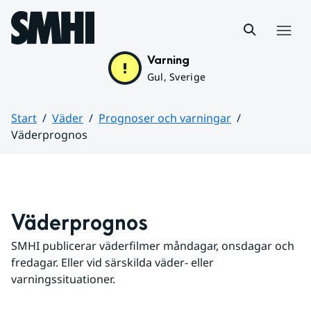
Hoppa till sidans innehåll
Meny
Varning
Gul, Sverige
Start
Väder
Prognoser och varningar
Väderprognos
Huvudinnehåll
Väderprognos
SMHI publicerar väderfilmer måndagar, onsdagar och 
fredagar. Eller vid särskilda väder- eller 
varningssituationer.