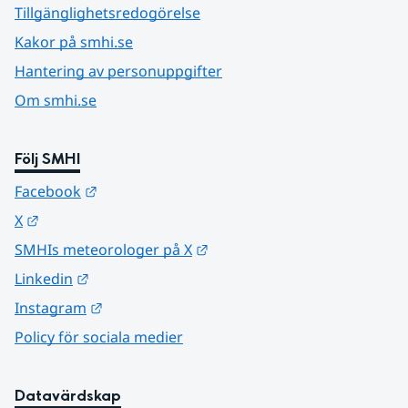
Tillgänglighetsredogörelse
Kakor på smhi.se
Hantering av personuppgifter
Om smhi.se
Följ SMHI
Länk till annan webbplats.
Facebook
Länk till annan webbplats.
X
Länk till annan webbplats.
SMHIs meteorologer på X
Länk till annan webbplats.
Linkedin
Länk till annan webbplats.
Instagram
Policy för sociala medier
Datavärdskap