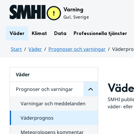
Hoppa till sidans innehåll
Varning
Gul, Sverige
Väder
Klimat
Data
Professionella tjänster
Start
Väder
Prognoser och varningar
Väderpr
varningar
och
Huvudinnehåll
Prognoser
för
Undersidor
Väder
Väde
Prognoser och varningar
SMHI public
Varningar och meddelanden
väder- eller
Väderprognos
Meteorologens kommentar