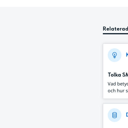
Relaterad
Tolka S
Vad bety
och hur s