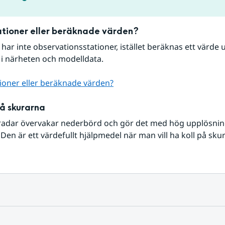
tioner eller beräknade värden?
r har inte observationsstationer, istället beräknas ett värde u
 i närheten och modelldata.
ioner eller beräknade värden?
på skurarna
radar övervakar nederbörd och gör det med hög upplösning 
Den är ett värdefullt hjälpmedel när man vill ha koll på sku