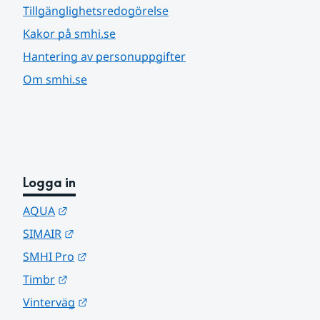
Tillgänglighetsredogörelse
Kakor på smhi.se
Hantering av personuppgifter
Om smhi.se
Logga in
Länk till annan webbplats.
AQUA
Länk till annan webbplats.
SIMAIR
Länk till annan webbplats.
SMHI Pro
Länk till annan webbplats.
Timbr
Länk till annan webbplats.
Vinterväg