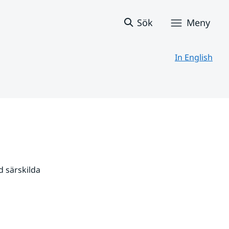
Sök
Meny
In English
 särskilda 