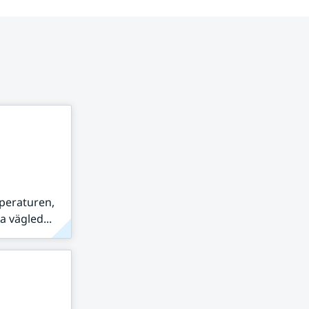
peraturen,
 vägled...