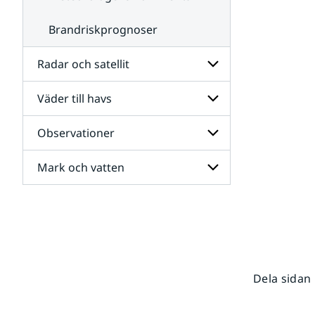
Brandriskprognoser
Radar och satellit
Väder till havs
Undersidor
för
Radar
Observationer
Undersidor
och
för
satellit
Väder
Mark och vatten
Undersidor
till
för
havs
Observationer
Undersidor
för
Mark
och
vatten
Dela sidan