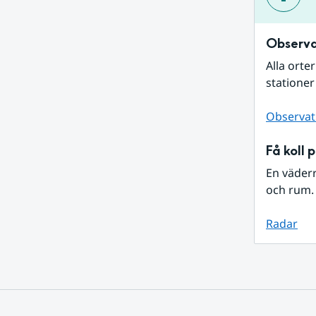
Observa
Alla orte
stationer
Observat
Få koll 
En väder
och rum. 
Radar