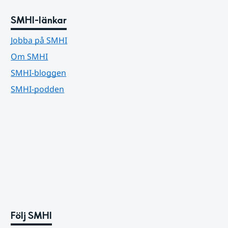
SMHI-länkar
Jobba på SMHI
Om SMHI
SMHI-bloggen
SMHI-podden
Följ SMHI