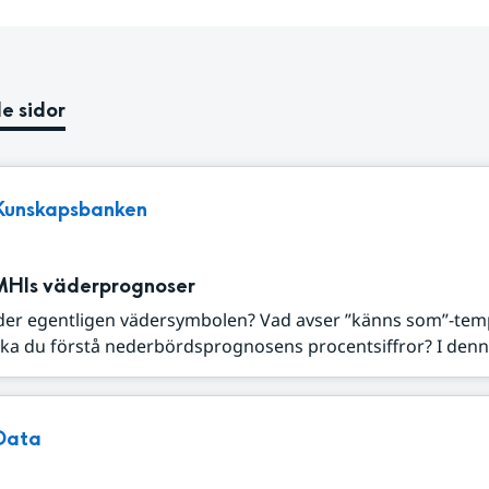
e sidor
Kunskapsbanken
MHIs väderprognoser
der egentligen vädersymbolen? Vad avser ”känns som”-tem
ka du förstå nederbördsprognosens procentsiffror? I denna
Data