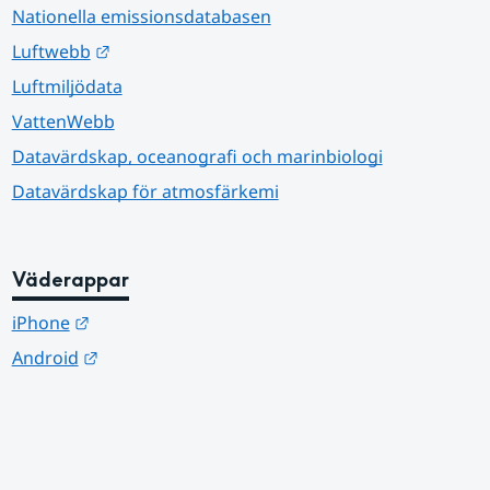
Nationella emissionsdatabasen
Länk till annan webbplats.
Luftwebb
Luftmiljödata
VattenWebb
Datavärdskap, oceanografi och marinbiologi
Datavärdskap för atmosfärkemi
Väderappar
Länk till annan webbplats.
iPhone
Länk till annan webbplats.
Android