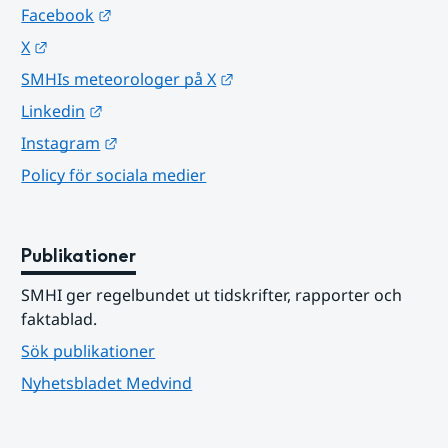
Länk till annan webbplats.
Facebook
Länk till annan webbplats.
X
Länk till annan webbplats.
SMHIs meteorologer på X
Länk till annan webbplats.
Linkedin
Länk till annan webbplats.
Instagram
Policy för sociala medier
Publikationer
SMHI ger regelbundet ut tidskrifter, rapporter och 
faktablad.
Sök publikationer
Nyhetsbladet Medvind