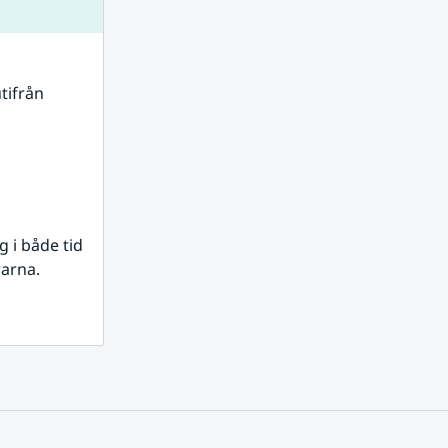
tifrån 
i både tid 
rarna.