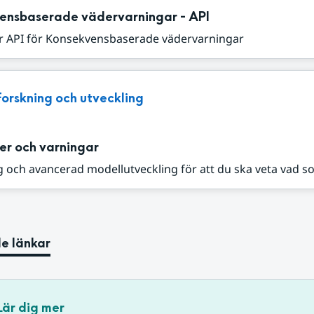
ensbaserade vädervarningar - API
r API för Konsekvensbaserade vädervarningar
Forskning och utveckling
er och varningar
 och avancerad modellutveckling för att du ska veta vad s
e länkar
Lär dig mer