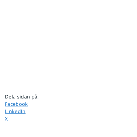
Dela sidan på
:
Dela sidan på
Facebook
Dela sidan på
LinkedIn
Dela sidan på
X