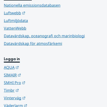
Nationella emissionsdatabasen
Länk till annan webbplats.
Luftwebb
Luftmiljödata
VattenWebb
Datavärdskap, oceanografi och marinbiologi
Datavärdskap för atmosfärkemi
Logga in
Länk till annan webbplats.
AQUA
Länk till annan webbplats.
SIMAIR
Länk till annan webbplats.
SMHI Pro
Länk till annan webbplats.
Timbr
Länk till annan webbplats.
Vinterväg
Länk till annan webbplats.
Väderlarm