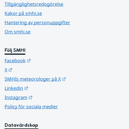
Tillgänglighetsredogörelse
Kakor på smhi.se
Hantering av personuppgifter
Om smhi.se
Följ SMHI
Länk till annan webbplats.
Facebook
Länk till annan webbplats.
X
Länk till annan webbplats.
SMHIs meteorologer på X
Länk till annan webbplats.
Linkedin
Länk till annan webbplats.
Instagram
Policy för sociala medier
Datavärdskap