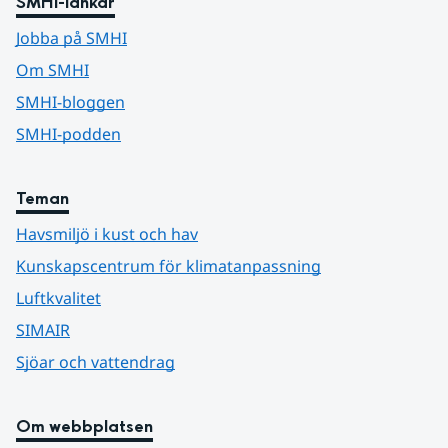
SMHI-länkar
Jobba på SMHI
Om SMHI
SMHI-bloggen
SMHI-podden
Teman
Havsmiljö i kust och hav
Kunskapscentrum för klimatanpassning
Luftkvalitet
SIMAIR
Sjöar och vattendrag
Om webbplatsen