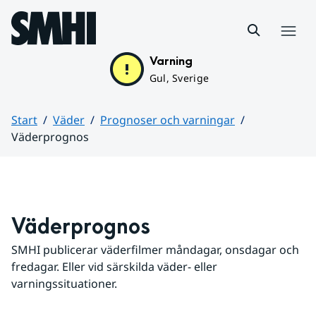
Hoppa till sidans innehåll
Meny
Varning
Gul, Sverige
Start
Väder
Prognoser och varningar
Väderprognos
Huvudinnehåll
Väderprognos
SMHI publicerar väderfilmer måndagar, onsdagar och 
fredagar. Eller vid särskilda väder- eller 
varningssituationer.