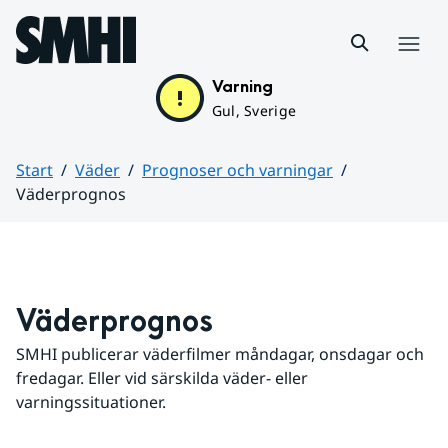
Hoppa till sidans innehåll
Meny
Varning
Gul, Sverige
Start
Väder
Prognoser och varningar
Väderprognos
Huvudinnehåll
Väderprognos
SMHI publicerar väderfilmer måndagar, onsdagar och 
fredagar. Eller vid särskilda väder- eller 
varningssituationer.