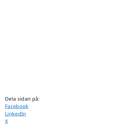
Dela sidan på
:
Dela sidan på
Facebook
Dela sidan på
LinkedIn
Dela sidan på
X