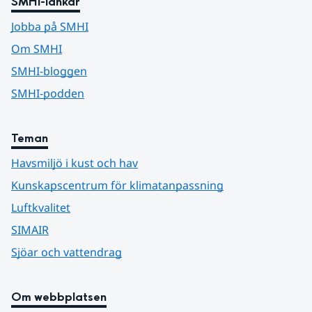
SMHI-länkar
Jobba på SMHI
Om SMHI
SMHI-bloggen
SMHI-podden
Teman
Havsmiljö i kust och hav
Kunskapscentrum för klimatanpassning
Luftkvalitet
SIMAIR
Sjöar och vattendrag
Om webbplatsen