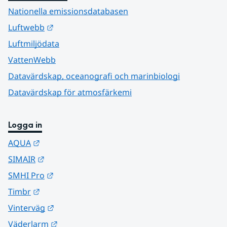
Nationella emissionsdatabasen
Länk till annan webbplats.
Luftwebb
Luftmiljödata
VattenWebb
Datavärdskap, oceanografi och marinbiologi
Datavärdskap för atmosfärkemi
Logga in
Länk till annan webbplats.
AQUA
Länk till annan webbplats.
SIMAIR
Länk till annan webbplats.
SMHI Pro
Länk till annan webbplats.
Timbr
Länk till annan webbplats.
Vinterväg
Länk till annan webbplats.
Väderlarm