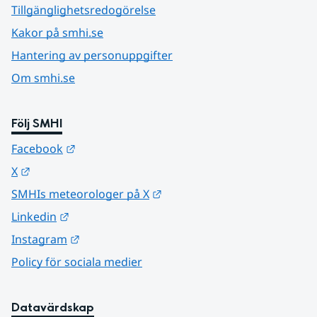
Tillgänglighetsredogörelse
Kakor på smhi.se
Hantering av personuppgifter
Om smhi.se
Följ SMHI
Länk till annan webbplats.
Facebook
Länk till annan webbplats.
X
Länk till annan webbplats.
SMHIs meteorologer på X
Länk till annan webbplats.
Linkedin
Länk till annan webbplats.
Instagram
Policy för sociala medier
Datavärdskap