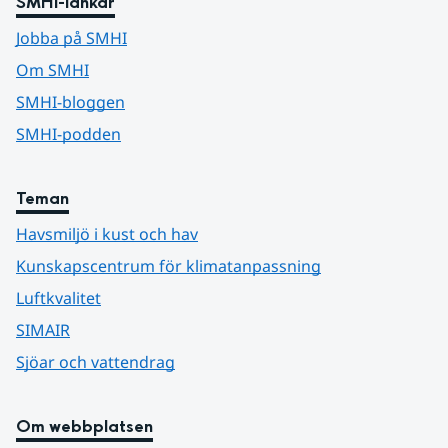
SMHI-länkar
Jobba på SMHI
Om SMHI
SMHI-bloggen
SMHI-podden
Teman
Havsmiljö i kust och hav
Kunskapscentrum för klimatanpassning
Luftkvalitet
SIMAIR
Sjöar och vattendrag
Om webbplatsen