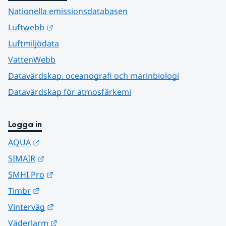
Nationella emissionsdatabasen
Länk till annan webbplats.
Luftwebb
Luftmiljödata
VattenWebb
Datavärdskap, oceanografi och marinbiologi
Datavärdskap för atmosfärkemi
Logga in
Länk till annan webbplats.
AQUA
Länk till annan webbplats.
SIMAIR
Länk till annan webbplats.
SMHI Pro
Länk till annan webbplats.
Timbr
Länk till annan webbplats.
Vinterväg
Länk till annan webbplats.
Väderlarm