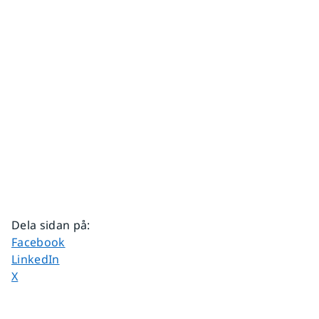
Dela sidan på
:
Dela sidan på
Facebook
Dela sidan på
LinkedIn
Dela sidan på
X