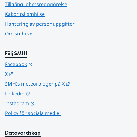
Tillgänglighetsredogörelse
Kakor på smhi.se
Hantering av personuppgifter
Om smhi.se
Följ SMHI
Länk till annan webbplats.
Facebook
Länk till annan webbplats.
X
Länk till annan webbplats.
SMHIs meteorologer på X
Länk till annan webbplats.
Linkedin
Länk till annan webbplats.
Instagram
Policy för sociala medier
Datavärdskap