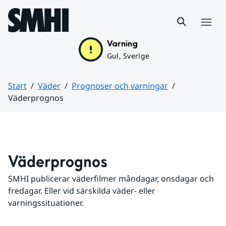
Hoppa till sidans innehåll
Meny
Varning
Gul, Sverige
Start
Väder
Prognoser och varningar
Väderprognos
Huvudinnehåll
Väderprognos
SMHI publicerar väderfilmer måndagar, onsdagar och 
fredagar. Eller vid särskilda väder- eller 
varningssituationer.