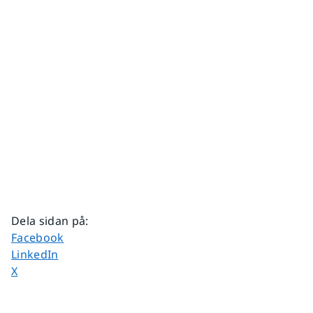
Dela sidan på
:
Dela sidan på
Facebook
Dela sidan på
LinkedIn
Dela sidan på
X