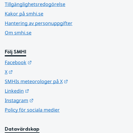
Tillgänglighetsredogörelse
Kakor på smhi.se
Hantering av personuppgifter
Om smhi.se
Följ SMHI
Länk till annan webbplats.
Facebook
Länk till annan webbplats.
X
Länk till annan webbplats.
SMHIs meteorologer på X
Länk till annan webbplats.
Linkedin
Länk till annan webbplats.
Instagram
Policy för sociala medier
Datavärdskap