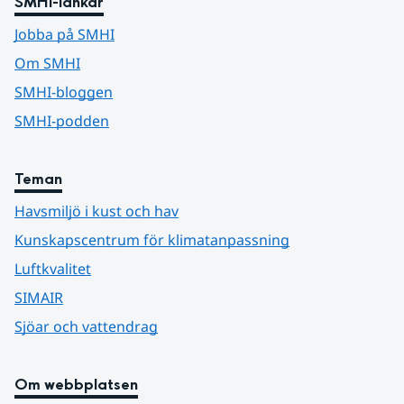
SMHI-länkar
Jobba på SMHI
Om SMHI
SMHI-bloggen
SMHI-podden
Teman
Havsmiljö i kust och hav
Kunskapscentrum för klimatanpassning
Luftkvalitet
SIMAIR
Sjöar och vattendrag
Om webbplatsen