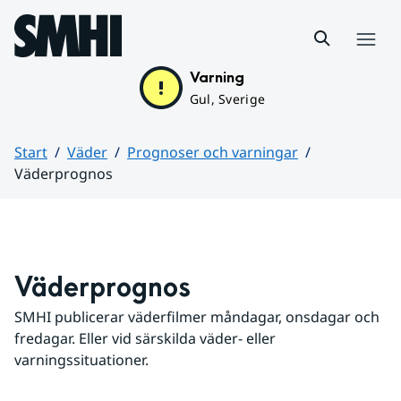
Hoppa till sidans innehåll
Meny
Varning
Gul, Sverige
Start
Väder
Prognoser och varningar
Väderprognos
Huvudinnehåll
Väderprognos
SMHI publicerar väderfilmer måndagar, onsdagar och 
fredagar. Eller vid särskilda väder- eller 
varningssituationer.