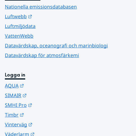
Nationella emissionsdatabasen
Länk till annan webbplats.
Luftwebb
Luftmiljödata
VattenWebb
Datavärdskap, oceanografi och marinbiologi
Datavärdskap för atmosfärkemi
Logga in
Länk till annan webbplats.
AQUA
Länk till annan webbplats.
SIMAIR
Länk till annan webbplats.
SMHI Pro
Länk till annan webbplats.
Timbr
Länk till annan webbplats.
Vinterväg
Länk till annan webbplats.
Väderlarm