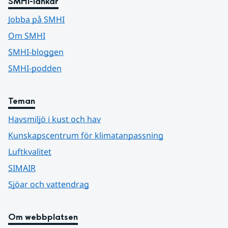
SMHI-länkar
Jobba på SMHI
Om SMHI
SMHI-bloggen
SMHI-podden
Teman
Havsmiljö i kust och hav
Kunskapscentrum för klimatanpassning
Luftkvalitet
SIMAIR
Sjöar och vattendrag
Om webbplatsen