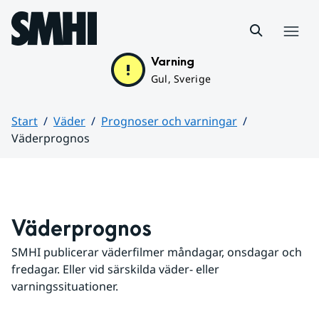
Hoppa till sidans innehåll
Meny
Varning
Gul, Sverige
Start
Väder
Prognoser och varningar
Väderprognos
Huvudinnehåll
Väderprognos
SMHI publicerar väderfilmer måndagar, onsdagar och 
fredagar. Eller vid särskilda väder- eller 
varningssituationer.