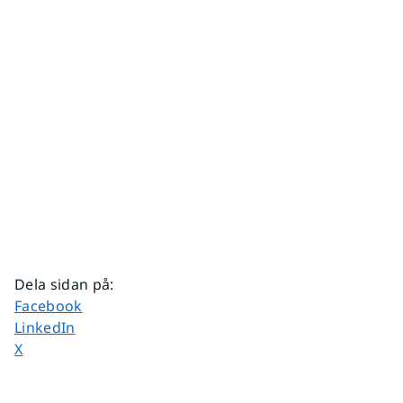
Dela sidan på
:
Dela sidan på
Facebook
Dela sidan på
LinkedIn
Dela sidan på
X