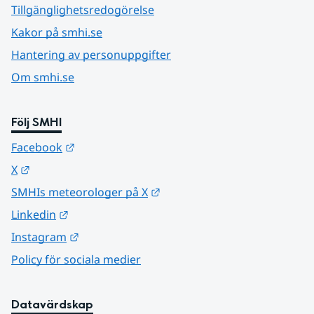
Tillgänglighetsredogörelse
Kakor på smhi.se
Hantering av personuppgifter
Om smhi.se
Följ SMHI
Länk till annan webbplats.
Facebook
Länk till annan webbplats.
X
Länk till annan webbplats.
SMHIs meteorologer på X
Länk till annan webbplats.
Linkedin
Länk till annan webbplats.
Instagram
Policy för sociala medier
Datavärdskap