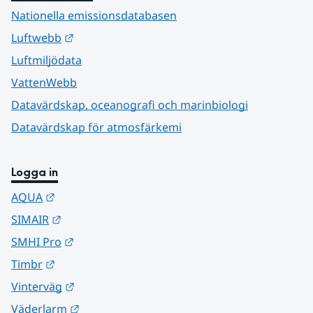
Nationella emissionsdatabasen
Länk till annan webbplats.
Luftwebb
Luftmiljödata
VattenWebb
Datavärdskap, oceanografi och marinbiologi
Datavärdskap för atmosfärkemi
Logga in
Länk till annan webbplats.
AQUA
Länk till annan webbplats.
SIMAIR
Länk till annan webbplats.
SMHI Pro
Länk till annan webbplats.
Timbr
Länk till annan webbplats.
Vinterväg
Länk till annan webbplats.
Väderlarm