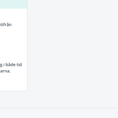
tifrån 
i både tid 
rarna.