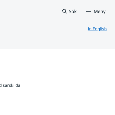
Sök
Meny
In English
 särskilda 