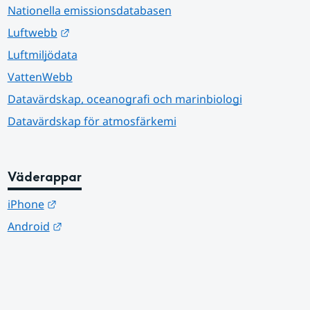
Nationella emissionsdatabasen
Länk till annan webbplats.
Luftwebb
Luftmiljödata
VattenWebb
Datavärdskap, oceanografi och marinbiologi
Datavärdskap för atmosfärkemi
Väderappar
Länk till annan webbplats.
iPhone
Länk till annan webbplats.
Android