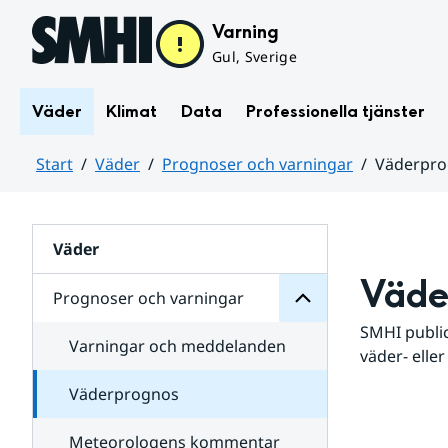
Hoppa till sidans innehåll
Varning
Gul, Sverige
Väder
Klimat
Data
Professionella tjänster
Start
Väder
Prognoser och varningar
Väderpr
varningar
och
Huvudinnehåll
Prognoser
för
Undersidor
Väder
Väde
Prognoser och varningar
SMHI public
Varningar och meddelanden
väder- eller
Väderprognos
Meteorologens kommentar