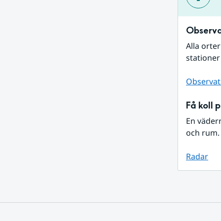
Observa
Alla orte
stationer
Observat
Få koll 
En väder
och rum. 
Radar