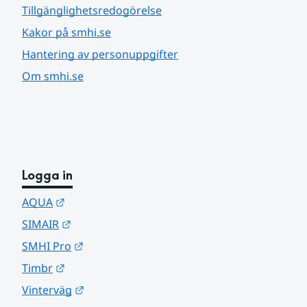
Tillgänglighetsredogörelse
Kakor på smhi.se
Hantering av personuppgifter
Om smhi.se
Logga in
Länk till annan webbplats.
AQUA
Länk till annan webbplats.
SIMAIR
Länk till annan webbplats.
SMHI Pro
Länk till annan webbplats.
Timbr
Länk till annan webbplats.
Vinterväg