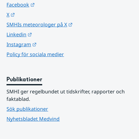
Länk till annan webbplats.
Facebook
Länk till annan webbplats.
X
Länk till annan webbplats.
SMHIs meteorologer på X
Länk till annan webbplats.
Linkedin
Länk till annan webbplats.
Instagram
Policy för sociala medier
Publikationer
SMHI ger regelbundet ut tidskrifter, rapporter och 
faktablad.
Sök publikationer
Nyhetsbladet Medvind