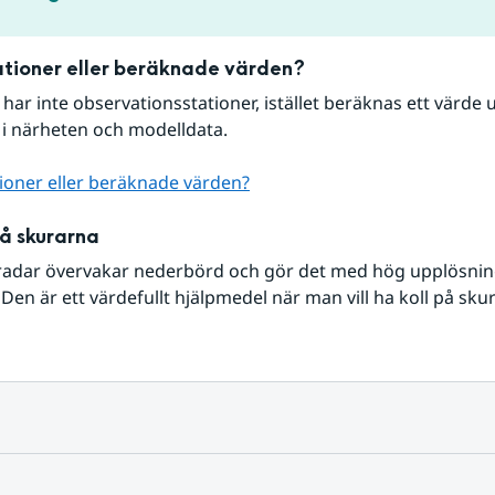
tioner eller beräknade värden?
r har inte observationsstationer, istället beräknas ett värde u
 i närheten och modelldata.
ioner eller beräknade värden?
på skurarna
radar övervakar nederbörd och gör det med hög upplösning 
Den är ett värdefullt hjälpmedel när man vill ha koll på sku