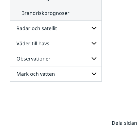
Brandriskprognoser
Radar och satellit
Väder till havs
Undersidor
för
Radar
Observationer
Undersidor
och
för
satellit
Väder
Mark och vatten
Undersidor
till
för
havs
Observationer
Undersidor
för
Mark
och
vatten
Dela sidan