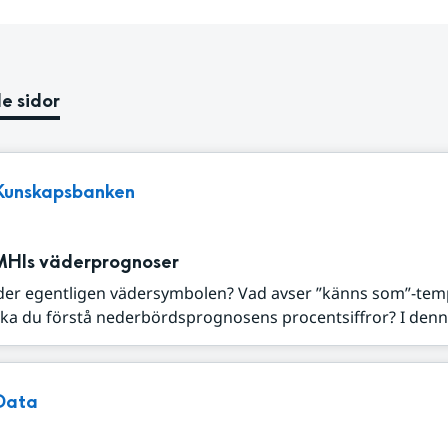
e sidor
Kunskapsbanken
MHIs väderprognoser
der egentligen vädersymbolen? Vad avser ”känns som”-tem
ka du förstå nederbördsprognosens procentsiffror? I denna
Data