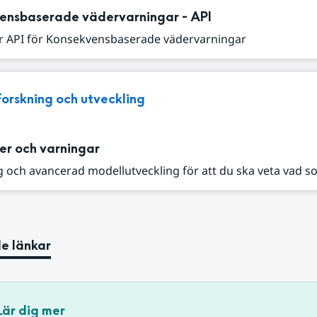
ensbaserade vädervarningar - API
r API för Konsekvensbaserade vädervarningar
Forskning och utveckling
er och varningar
 och avancerad modellutveckling för att du ska veta vad s
e länkar
Lär dig mer