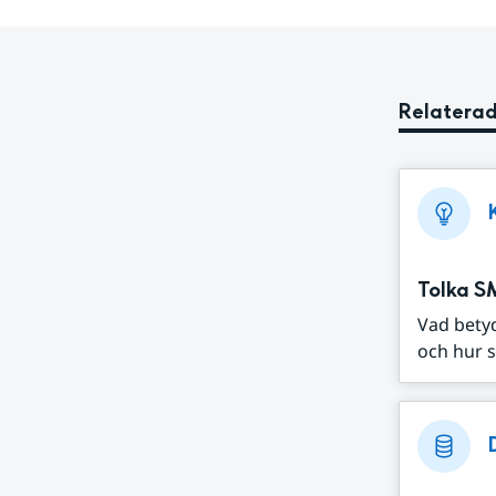
Relaterad
Tolka S
Vad bety
och hur s