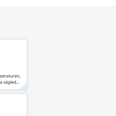
peraturen,
 vägled...