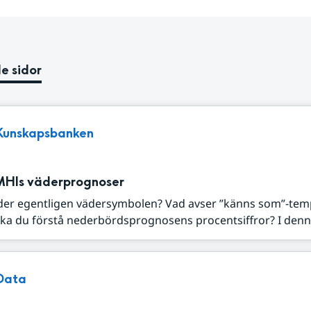
e sidor
Kunskapsbanken
MHIs väderprognoser
der egentligen vädersymbolen? Vad avser ”känns som”-tem
ka du förstå nederbördsprognosens procentsiffror? I denna
Data