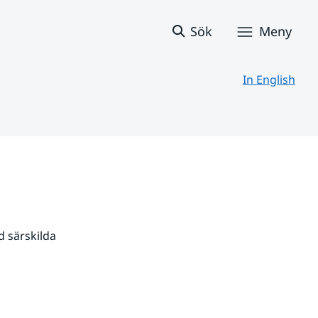
Sök
Meny
In English
 särskilda 