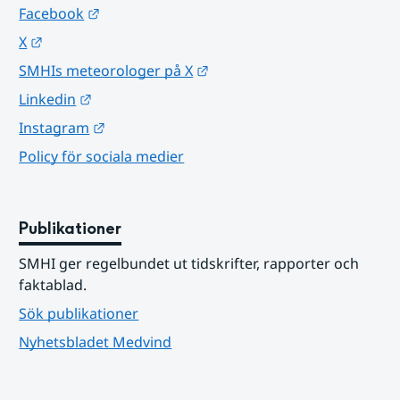
Länk till annan webbplats.
Facebook
Länk till annan webbplats.
X
Länk till annan webbplats.
SMHIs meteorologer på X
Länk till annan webbplats.
Linkedin
Länk till annan webbplats.
Instagram
Policy för sociala medier
Publikationer
SMHI ger regelbundet ut tidskrifter, rapporter och 
faktablad.
Sök publikationer
Nyhetsbladet Medvind