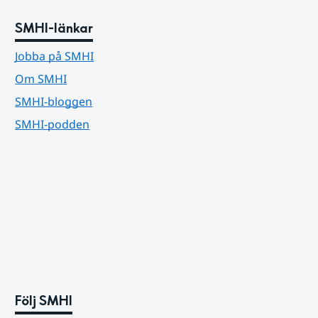
SMHI-länkar
Jobba på SMHI
Om SMHI
SMHI-bloggen
SMHI-podden
Följ SMHI