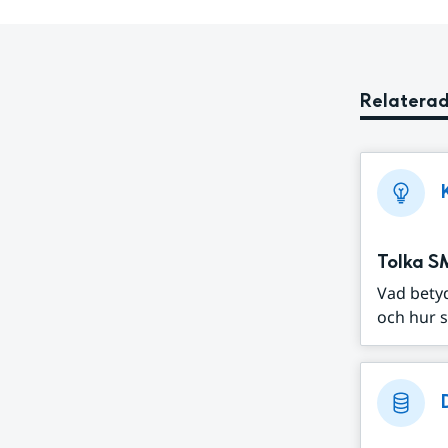
Relaterad
Tolka S
Vad bety
och hur s