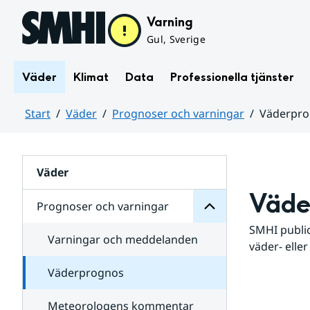
Hoppa till sidans innehåll
Varning
Gul, Sverige
Väder
Klimat
Data
Professionella tjänster
Start
Väder
Prognoser och varningar
Väderpr
varningar
och
Huvudinnehåll
Prognoser
för
Undersidor
Väder
Väde
Prognoser och varningar
SMHI public
Varningar och meddelanden
väder- eller
Väderprognos
Meteorologens kommentar