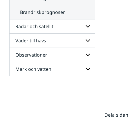
Brandriskprognoser
Radar och satellit
Väder till havs
Undersidor
för
Radar
Observationer
Undersidor
och
för
satellit
Väder
Mark och vatten
Undersidor
till
för
havs
Observationer
Undersidor
för
Mark
och
vatten
Dela sidan