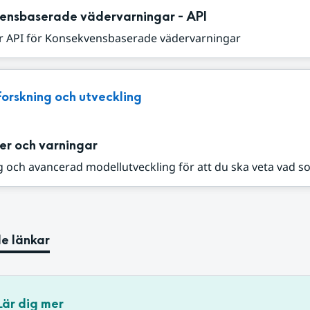
ensbaserade vädervarningar - API
r API för Konsekvensbaserade vädervarningar
Forskning och utveckling
er och varningar
 och avancerad modellutveckling för att du ska veta vad s
e länkar
Lär dig mer