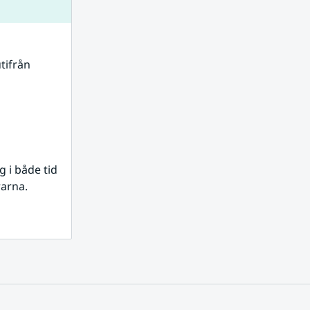
tifrån 
i både tid 
rarna.