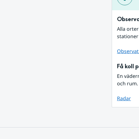
Observa
Alla orte
stationer
Observat
Få koll 
En väder
och rum. 
Radar