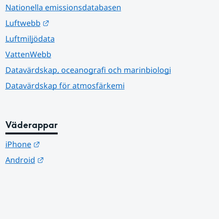
Nationella emissionsdatabasen
Länk till annan webbplats.
Luftwebb
Luftmiljödata
VattenWebb
Datavärdskap, oceanografi och marinbiologi
Datavärdskap för atmosfärkemi
Väderappar
Länk till annan webbplats.
iPhone
Länk till annan webbplats.
Android