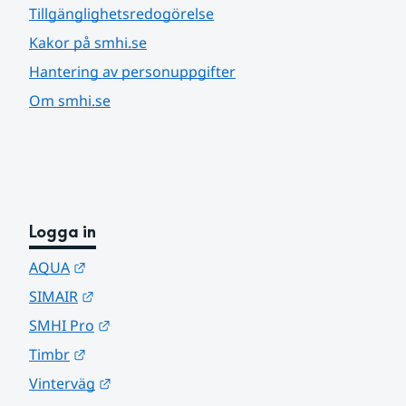
Tillgänglighetsredogörelse
Kakor på smhi.se
Hantering av personuppgifter
Om smhi.se
Logga in
Länk till annan webbplats.
AQUA
Länk till annan webbplats.
SIMAIR
Länk till annan webbplats.
SMHI Pro
Länk till annan webbplats.
Timbr
Länk till annan webbplats.
Vinterväg