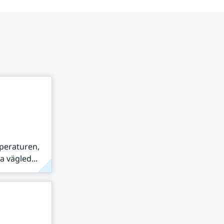
peraturen,
 vägled...