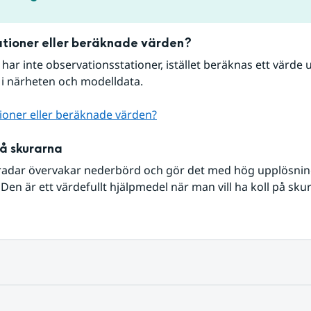
tioner eller beräknade värden?
r har inte observationsstationer, istället beräknas ett värde u
 i närheten och modelldata.
ioner eller beräknade värden?
på skurarna
radar övervakar nederbörd och gör det med hög upplösning 
Den är ett värdefullt hjälpmedel när man vill ha koll på sku