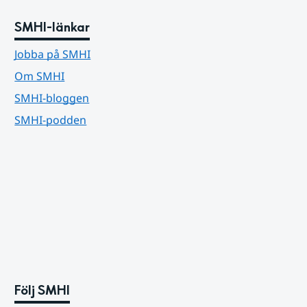
SMHI-länkar
Jobba på SMHI
Om SMHI
SMHI-bloggen
SMHI-podden
Följ SMHI