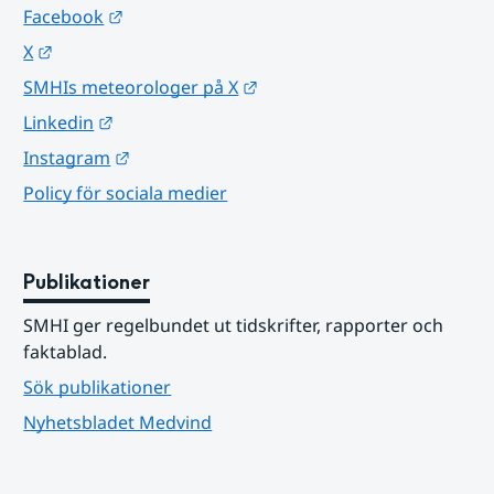
Länk till annan webbplats.
Facebook
Länk till annan webbplats.
X
Länk till annan webbplats.
SMHIs meteorologer på X
Länk till annan webbplats.
Linkedin
Länk till annan webbplats.
Instagram
Policy för sociala medier
Publikationer
SMHI ger regelbundet ut tidskrifter, rapporter och 
faktablad.
Sök publikationer
Nyhetsbladet Medvind