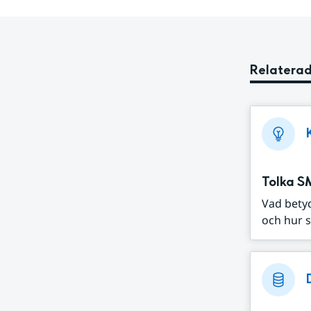
Relaterad
Tolka S
Vad bety
och hur s