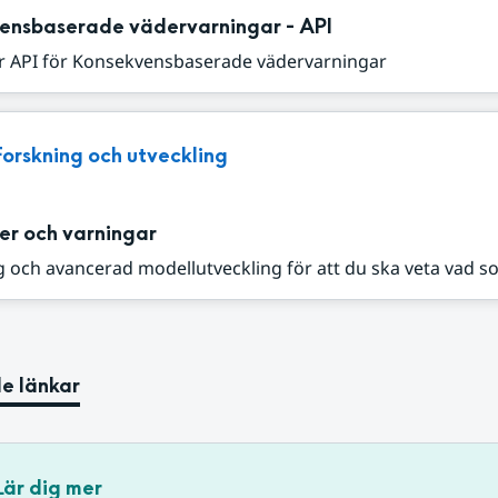
ensbaserade vädervarningar - API
r API för Konsekvensbaserade vädervarningar
Forskning och utveckling
er och varningar
 och avancerad modellutveckling för att du ska veta vad s
e länkar
Lär dig mer