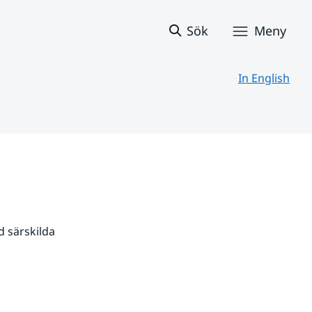
Sök
Meny
In English
 särskilda 