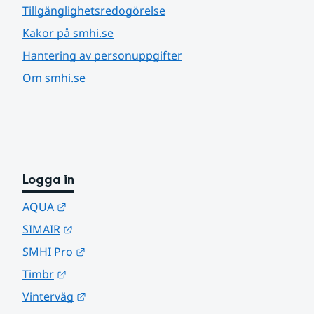
Tillgänglighetsredogörelse
Kakor på smhi.se
Hantering av personuppgifter
Om smhi.se
Logga in
Länk till annan webbplats.
AQUA
Länk till annan webbplats.
SIMAIR
Länk till annan webbplats.
SMHI Pro
Länk till annan webbplats.
Timbr
Länk till annan webbplats.
Vinterväg