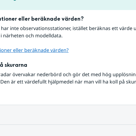
tioner eller beräknade värden?
r har inte observationsstationer, istället beräknas ett värde u
 i närheten och modelldata.
ioner eller beräknade värden?
på skurarna
radar övervakar nederbörd och gör det med hög upplösning 
Den är ett värdefullt hjälpmedel när man vill ha koll på sku