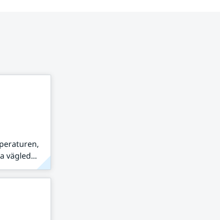
peraturen,
 vägled...