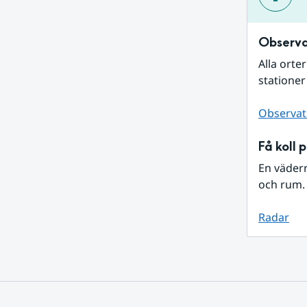
Observa
Alla orte
stationer
Observat
Få koll 
En väder
och rum. 
Radar