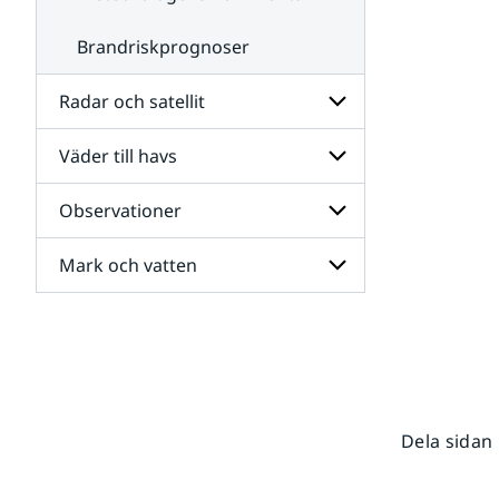
Brandriskprognoser
Radar och satellit
Väder till havs
Undersidor
för
Radar
Observationer
Undersidor
och
för
satellit
Väder
Mark och vatten
Undersidor
till
för
havs
Observationer
Undersidor
för
Mark
och
vatten
Dela sidan