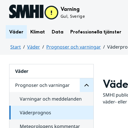
Hoppa till sidans innehåll
Varning
Gul, Sverige
Väder
Klimat
Data
Professionella tjänster
Start
Väder
Prognoser och varningar
Väderpr
varningar
och
Huvudinnehåll
Prognoser
för
Undersidor
Väder
Väde
Prognoser och varningar
SMHI public
Varningar och meddelanden
väder- eller
Väderprognos
Meteorologens kommentar