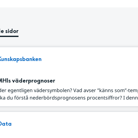
e sidor
Kunskapsbanken
MHIs väderprognoser
der egentligen vädersymbolen? Vad avser ”känns som”-tem
ka du förstå nederbördsprognosens procentsiffror? I denna
Data