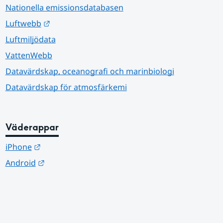
Nationella emissionsdatabasen
Länk till annan webbplats.
Luftwebb
Luftmiljödata
VattenWebb
Datavärdskap, oceanografi och marinbiologi
Datavärdskap för atmosfärkemi
Väderappar
Länk till annan webbplats.
iPhone
Länk till annan webbplats.
Android