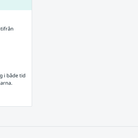
tifrån 
i både tid 
rarna.