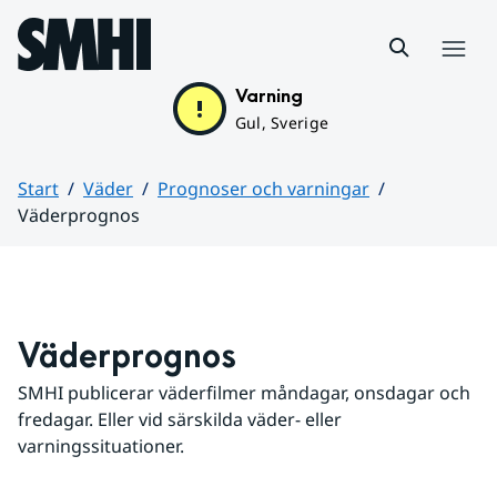
Hoppa till sidans innehåll
Meny
Varning
Gul, Sverige
Start
Väder
Prognoser och varningar
Väderprognos
Huvudinnehåll
Väderprognos
SMHI publicerar väderfilmer måndagar, onsdagar och 
fredagar. Eller vid särskilda väder- eller 
varningssituationer.