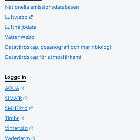
Nationella emissionsdatabasen
Länk till annan webbplats.
Luftwebb
Luftmiljödata
VattenWebb
Datavärdskap, oceanografi och marinbiologi
Datavärdskap för atmosfärkemi
Logga in
Länk till annan webbplats.
AQUA
Länk till annan webbplats.
SIMAIR
Länk till annan webbplats.
SMHI Pro
Länk till annan webbplats.
Timbr
Länk till annan webbplats.
Vinterväg
Länk till annan webbplats.
Väderlarm