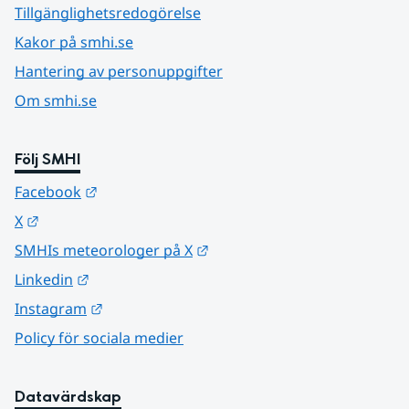
Tillgänglighetsredogörelse
Kakor på smhi.se
Hantering av personuppgifter
Om smhi.se
Följ SMHI
Länk till annan webbplats.
Facebook
Länk till annan webbplats.
X
Länk till annan webbplats.
SMHIs meteorologer på X
Länk till annan webbplats.
Linkedin
Länk till annan webbplats.
Instagram
Policy för sociala medier
Datavärdskap