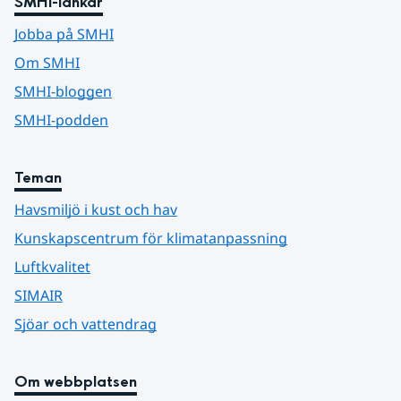
SMHI-länkar
Jobba på SMHI
Om SMHI
SMHI-bloggen
SMHI-podden
Teman
Havsmiljö i kust och hav
Kunskapscentrum för klimatanpassning
Luftkvalitet
SIMAIR
Sjöar och vattendrag
Om webbplatsen