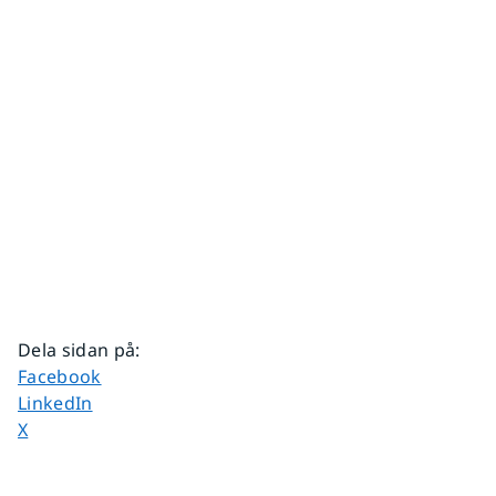
Dela sidan på
:
Dela sidan på
Facebook
Dela sidan på
LinkedIn
Dela sidan på
X