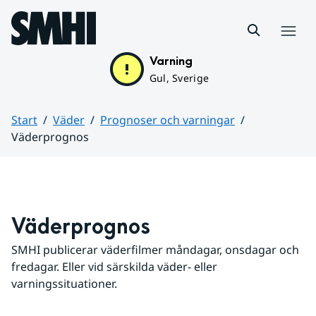
Hoppa till sidans innehåll
Meny
Varning
Gul, Sverige
Start
Väder
Prognoser och varningar
Väderprognos
Huvudinnehåll
Väderprognos
SMHI publicerar väderfilmer måndagar, onsdagar och 
fredagar. Eller vid särskilda väder- eller 
varningssituationer.