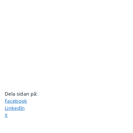
Dela sidan på
:
Dela sidan på
Facebook
Dela sidan på
LinkedIn
Dela sidan på
X