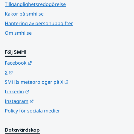
Tillgänglighetsredogörelse
Kakor på smhi.se
Hantering av personuppgifter
Om smhi.se
Följ SMHI
Länk till annan webbplats.
Facebook
Länk till annan webbplats.
X
Länk till annan webbplats.
SMHIs meteorologer på X
Länk till annan webbplats.
Linkedin
Länk till annan webbplats.
Instagram
Policy för sociala medier
Datavärdskap