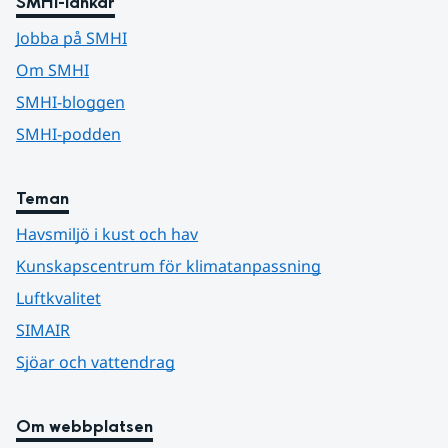
SMHI-länkar
Jobba på SMHI
Om SMHI
SMHI-bloggen
SMHI-podden
Teman
Havsmiljö i kust och hav
Kunskapscentrum för klimatanpassning
Luftkvalitet
SIMAIR
Sjöar och vattendrag
Om webbplatsen