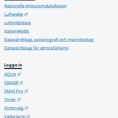
Nationella emissionsdatabasen
Länk till annan webbplats.
Luftwebb
Luftmiljödata
VattenWebb
Datavärdskap, oceanografi och marinbiologi
Datavärdskap för atmosfärkemi
Logga in
Länk till annan webbplats.
AQUA
Länk till annan webbplats.
SIMAIR
Länk till annan webbplats.
SMHI Pro
Länk till annan webbplats.
Timbr
Länk till annan webbplats.
Vinterväg
Länk till annan webbplats.
Väderlarm